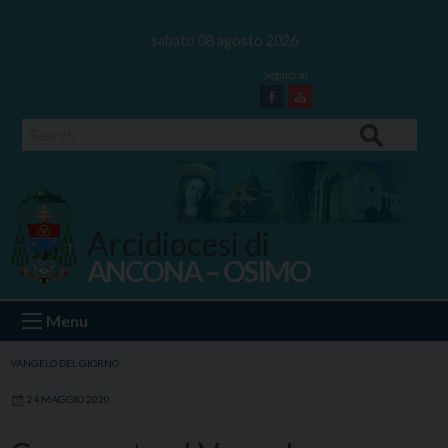
Skip
to
sabato 08 agosto 2026
content
Facebook
Youtube
Search
Arcidiocesi di
ANCONA – OSIMO
Ancona Osimo
Menu
VANGELO DEL GIORNO
24 MAGGIO 2020