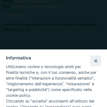
EMAIL:
curia@diocesi.ancona.it
PEC:
diocesi.ancona@pec.chiesacattolica.it
CONTATTACI
La curia è aperta al pubblico nei giorni feriali (escluso il sabato) dalle ore
8.30 alle ore 12.30.
Informativa
Utilizziamo cookie o tecnologie simili per
finalità tecniche e, con il tuo consenso, anche per
altre finalità ("interazioni e funzionalità semplici",
"miglioramento dell'esperienza", "misurazione" e
"targeting e pubblicità") come specificato nella
cookie policy.
Cliccando su "accetta" acconsenti all'utilizzo dei
cookie. Cliccando su "personalizza" puoi avere