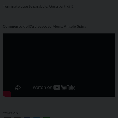
Terminate queste parabole, Gesù partì di là.
Commento dell’Arcivescovo Mons. Angelo Spina
CONDIVIDI