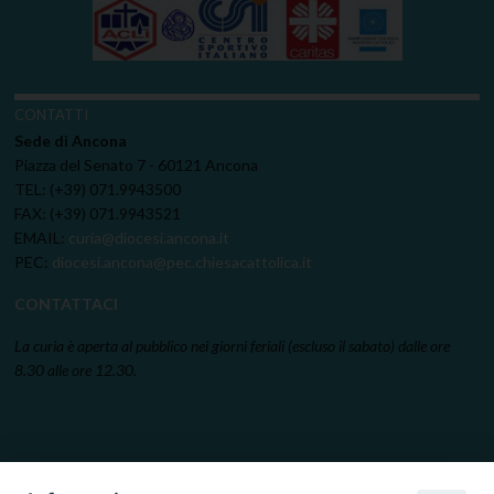
CONTATTI
Sede di Ancona
Piazza del Senato 7 - 60121 Ancona
TEL: (+39) 071.9943500
FAX: (+39) 071.9943521
EMAIL:
curia@diocesi.ancona.it
PEC:
diocesi.ancona@pec.chiesacattolica.it
CONTATTACI
La curia è aperta al pubblico nei giorni feriali (escluso il sabato) dalle ore
8.30 alle ore 12.30.