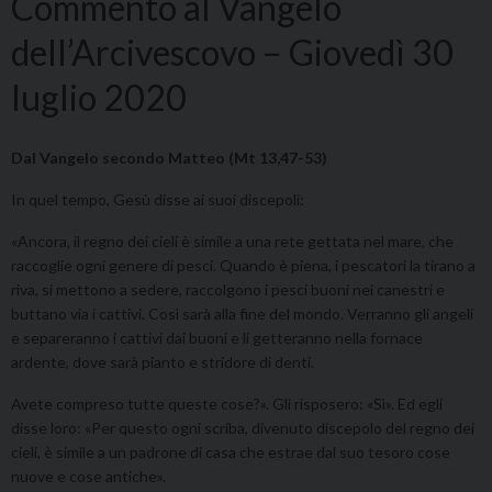
Commento al Vangelo
dell’Arcivescovo – Giovedì 30
luglio 2020
Dal Vangelo secondo Matteo (Mt 13,47-53)
In quel tempo, Gesù disse ai suoi discepoli:
«Ancora, il regno dei cieli è simile a una rete gettata nel mare, che
raccoglie ogni genere di pesci. Quando è piena, i pescatori la tirano a
riva, si mettono a sedere, raccolgono i pesci buoni nei canestri e
buttano via i cattivi. Così sarà alla fine del mondo. Verranno gli angeli
e separeranno i cattivi dai buoni e li getteranno nella fornace
ardente, dove sarà pianto e stridore di denti.
Avete compreso tutte queste cose?». Gli risposero: «Sì». Ed egli
disse loro: «Per questo ogni scriba, divenuto discepolo del regno dei
cieli, è simile a un padrone di casa che estrae dal suo tesoro cose
nuove e cose antiche».