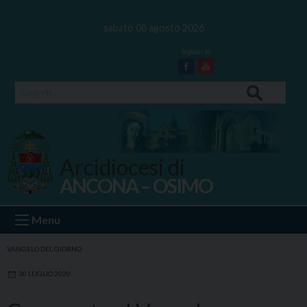
Skip
to
sabato 08 agosto 2026
content
Facebook
Youtube
Search
Arcidiocesi di
ANCONA – OSIMO
Ancona Osimo
Menu
VANGELO DEL GIORNO
30 LUGLIO 2020