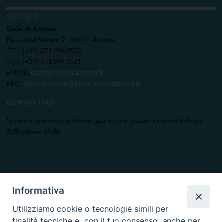
CONTATTI
Sede di Ancona
Piazza del Senato 7 - 60121 Ancona
TEL: (+39) 071.9943500
FAX: (+39) 071.9943521
EMAIL:
curia@diocesi.ancona.it
PEC:
diocesi.ancona@pec.chiesacattolica.it
CONTATTACI
La curia è aperta al pubblico nei giorni feriali (escluso il sabato) dalle ore
8.30 alle ore 12.30.
Informativa
Utilizziamo cookie o tecnologie simili per
finalità tecniche e, con il tuo consenso, anche per