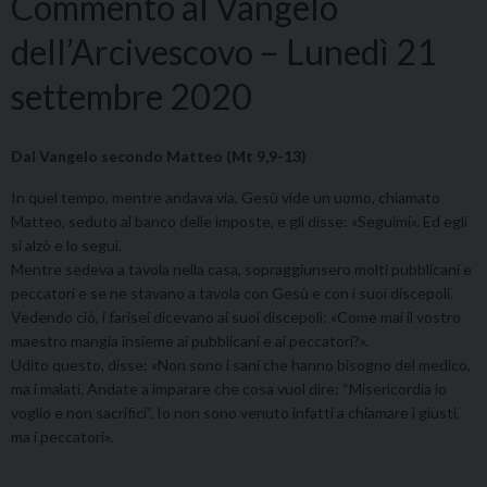
Commento al Vangelo
dell’Arcivescovo – Lunedì 21
settembre 2020
Dal Vangelo secondo Matteo (Mt 9,9-13)
In quel tempo, mentre andava via, Gesù vide un uomo, chiamato
Matteo, seduto al banco delle imposte, e gli disse: «Seguimi». Ed egli
si alzò e lo seguì.
Mentre sedeva a tavola nella casa, sopraggiunsero molti pubblicani e
peccatori e se ne stavano a tavola con Gesù e con i suoi discepoli.
Vedendo ciò, i farisei dicevano ai suoi discepoli: «Come mai il vostro
maestro mangia insieme ai pubblicani e ai peccatori?».
Udito questo, disse: «Non sono i sani che hanno bisogno del medico,
ma i malati. Andate a imparare che cosa vuol dire: “Misericordia io
voglio e non sacrifici”. Io non sono venuto infatti a chiamare i giusti,
ma i peccatori».