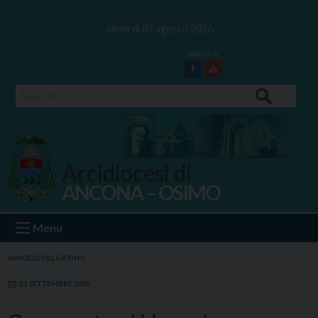
Skip
to
venerdì 07 agosto 2026
content
Facebook
Youtube
Search
Arcidiocesi di
ANCONA – OSIMO
Ancona Osimo
Menu
VANGELO DEL GIORNO
21 SETTEMBRE 2020