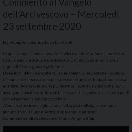
Commento al Vangelo
dell’Arcivescovo – Mercoledì
23 settembre 2020
Dal Vangelo secondo Luca (Lc 9,1-6)
In quel tempo, Gesù convocò i Dodici e diede loro forza e potere su
tutti i demòni e di guarire le malattie. E li mandò ad annunciare il
regno di Dio e a guarire gli infermi.
Disse loro: «Non prendete nulla per il viaggio, né bastone, né sacca,
né pane, né denaro, e non portatevi due tuniche. In qualunque casa
entriate, rimanete là, e di là poi ripartite. Quanto a coloro che non vi
accolgono, uscite dalla loro città e scuotete la polvere dai vostri piedi
come testimonianza contro di loro».
Allora essi uscirono e giravano di villaggio in villaggio, ovunque
annunciando la buona notizia e operando guarigioni.
Commento dell’Arcivescovo Mons. Angelo Spina