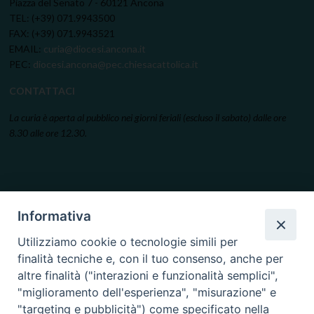
Piazza del Senato 7 - 60121 Ancona
TEL: (+39) 071.9943500
FAX: (+39) 071.9943521
EMAIL:
curia@diocesi.ancona.it
PEC:
diocesi.ancona@pec.chiesacattolica.it
CONTATTACI
La curia è aperta al pubblico nei giorni feriali (escluso il sabato) dalle ore
8.30 alle ore 12.30.
Informativa
Utilizziamo cookie o tecnologie simili per
finalità tecniche e, con il tuo consenso, anche per
altre finalità ("interazioni e funzionalità semplici",
"miglioramento dell'esperienza", "misurazione" e
"targeting e pubblicità") come specificato nella