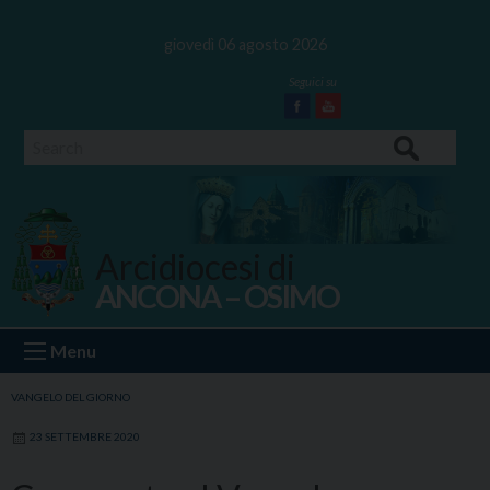
Skip
to
giovedì 06 agosto 2026
content
Facebook
Youtube
Search
Arcidiocesi di
ANCONA – OSIMO
Ancona Osimo
Menu
VANGELO DEL GIORNO
23 SETTEMBRE 2020