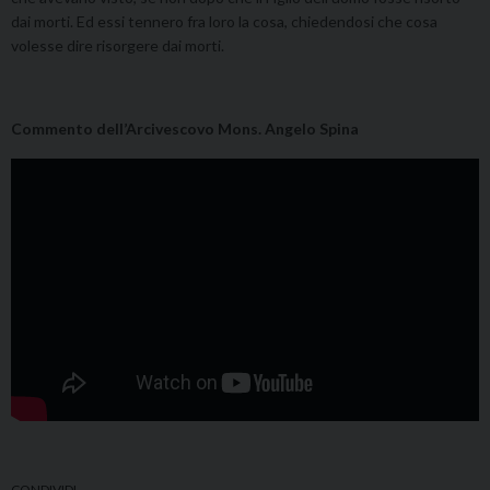
dai morti. Ed essi tennero fra loro la cosa, chiedendosi che cosa
volesse dire risorgere dai morti.
Commento dell’Arcivescovo Mons. Angelo Spina
CONDIVIDI