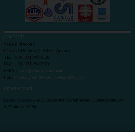
CONTATTI
Sede di Ancona
Piazza del Senato 7 - 60121 Ancona
TEL: (+39) 071.9943500
FAX: (+39) 071.9943521
EMAIL:
curia@diocesi.ancona.it
PEC:
diocesi.ancona@pec.chiesacattolica.it
CONTATTACI
La curia è aperta al pubblico nei giorni feriali (escluso il sabato) dalle ore
8.30 alle ore 12.30.