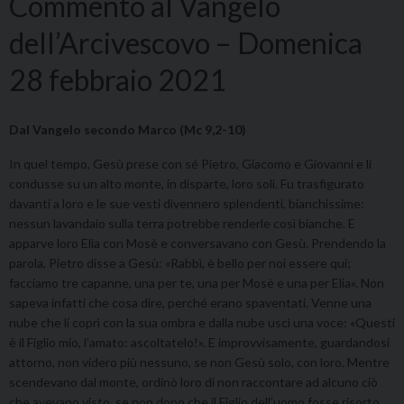
Commento al Vangelo
dell’Arcivescovo – Domenica
28 febbraio 2021
Dal Vangelo secondo Marco (Mc 9,2-10)
In quel tempo, Gesù prese con sé Pietro, Giacomo e Giovanni e li
condusse su un alto monte, in disparte, loro soli. Fu trasfigurato
davanti a loro e le sue vesti divennero splendenti, bianchissime:
nessun lavandaio sulla terra potrebbe renderle così bianche. E
apparve loro Elia con Mosè e conversavano con Gesù. Prendendo la
parola, Pietro disse a Gesù: «Rabbì, è bello per noi essere qui;
facciamo tre capanne, una per te, una per Mosè e una per Elia». Non
sapeva infatti che cosa dire, perché erano spaventati. Venne una
nube che li coprì con la sua ombra e dalla nube uscì una voce: «Questi
è il Figlio mio, l’amato: ascoltatelo!». E improvvisamente, guardandosi
attorno, non videro più nessuno, se non Gesù solo, con loro. Mentre
scendevano dal monte, ordinò loro di non raccontare ad alcuno ciò
che avevano visto, se non dopo che il Figlio dell’uomo fosse risorto