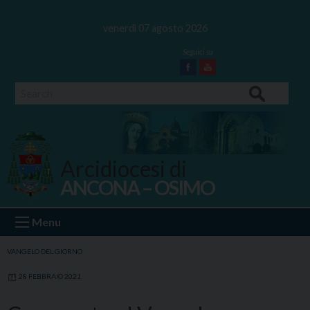
Skip
to
venerdì 07 agosto 2026
content
Facebook
Youtube
Search
Arcidiocesi di
ANCONA – OSIMO
Ancona Osimo
Menu
VANGELO DEL GIORNO
28 FEBBRAIO 2021