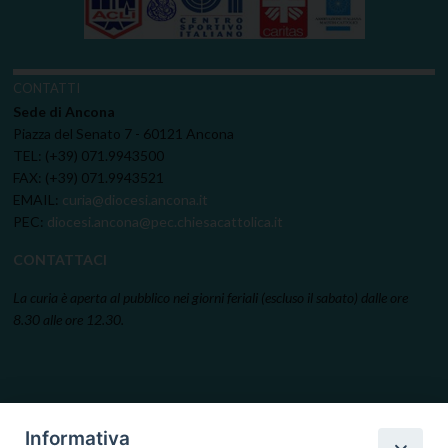
CONTATTI
Sede di Ancona
Piazza del Senato 7 - 60121 Ancona
TEL: (+39) 071.9943500
FAX: (+39) 071.9943521
EMAIL:
curia@diocesi.ancona.it
PEC:
diocesi.ancona@pec.chiesacattolica.it
CONTATTACI
La curia è aperta al pubblico nei giorni feriali (escluso il sabato) dalle ore
8.30 alle ore 12.30.
Informativa