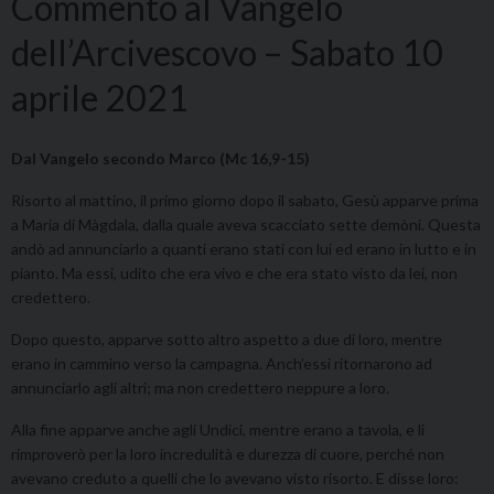
Commento al Vangelo
dell’Arcivescovo – Sabato 10
aprile 2021
Dal Vangelo secondo Marco (Mc 16,9-15)
Risorto al mattino, il primo giorno dopo il sabato, Gesù apparve prima
a Maria di Màgdala, dalla quale aveva scacciato sette demòni. Questa
andò ad annunciarlo a quanti erano stati con lui ed erano in lutto e in
pianto. Ma essi, udito che era vivo e che era stato visto da lei, non
credettero.
Dopo questo, apparve sotto altro aspetto a due di loro, mentre
erano in cammino verso la campagna. Anch’essi ritornarono ad
annunciarlo agli altri; ma non credettero neppure a loro.
Alla fine apparve anche agli Undici, mentre erano a tavola, e li
rimproverò per la loro incredulità e durezza di cuore, perché non
avevano creduto a quelli che lo avevano visto risorto. E disse loro: