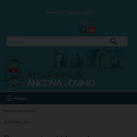
Skip
to
venerdì 07 agosto 2026
content
Facebook
Youtube
Search
Arcidiocesi di
ANCONA – OSIMO
Ancona Osimo
Menu
VANGELO DEL GIORNO
10 APRILE 2021