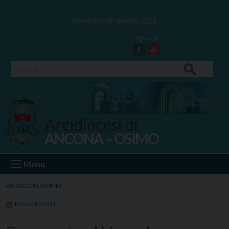
Skip
to
domenica 09 agosto 2026
content
Facebook
Youtube
Search
Arcidiocesi di
ANCONA – OSIMO
Ancona Osimo
Menu
VANGELO DEL GIORNO
14 GIUGNO 2021