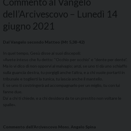
Commento al Vangelo
dell’Arcivescovo – Lunedì 14
giugno 2021
Dal Vangelo secondo Matteo (Mt 5,38-42)
In quel tempo, Gesù disse ai suoi discepoli:
«Avete inteso che fu detto: “Occhio per occhio” e “dente per dente”.
Ma io vi dico di non opporvi al malvagio; anzi, se uno ti dà uno schiaffo
sulla guancia destra, tu porgigli anche l’altra, e a chi vuole portarti in
tribunale e toglierti la tunica, tu lascia anche il mantello.
E se uno ti costringerà ad accompagnarlo per un miglio, tu con lui
fanne due.
Da’ a chi ti chiede, e a chi desidera da te un prestito non voltare le
spalle».
Commento dell’Arcivescovo Mons. Angelo Spina