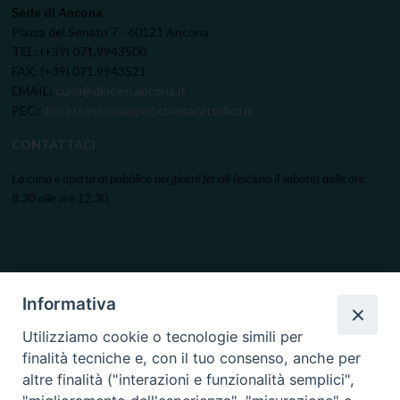
Sede di Ancona
Piazza del Senato 7 - 60121 Ancona
TEL: (+39) 071.9943500
FAX: (+39) 071.9943521
EMAIL:
curia@diocesi.ancona.it
PEC:
diocesi.ancona@pec.chiesacattolica.it
CONTATTACI
La curia è aperta al pubblico nei giorni feriali (escluso il sabato) dalle ore
8.30 alle ore 12.30.
Informativa
Utilizziamo cookie o tecnologie simili per
finalità tecniche e, con il tuo consenso, anche per
altre finalità ("interazioni e funzionalità semplici",