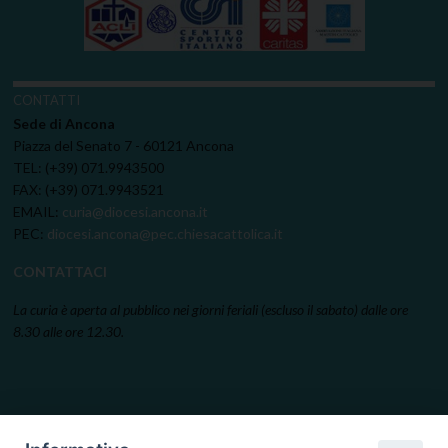
CONTATTI
Sede di Ancona
Piazza del Senato 7 - 60121 Ancona
TEL: (+39) 071.9943500
FAX: (+39) 071.9943521
EMAIL:
curia@diocesi.ancona.it
PEC:
diocesi.ancona@pec.chiesacattolica.it
CONTATTACI
La curia è aperta al pubblico nei giorni feriali (escluso il sabato) dalle ore
8.30 alle ore 12.30.