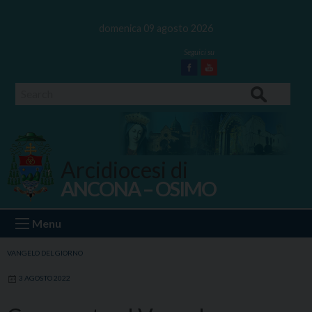
Skip
to
domenica 09 agosto 2026
content
Facebook
Youtube
Search
Arcidiocesi di
ANCONA – OSIMO
Ancona Osimo
Menu
VANGELO DEL GIORNO
3 AGOSTO 2022