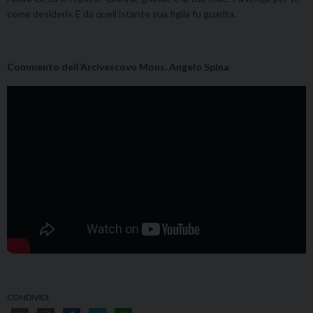
come desideri». E da quell’istante sua figlia fu guarita.
Commento dell’Arcivescovo Mons. Angelo Spina
CONDIVIDI