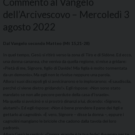
Commento al Vangelo
dell’Arcivescovo – Mercoledì 3
agosto 2022
Dal Vangelo secondo Matteo (Mt 15,21-28)
In quel tempo, Gesù si ritirò verso la zona di Tiro e di Sidòne. Ed ecco,
una donna cananea, che veniva da quella regione, si mise a gridare:
«Pietà di me, Signore, figlio di Davide! Mia figlia è molto tormentata
da un demonio». Ma egli non le rivolse neppure una parola.
Allora i suoi discepoli gli si avvicinarono e lo implorarono: «Esaudiscila,
perché ci viene dietro gridando!». Egli rispose: «Non sono stato
mandato se non alle pecore perdute della casa d’Israele».
Ma quella si avvicinò e si prostrò dinanzi a lui, dicendo: «Signore,
aiutami!». Ed egli rispose: «Non è bene prendere il pane dei figli e
gettarlo ai cagnolini». «È vero, Signore – disse la donna –, eppure i
cagnolini mangiano le briciole che cadono dalla tavola dei loro
padroni».
Allora Gesù le replicò: «Donna, grande è la tua fede! Avvenga per te