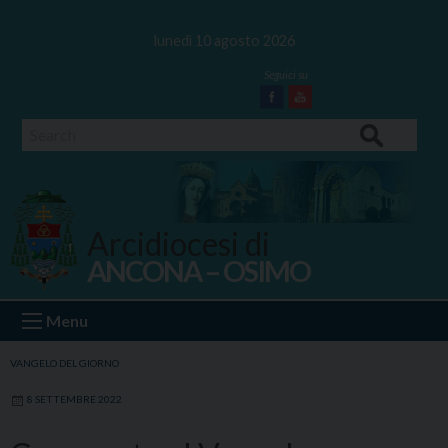
Skip
to
lunedì 10 agosto 2026
content
Facebook
Youtube
Search
Arcidiocesi di
ANCONA – OSIMO
Ancona Osimo
Menu
VANGELO DEL GIORNO
8 SETTEMBRE 2022