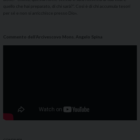
quello che hai preparato, di chi sarà?”. Così è di chi accumula tesori
per sé e non si arricchisce presso Dio».
Commento dell’Arcivescovo Mons. Angelo Spina
CONDIVIDI