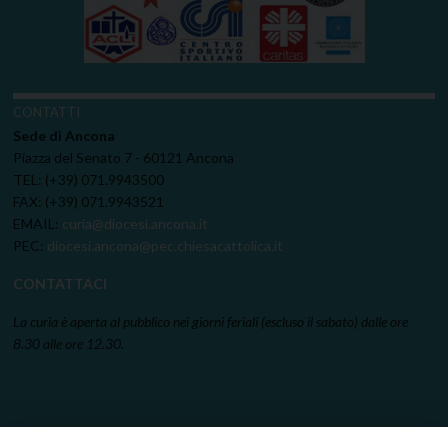
CONTATTI
Sede di Ancona
Piazza del Senato 7 - 60121 Ancona
TEL: (+39) 071.9943500
FAX: (+39) 071.9943521
EMAIL:
curia@diocesi.ancona.it
PEC:
diocesi.ancona@pec.chiesacattolica.it
CONTATTACI
La curia è aperta al pubblico nei giorni feriali (escluso il sabato) dalle ore
8.30 alle ore 12.30.