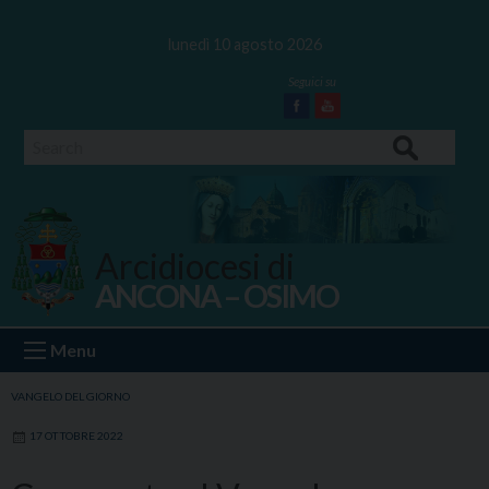
Skip
to
lunedì 10 agosto 2026
content
Facebook
Youtube
Search
Arcidiocesi di
ANCONA – OSIMO
Ancona Osimo
Menu
VANGELO DEL GIORNO
17 OTTOBRE 2022