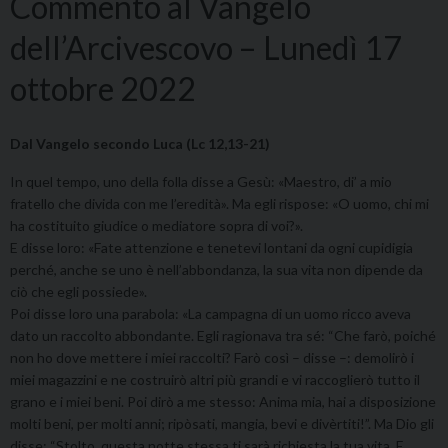
Commento al Vangelo
dell’Arcivescovo – Lunedì 17
ottobre 2022
Dal Vangelo secondo Luca (Lc 12,13-21)
In quel tempo, uno della folla disse a Gesù: «Maestro, di’ a mio
fratello che divida con me l’eredità». Ma egli rispose: «O uomo, chi mi
ha costituito giudice o mediatore sopra di voi?».
E disse loro: «Fate attenzione e tenetevi lontani da ogni cupidigia
perché, anche se uno è nell’abbondanza, la sua vita non dipende da
ciò che egli possiede».
Poi disse loro una parabola: «La campagna di un uomo ricco aveva
dato un raccolto abbondante. Egli ragionava tra sé: “Che farò, poiché
non ho dove mettere i miei raccolti? Farò così – disse –: demolirò i
miei magazzini e ne costruirò altri più grandi e vi raccoglierò tutto il
grano e i miei beni. Poi dirò a me stesso: Anima mia, hai a disposizione
molti beni, per molti anni; ripòsati, mangia, bevi e divèrtiti!”. Ma Dio gli
disse: “Stolto, questa notte stessa ti sarà richiesta la tua vita. E