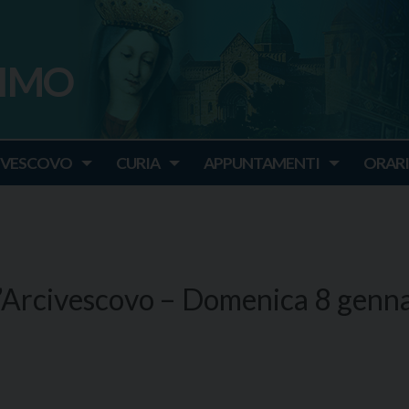
SIMO
o
IVESCOVO
CURIA
APPUNTAMENTI
ORARI
’Arcivescovo – Domenica 8 genn