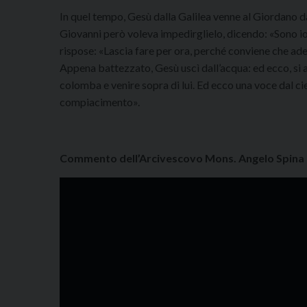
In quel tempo, Gesù dalla Galilea venne al Giordano da
Giovanni però voleva impedirglielo, dicendo: «Sono io
rispose: «Lascia fare per ora, perché conviene che adem
Appena battezzato, Gesù uscì dall’acqua: ed ecco, si ap
colomba e venire sopra di lui. Ed ecco una voce dal ciel
compiacimento».
Commento dell’Arcivescovo Mons. Angelo Spina