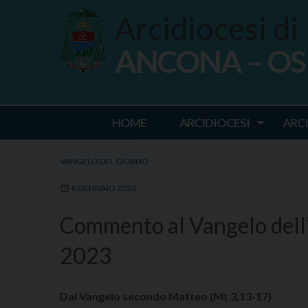
Skip
Arcidiocesi di
to
content
ANCONA – O
Ancona Osim
HOME
ARCIDIOCESI
ARC
VANGELO DEL GIORNO
8 GENNAIO 2023
Commento al Vangelo dell
2023
Dal Vangelo secondo Matteo (Mt 3,13-17)