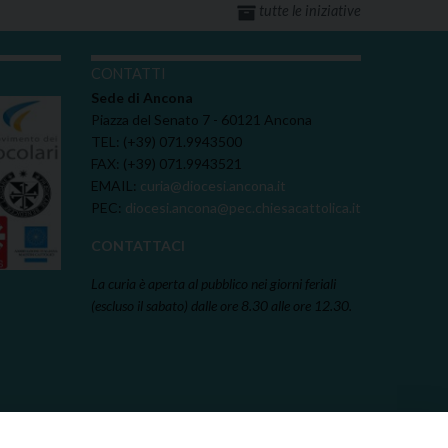
tutte le iniziative
I
CONTATTI
Sede di Ancona
Piazza del Senato 7 - 60121 Ancona
TEL: (+39) 071.9943500
FAX: (+39) 071.9943521
EMAIL:
curia@diocesi.ancona.it
PEC:
diocesi.ancona@pec.chiesacattolica.it
CONTATTACI
La curia è aperta al pubblico nei giorni feriali
(escluso il sabato) dalle ore 8.30 alle ore 12.30.