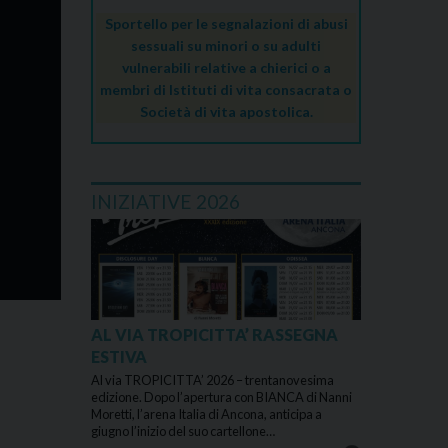
Sportello per le segnalazioni di abusi
sessuali su minori o su adulti
vulnerabili relative a chierici o a
membri di Istituti di vita consacrata o
Società di vita apostolica.
INIZIATIVE 2026
AL VIA TROPICITTA’ RASSEGNA
ESTIVA
Al via TROPICITTA’ 2026 – trentanovesima
edizione. Dopo l’apertura con BIANCA di Nanni
Moretti, l’arena Italia di Ancona, anticipa a
giugno l’inizio del suo cartellone…