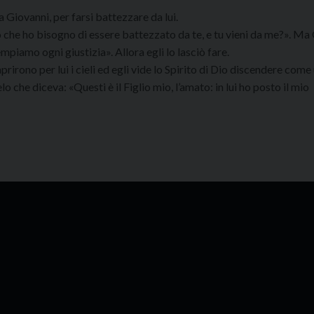
 Giovanni, per farsi battezzare da lui.
 che ho bisogno di essere battezzato da te, e tu vieni da me?». Ma 
piamo ogni giustizia». Allora egli lo lasciò fare.
rirono per lui i cieli ed egli vide lo Spirito di Dio discendere come
o che diceva: «Questi è il Figlio mio, l’amato: in lui ho posto il mio