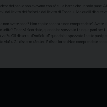
dere dei pani e non avevano con sé sulla barca che un solo pane. Al
dal lievito dei farisei e dal lievito di Erode!». Ma quelli discutev
 che non avete pane? Non capite ancora e non comprendete? Avete il
n udite? E non vi ricordate, quando ho spezzato i cinque pani per i
via?». Gli dissero: «Dodici». «E quando ho spezzato i sette pani per
to via?». Gli dissero: «Sette». E disse loro: «Non comprendete anco