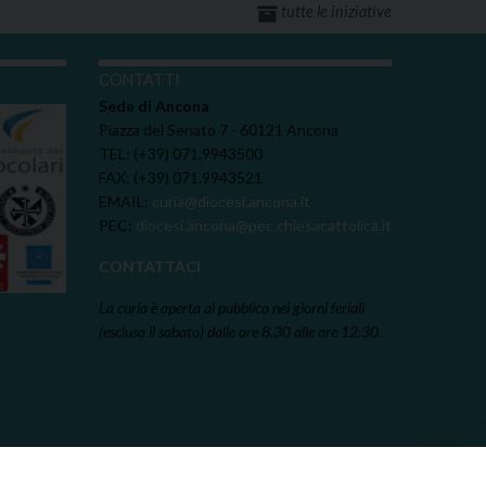
tutte le iniziative
I
CONTATTI
Sede di Ancona
Piazza del Senato 7 - 60121 Ancona
TEL: (+39) 071.9943500
FAX: (+39) 071.9943521
EMAIL:
curia@diocesi.ancona.it
PEC:
diocesi.ancona@pec.chiesacattolica.it
CONTATTACI
La curia è aperta al pubblico nei giorni feriali
(escluso il sabato) dalle ore 8.30 alle ore 12.30.