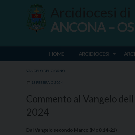
Skip
Arcidiocesi di
to
content
ANCONA – O
Ancona Osim
HOME
ARCIDIOCESI
ARC
VANGELO DEL GIORNO
13 FEBBRAIO 2024
Commento al Vangelo dell
2024
Dal Vangelo secondo Marco (Mc 8,14-21)