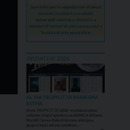
Sportello per le segnalazioni di abusi
sessuali su minori o su adulti
vulnerabili relative a chierici o a
membri di Istituti di vita consacrata o
Società di vita apostolica.
INIZIATIVE 2026
AL VIA TROPICITTA’ RASSEGNA
ESTIVA
Al via TROPICITTA’ 2026 – trentanovesima
edizione. Dopo l’apertura con BIANCA di Nanni
Moretti, l’arena Italia di Ancona, anticipa a
giugno l’inizio del suo cartellone…