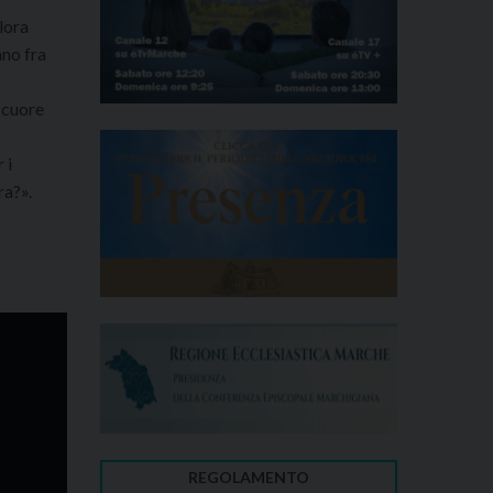
lora
ano fra
 cuore
 i
ra?».
REGOLAMENTO