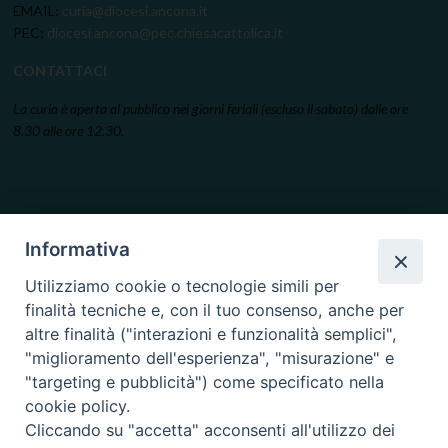
EMAIL:
curia@diocesi.ancona.it
PEC:
diocesi.ancona@pec.chiesacattolica.it
CONTATTACI
La curia è aperta al pubblico nei giorni feriali (escluso il sabato) dalle ore
8.30 alle ore 12.30.
Informativa
Utilizziamo cookie o tecnologie simili per
finalità tecniche e, con il tuo consenso, anche per
altre finalità ("interazioni e funzionalità semplici",
"miglioramento dell'esperienza", "misurazione" e
"targeting e pubblicità") come specificato nella
cookie policy.
Cliccando su "accetta" acconsenti all'utilizzo dei