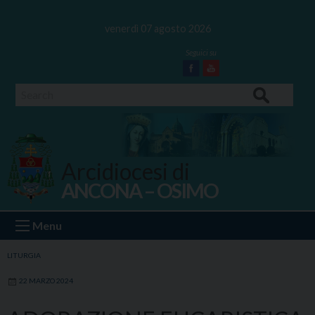
Skip
to
venerdì 07 agosto 2026
content
Facebook
Youtube
Search
Arcidiocesi di
ANCONA – OSIMO
Ancona Osimo
Menu
LITURGIA
22 MARZO 2024