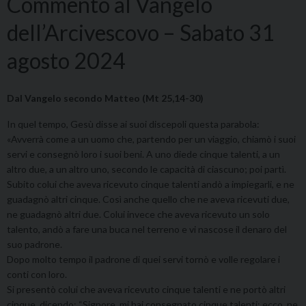
Commento al Vangelo
dell’Arcivescovo – Sabato 31
agosto 2024
Dal Vangelo secondo Matteo (Mt 25,14-30)
In quel tempo, Gesù disse ai suoi discepoli questa parabola:
«Avverrà come a un uomo che, partendo per un viaggio, chiamò i suoi
servi e consegnò loro i suoi beni. A uno diede cinque talenti, a un
altro due, a un altro uno, secondo le capacità di ciascuno; poi partì.
Subito colui che aveva ricevuto cinque talenti andò a impiegarli, e ne
guadagnò altri cinque. Così anche quello che ne aveva ricevuti due,
ne guadagnò altri due. Colui invece che aveva ricevuto un solo
talento, andò a fare una buca nel terreno e vi nascose il denaro del
suo padrone.
Dopo molto tempo il padrone di quei servi tornò e volle regolare i
conti con loro.
Si presentò colui che aveva ricevuto cinque talenti e ne portò altri
cinque, dicendo: “Signore, mi hai consegnato cinque talenti; ecco, ne