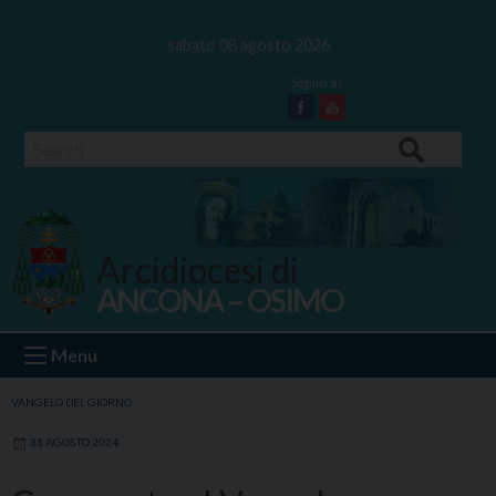
Skip
to
sabato 08 agosto 2026
content
Facebook
Youtube
Search
Arcidiocesi di
ANCONA – OSIMO
Ancona Osimo
Menu
VANGELO DEL GIORNO
31 AGOSTO 2024