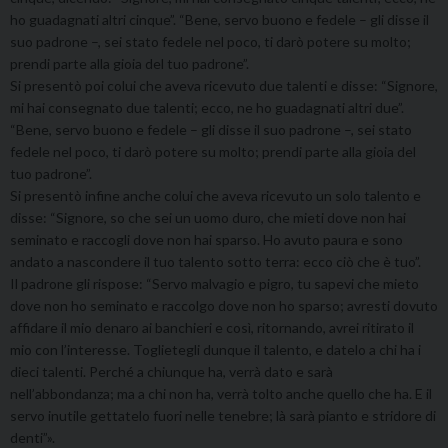
ho guadagnati altri cinque”. “Bene, servo buono e fedele – gli disse il
suo padrone –, sei stato fedele nel poco, ti darò potere su molto;
prendi parte alla gioia del tuo padrone”.
Si presentò poi colui che aveva ricevuto due talenti e disse: “Signore,
mi hai consegnato due talenti; ecco, ne ho guadagnati altri due”.
“Bene, servo buono e fedele – gli disse il suo padrone –, sei stato
fedele nel poco, ti darò potere su molto; prendi parte alla gioia del
tuo padrone”.
Si presentò infine anche colui che aveva ricevuto un solo talento e
disse: “Signore, so che sei un uomo duro, che mieti dove non hai
seminato e raccogli dove non hai sparso. Ho avuto paura e sono
andato a nascondere il tuo talento sotto terra: ecco ciò che è tuo”.
Il padrone gli rispose: “Servo malvagio e pigro, tu sapevi che mieto
dove non ho seminato e raccolgo dove non ho sparso; avresti dovuto
affidare il mio denaro ai banchieri e così, ritornando, avrei ritirato il
mio con l’interesse. Toglietegli dunque il talento, e datelo a chi ha i
dieci talenti. Perché a chiunque ha, verrà dato e sarà
nell’abbondanza; ma a chi non ha, verrà tolto anche quello che ha. E il
servo inutile gettatelo fuori nelle tenebre; là sarà pianto e stridore di
denti”».