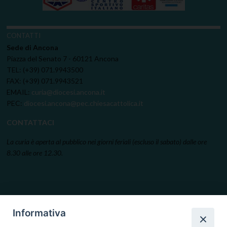
CONTATTI
Sede di Ancona
Piazza del Senato 7 - 60121 Ancona
TEL: (+39) 071.9943500
FAX: (+39) 071.9943521
EMAIL:
curia@diocesi.ancona.it
PEC:
diocesi.ancona@pec.chiesacattolica.it
CONTATTACI
La curia è aperta al pubblico nei giorni feriali (escluso il sabato) dalle ore
8.30 alle ore 12.30.
Informativa