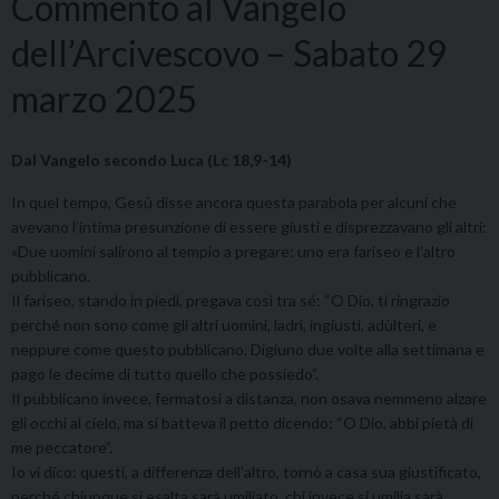
Commento al Vangelo
dell’Arcivescovo – Sabato 29
marzo 2025
Dal Vangelo secondo Luca (Lc 18,9-14)
In quel tempo, Gesù disse ancora questa parabola per alcuni che
avevano l’intima presunzione di essere giusti e disprezzavano gli altri:
«Due uomini salirono al tempio a pregare: uno era fariseo e l’altro
pubblicano.
Il fariseo, stando in piedi, pregava così tra sé: “O Dio, ti ringrazio
perché non sono come gli altri uomini, ladri, ingiusti, adùlteri, e
neppure come questo pubblicano. Digiuno due volte alla settimana e
pago le decime di tutto quello che possiedo”.
Il pubblicano invece, fermatosi a distanza, non osava nemmeno alzare
gli occhi al cielo, ma si batteva il petto dicendo: “O Dio, abbi pietà di
me peccatore”.
Io vi dico: questi, a differenza dell’altro, tornò a casa sua giustificato,
perché chiunque si esalta sarà umiliato, chi invece si umilia sarà