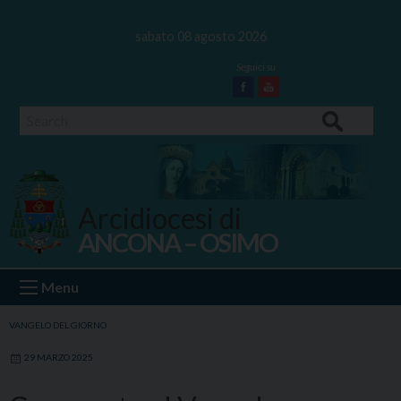
Skip
to
sabato 08 agosto 2026
content
Facebook
Youtube
Search
Arcidiocesi di
ANCONA – OSIMO
Ancona Osimo
Menu
VANGELO DEL GIORNO
29 MARZO 2025