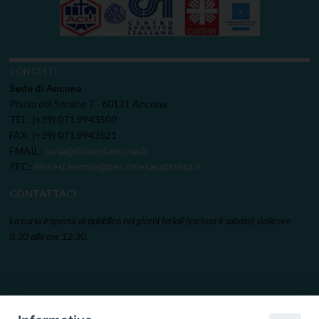
CONTATTI
Sede di Ancona
Piazza del Senato 7 - 60121 Ancona
TEL: (+39) 071.9943500
FAX: (+39) 071.9943521
EMAIL:
curia@diocesi.ancona.it
PEC:
diocesi.ancona@pec.chiesacattolica.it
CONTATTACI
La curia è aperta al pubblico nei giorni feriali (escluso il sabato) dalle ore
8.30 alle ore 12.30.