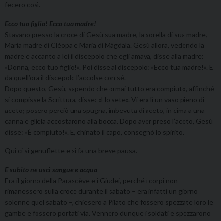
fecero così.
Ecco tuo figlio! Ecco tua madre!
Stavano presso la croce di Gesù sua madre, la sorella di sua madre,
Maria madre di Clèopa e Maria di Màgdala. Gesù allora, vedendo la
madre e accanto a lei il discepolo che egli amava, disse alla madre:
«Donna, ecco tuo figlio!». Poi disse al discepolo: «Ecco tua madre!». E
da quell’ora il discepolo l’accolse con sé.
Dopo questo, Gesù, sapendo che ormai tutto era compiuto, affinché
si compisse la Scrittura, disse: «Ho sete». Vi era lì un vaso pieno di
aceto; posero perciò una spugna, imbevuta di aceto, in cima a una
canna e gliela accostarono alla bocca. Dopo aver preso l’aceto, Gesù
disse: «È compiuto!». E, chinato il capo, consegnò lo spirito.
Qui ci si genuflette e si fa una breve pausa.
E subito ne uscì sangue e acqua
Era il giorno della Parascève e i Giudei, perché i corpi non
rimanessero sulla croce durante il sabato – era infatti un giorno
solenne quel sabato –, chiesero a Pilato che fossero spezzate loro le
gambe e fossero portati via. Vennero dunque i soldati e spezzarono