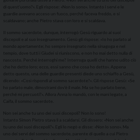
di quest’uomo?». Egli rispose: «Non lo sono». Intanto i servi e le
guardie avevano acceso un fuoco, perché faceva freddo, e si
scaldavano; anche Pietro stava con loro e si scaldava.
Il sommo sacerdote, dunque, interrogò Gesù riguardo ai suoi
discepoli e al suo insegnamento. Gesù gli rispose: «Io ho parlato al
mondo apertamente; ho sempre insegnato nella sinagoga e nel
tempio, dove tutti i Giudei si riuniscono, e non ho mai detto nulla di
nascosto. Perché interroghi me? Interroga quelli che hanno udito ciò
che ho detto loro; ecco, essi sanno che cosa ho detto». Appena
detto questo, una delle guardie presenti diede uno schiaffo a Gesù,
dicendo: «Così rispondi al sommo sacerdote?». Gli rispose Gesù: «Se
ho parlato male, dimostrami dov’è il male. Ma se ho parlato bene,
perché mi percuoti?». Allora Anna lo mandò, con le mani legate, a
Caifa, il sommo sacerdote.
Non sei anche tu uno dei suoi discepoli? Non lo sono!
Intanto Simon Pietro stava lì a scaldarsi. Gli dissero: «Non sei anche
tu uno dei suoi discepoli?». Egli lo negò e disse: «Non lo sono». Ma
uno dei servi del sommo sacerdote, parente di quello a cui Pietro