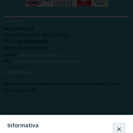
CONTATTI
Sede di Ancona
Piazza del Senato 7 - 60121 Ancona
TEL: (+39) 071.9943500
FAX: (+39) 071.9943521
EMAIL:
curia@diocesi.ancona.it
PEC:
diocesi.ancona@pec.chiesacattolica.it
CONTATTACI
La curia è aperta al pubblico nei giorni feriali (escluso il sabato) dalle ore
8.30 alle ore 12.30.
Informativa