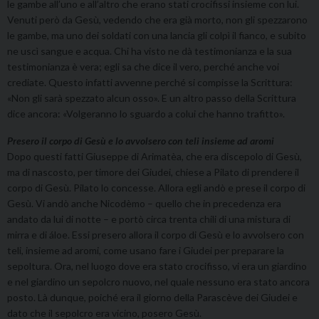
le gambe all’uno e all’altro che erano stati crocifissi insieme con lui.
Venuti però da Gesù, vedendo che era già morto, non gli spezzarono
le gambe, ma uno dei soldati con una lancia gli colpì il fianco, e subito
ne uscì sangue e acqua. Chi ha visto ne dà testimonianza e la sua
testimonianza è vera; egli sa che dice il vero, perché anche voi
crediate. Questo infatti avvenne perché si compisse la Scrittura:
«Non gli sarà spezzato alcun osso». E un altro passo della Scrittura
dice ancora: «Volgeranno lo sguardo a colui che hanno trafitto».
Presero il corpo di Gesù e lo avvolsero con teli insieme ad aromi
Dopo questi fatti Giuseppe di Arimatèa, che era discepolo di Gesù,
ma di nascosto, per timore dei Giudei, chiese a Pilato di prendere il
corpo di Gesù. Pilato lo concesse. Allora egli andò e prese il corpo di
Gesù. Vi andò anche Nicodèmo – quello che in precedenza era
andato da lui di notte – e portò circa trenta chili di una mistura di
mirra e di áloe. Essi presero allora il corpo di Gesù e lo avvolsero con
teli, insieme ad aromi, come usano fare i Giudei per preparare la
sepoltura. Ora, nel luogo dove era stato crocifisso, vi era un giardino
e nel giardino un sepolcro nuovo, nel quale nessuno era stato ancora
posto. Là dunque, poiché era il giorno della Parascève dei Giudei e
dato che il sepolcro era vicino, posero Gesù.