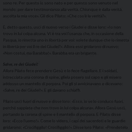
sono re. Per questo io sono nato e per questo sono venuto nel
mondo: per dare testimonianza alla verità. Chiunque è dalla verità,
ascolta la mia voce». Gli dice Pilato: «Che cos’è la verità?».
E, detto questo, uscì di nuovo verso i Giudei e disse loro: «Io non
trovo in lui colpa alcuna. Vi è tra voi l’usanza che, in occasione della
Pasqua, io rimetta uno in libertà per voi: volete dunque che io rimetta
in libertà per voi il re dei Giudei?». Allora essi gridarono di nuovo:
«Non costui, ma Barabba!». Barabba era un brigante.
Salve, re dei Giudei!
Allora Pilato fece prendere Gesù e lo fece flagellare. E i soldati,
intrecciata una corona di spine, gliela posero sul capo e gli misero
addosso un mantello di porpora. Poi gli si avvicinavano e dicevano:
«Salve, re dei Giudei!». E gli davano schiaffi.
Pilato uscì fuori di nuovo e disse loro: «Ecco, io ve lo conduco fuori,
perché sappiate che non trovo in lui colpa alcuna». Allora Gesù uscì,
portando la corona di spine e il mantello di porpora. E Pilato disse
loro: «Ecco l’uomo!». Come lo videro, i capi dei sacerdoti e le guardie
gridarono: «Crocifiggilo! Crocifiggilo!». Disse loro Pilato: «Prendetelo