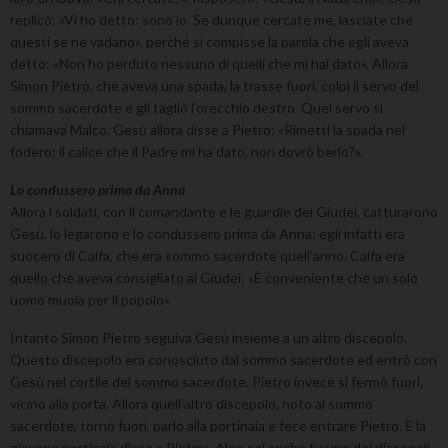
replicò: «Vi ho detto: sono io. Se dunque cercate me, lasciate che
questi se ne vadano», perché si compisse la parola che egli aveva
detto: «Non ho perduto nessuno di quelli che mi hai dato». Allora
Simon Pietro, che aveva una spada, la trasse fuori, colpì il servo del
sommo sacerdote e gli tagliò l’orecchio destro. Quel servo si
chiamava Malco. Gesù allora disse a Pietro: «Rimetti la spada nel
fodero: il calice che il Padre mi ha dato, non dovrò berlo?».
Lo condussero prima da Anna
Allora i soldati, con il comandante e le guardie dei Giudei, catturarono
Gesù, lo legarono e lo condussero prima da Anna: egli infatti era
suocero di Caifa, che era sommo sacerdote quell’anno. Caifa era
quello che aveva consigliato ai Giudei: «È conveniente che un solo
uomo muoia per il popolo».
Intanto Simon Pietro seguiva Gesù insieme a un altro discepolo.
Questo discepolo era conosciuto dal sommo sacerdote ed entrò con
Gesù nel cortile del sommo sacerdote. Pietro invece si fermò fuori,
vicino alla porta. Allora quell’altro discepolo, noto al sommo
sacerdote, tornò fuori, parlò alla portinaia e fece entrare Pietro. E la
giovane portinaia disse a Pietro: «Non sei anche tu uno dei discepoli