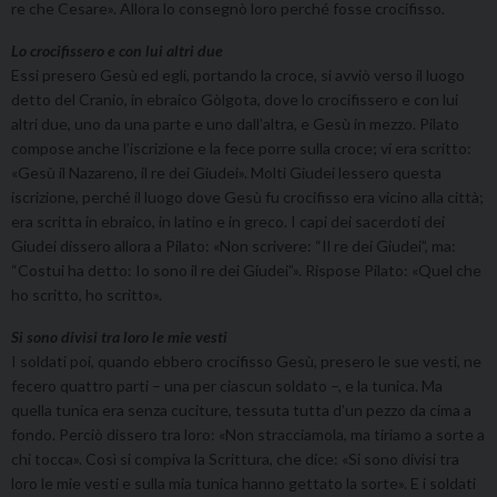
re che Cesare». Allora lo consegnò loro perché fosse crocifisso.
Lo crocifissero e con lui altri due
Essi presero Gesù ed egli, portando la croce, si avviò verso il luogo
detto del Cranio, in ebraico Gòlgota, dove lo crocifissero e con lui
altri due, uno da una parte e uno dall’altra, e Gesù in mezzo. Pilato
compose anche l’iscrizione e la fece porre sulla croce; vi era scritto:
«Gesù il Nazareno, il re dei Giudei». Molti Giudei lessero questa
iscrizione, perché il luogo dove Gesù fu crocifisso era vicino alla città;
era scritta in ebraico, in latino e in greco. I capi dei sacerdoti dei
Giudei dissero allora a Pilato: «Non scrivere: “Il re dei Giudei”, ma:
“Costui ha detto: Io sono il re dei Giudei”». Rispose Pilato: «Quel che
ho scritto, ho scritto».
Si sono divisi tra loro le mie vesti
I soldati poi, quando ebbero crocifisso Gesù, presero le sue vesti, ne
fecero quattro parti – una per ciascun soldato –, e la tunica. Ma
quella tunica era senza cuciture, tessuta tutta d’un pezzo da cima a
fondo. Perciò dissero tra loro: «Non stracciamola, ma tiriamo a sorte a
chi tocca». Così si compiva la Scrittura, che dice: «Si sono divisi tra
loro le mie vesti e sulla mia tunica hanno gettato la sorte». E i soldati