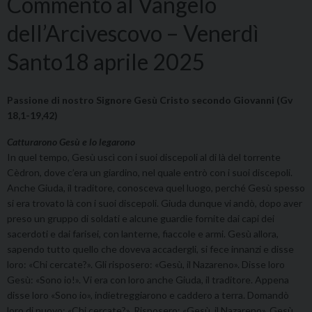
Commento al Vangelo
dell’Arcivescovo – Venerdì
Santo18 aprile 2025
Passione di nostro Signore Gesù Cristo secondo Giovanni (Gv
18,1-19,42)
Catturarono Gesù e lo legarono
In quel tempo, Gesù uscì con i suoi discepoli al di là del torrente
Cèdron, dove c’era un giardino, nel quale entrò con i suoi discepoli.
Anche Giuda, il traditore, conosceva quel luogo, perché Gesù spesso
si era trovato là con i suoi discepoli. Giuda dunque vi andò, dopo aver
preso un gruppo di soldati e alcune guardie fornite dai capi dei
sacerdoti e dai farisei, con lanterne, fiaccole e armi. Gesù allora,
sapendo tutto quello che doveva accadergli, si fece innanzi e disse
loro: «Chi cercate?». Gli risposero: «Gesù, il Nazareno». Disse loro
Gesù: «Sono io!». Vi era con loro anche Giuda, il traditore. Appena
disse loro «Sono io», indietreggiarono e caddero a terra. Domandò
loro di nuovo: «Chi cercate?». Risposero: «Gesù, il Nazareno». Gesù