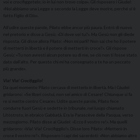
voi e crocifiggetelo; io in lui non trovo colpa». Gli risposero i Giudei:
«Noi abbiamo una Legge e secondo la Legge deve morire, perché si è
fatto Figlio di Dio».
All’udire queste parole, Pilato ebbe ancor più paura. Entrò di nuovo
nel pretorio e disse a Gesù: «Di dove sei tu?». Ma Gesù non gli diede
risposta. Gli disse allora Pilato: «Non mi parli? Non sai che ho il potere
di metterti in libertà e il potere di metterti in croce?». Gli rispose
Gesù: «Tu non avresti alcun potere su di me, se ciò non ti fosse stato
dato dall’alto. Per questo chi mi ha consegnato a te ha un peccato
più grande».
Via! Via! Crocifiggilo!
Da quel momento Pilato cercava di metterlo in libertà. Ma i Giudei
gridarono: «Se liberi costui, non sei amico di Cesare! Chiunque si fa
re si mette contro Cesare». Udite queste parole, Pilato fece
condurre fuori Gesù e sedette in tribunale, nel luogo chiamato
Litòstroto, in ebraico Gabbatà. Era la Parascève della Pasqua, verso
mezzogiorno. Pilato disse ai Giudei: «Ecco il vostro re!». Ma quelli
gridarono: «Via! Via! Crocifiggilo!». Disse loro Pilato: «Metterò in
croce il vostro re?». Risposero i capi dei sacerdoti: «Non abbiamo altro