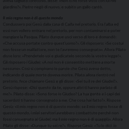
aveva tagliato l’orecchio, disse: «Non ti ho forse visto con lui nel
giardino?». Pietro negò di nuovo, e subito un gallo cantò.
Il mio regno non è di questo mondo
Condussero poi Gesù dalla casa di Caifa nel pretorio. Era l’alba ed
essi non vollero entrare nel pretorio, per non contaminarsi e poter
mangiare la Pasqua. Pilato dunque uscì verso di loro e domandò:
«Che accusa portate contro quest’uomo?». Gli risposero: «Se costui
non fosse un malfattore, non te l’avremmo consegnato». Allora Pilato
disse loro: «Prendetelo voi e giudicatelo secondo la vostra legge!».
Gli risposero i Giudei: «A noi non è consentito mettere a morte
nessuno». Così si compivano le parole che Gesù aveva detto,
indicando di quale morte doveva morire. Pilato allora rientrò nel
pretorio, fece chiamare Gesù e gli disse: «Sei tu il re dei Giudei?».
Gesù rispose: «Dici questo da te, oppure altri ti hanno parlato di
me?». Pilato disse: «Sono forse io Giudeo? La tua gente e i capi dei
sacerdoti ti hanno consegnato a me. Che cosa hai fatto?». Rispose
Gesù: «Il mio regno non è di questo mondo; se il mio regno fosse di
questo mondo, i miei servitori avrebbero combattuto perché non
fossi consegnato ai Giudei; ma il mio regno non è di quaggiù». Allora
Pilato gli disse: «Dunque tu sei re?». Rispose Gesù: «Tu lo dici: io