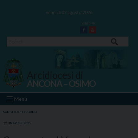
Skip
to
venerdì 07 agosto 2026
content
Facebook
Youtube
Search
Arcidiocesi di
ANCONA – OSIMO
Ancona Osimo
Menu
VANGELO DEL GIORNO
18 APRILE 2025