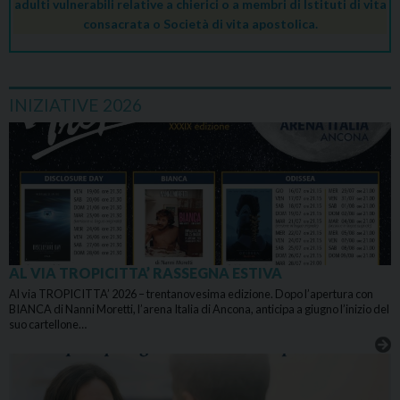
adulti vulnerabili relative a chierici o a membri di Istituti di vita
consacrata o Società di vita apostolica.
INIZIATIVE 2026
AL VIA TROPICITTA’ RASSEGNA ESTIVA
Al via TROPICITTA’ 2026 – trentanovesima edizione. Dopo l’apertura con
BIANCA di Nanni Moretti, l’arena Italia di Ancona, anticipa a giugno l’inizio del
suo cartellone…