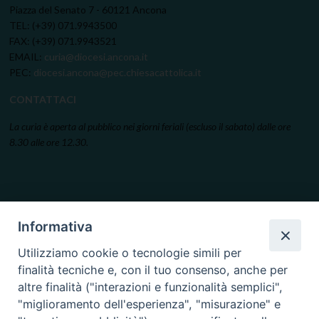
Piazza del Senato 7 - 60121 Ancona
TEL: (+39) 071.9943500
FAX: (+39) 071.9943521
EMAIL:
curia@diocesi.ancona.it
PEC:
diocesi.ancona@pec.chiesacattolica.it
CONTATTACI
La curia è aperta al pubblico nei giorni feriali (escluso il sabato) dalle ore
8.30 alle ore 12.30.
Informativa
Utilizziamo cookie o tecnologie simili per
finalità tecniche e, con il tuo consenso, anche per
altre finalità ("interazioni e funzionalità semplici",
"miglioramento dell'esperienza", "misurazione" e