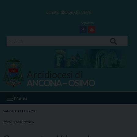
Skip
to
sabato 08 agosto 2026
content
Facebook
Youtube
Search
Arcidiocesi di
ANCONA – OSIMO
Ancona Osimo
Menu
VANGELO DEL GIORNO
26 MAGGIO 2026