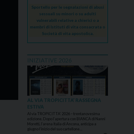
Sportello per le segnalazioni di abusi
sessuali su minori o su adulti
vulnerabili relative a chierici o a
membri di Istituti di vita consacrata o
Società di vita apostolica.
INIZIATIVE 2026
AL VIA TROPICITTA’ RASSEGNA
ESTIVA
Al via TROPICITTA’ 2026 – trentanovesima
edizione. Dopo l’apertura con BIANCA di Nanni
Moretti, l’arena Italia di Ancona, anticipa a
giugno l’inizio del suo cartellone…