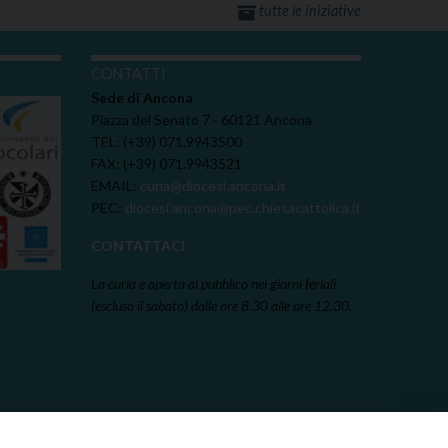
tutte le iniziative
I
CONTATTI
Sede di Ancona
Piazza del Senato 7 - 60121 Ancona
TEL: (+39) 071.9943500
FAX: (+39) 071.9943521
EMAIL:
curia@diocesi.ancona.it
PEC:
diocesi.ancona@pec.chiesacattolica.it
CONTATTACI
La curia è aperta al pubblico nei giorni feriali
(escluso il sabato) dalle ore 8.30 alle ore 12.30.