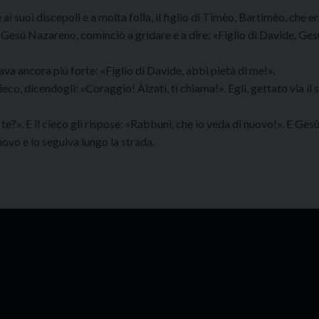
 suoi discepoli e a molta folla, il figlio di Timèo, Bartimèo, che er
Gesù Nazareno, cominciò a gridare e a dire: «Figlio di Davide, Ges
a ancora più forte: «Figlio di Davide, abbi pietà di me!».
co, dicendogli: «Coraggio! Àlzati, ti chiama!». Egli, gettato via il 
te?». E il cieco gli rispose: «Rabbunì, che io veda di nuovo!». E Gesù
nuovo e lo seguiva lungo la strada.