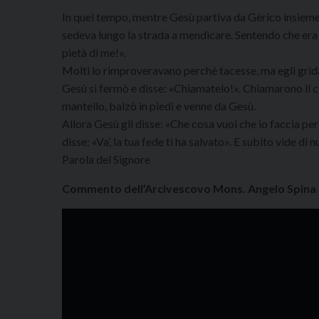
In quel tempo, mentre Gesù partiva da Gèrico insieme ai
sedeva lungo la strada a mendicare. Sentendo che era 
pietà di me!».
Molti lo rimproveravano perché tacesse, ma egli gridav
Gesù si fermò e disse: «Chiamatelo!». Chiamarono il cie
mantello, balzò in piedi e venne da Gesù.
Allora Gesù gli disse: «Che cosa vuoi che io faccia per 
disse: «Va’, la tua fede ti ha salvato». E subito vide di 
Parola del Signore
Commento dell’Arcivescovo Mons. Angelo Spina