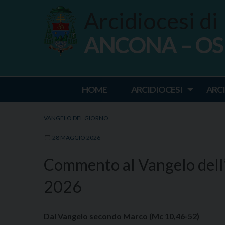
Skip
Arcidiocesi di
to
content
ANCONA – O
Ancona Osim
HOME
ARCIDIOCESI
ARC
VANGELO DEL GIORNO
28 MAGGIO 2026
Commento al Vangelo dell
2026
Dal Vangelo secondo Marco (Mc 10,46-52)