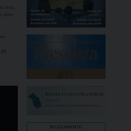
a cieco,
ù, abbi
suo
 gli
REGOLAMENTO