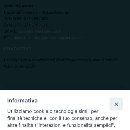
Sede di Ancona
Piazza del Senato 7 - 60121 Ancona
TEL: (+39) 071.9943500
FAX: (+39) 071.9943521
EMAIL:
curia@diocesi.ancona.it
PEC:
diocesi.ancona@pec.chiesacattolica.it
CONTATTACI
La curia è aperta al pubblico nei giorni feriali (escluso il sabato) dalle ore
8.30 alle ore 12.30.
Informativa
Utilizziamo cookie o tecnologie simili per
finalità tecniche e, con il tuo consenso, anche per
altre finalità ("interazioni e funzionalità semplici",