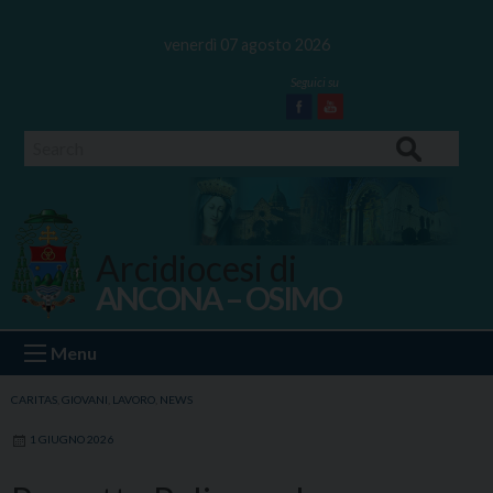
Skip
to
venerdì 07 agosto 2026
content
Facebook
Youtube
Search
Arcidiocesi di
ANCONA – OSIMO
Ancona Osimo
Menu
CARITAS
,
GIOVANI
,
LAVORO
,
NEWS
1 GIUGNO 2026