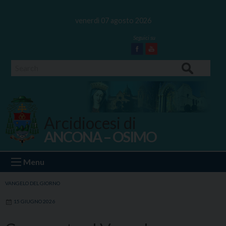
Skip
to
venerdì 07 agosto 2026
content
Facebook
Youtube
Search
Arcidiocesi di
ANCONA – OSIMO
Ancona Osimo
Menu
VANGELO DEL GIORNO
15 GIUGNO 2026