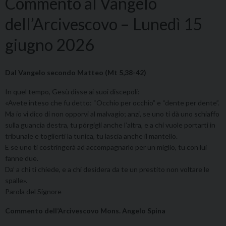
Commento al Vangelo
dell’Arcivescovo – Lunedì 15
giugno 2026
Dal Vangelo secondo Matteo (Mt 5,38-42)
In quel tempo, Gesù disse ai suoi discepoli:
«Avete inteso che fu detto: “Occhio per occhio” e “dente per dente”.
Ma io vi dico di non opporvi al malvagio; anzi, se uno ti dà uno schiaffo
sulla guancia destra, tu pórgigli anche l’altra, e a chi vuole portarti in
tribunale e toglierti la tunica, tu lascia anche il mantello.
E se uno ti costringerà ad accompagnarlo per un miglio, tu con lui
fanne due.
Da’ a chi ti chiede, e a chi desidera da te un prestito non voltare le
spalle».
Parola del Signore
Commento dell’Arcivescovo Mons. Angelo Spina