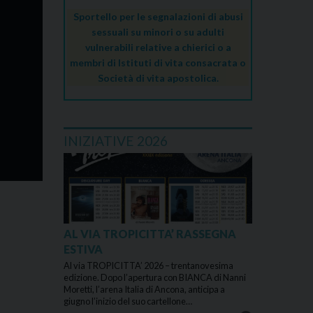
Sportello per le segnalazioni di abusi
sessuali su minori o su adulti
vulnerabili relative a chierici o a
membri di Istituti di vita consacrata o
Società di vita apostolica.
INIZIATIVE 2026
AL VIA TROPICITTA’ RASSEGNA
ESTIVA
Al via TROPICITTA’ 2026 – trentanovesima
edizione. Dopo l’apertura con BIANCA di Nanni
Moretti, l’arena Italia di Ancona, anticipa a
giugno l’inizio del suo cartellone…