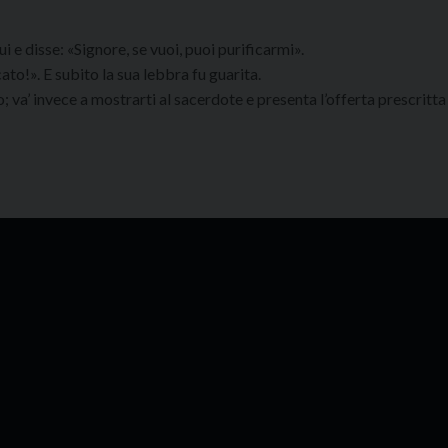
ui e disse: «Signore, se vuoi, puoi purificarmi».
ato!». E subito la sua lebbra fu guarita.
o; va’ invece a mostrarti al sacerdote e presenta l’offerta prescrit