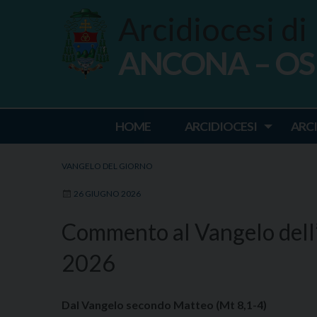
Skip
Arcidiocesi di
to
content
ANCONA – O
Ancona Osim
HOME
ARCIDIOCESI
ARC
VANGELO DEL GIORNO
26 GIUGNO 2026
Commento al Vangelo dell
2026
Dal Vangelo secondo Matteo (Mt 8,1-4)