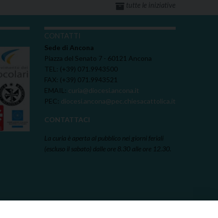
tutte le iniziative
I
CONTATTI
Sede di Ancona
Piazza del Senato 7 - 60121 Ancona
TEL: (+39) 071.9943500
FAX: (+39) 071.9943521
EMAIL:
curia@diocesi.ancona.it
PEC:
diocesi.ancona@pec.chiesacattolica.it
CONTATTACI
La curia è aperta al pubblico nei giorni feriali
(escluso il sabato) dalle ore 8.30 alle ore 12.30.