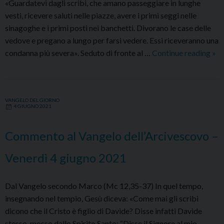
«Guardatevi dagli scribi, che amano passeggiare in lunghe
vesti, ricevere saluti nelle piazze, avere i primi seggi nelle
sinagoghe e i primi posti nei banchetti. Divorano le case delle
vedove e pregano a lungo per farsi vedere. Essi riceveranno una
Co
condanna più severa». Seduto di fronte al …
Continue reading
»
al
Van
del
VANGELO DEL GIORNO
–
4 GIUGNO 2021
Sab
5
Commento al Vangelo dell’Arcivescovo –
giu
20
Venerdì 4 giugno 2021
Dal Vangelo secondo Marco (Mc 12,35-37) In quel tempo,
insegnando nel tempio, Gesù diceva: «Come mai gli scribi
dicono che il Cristo è figlio di Davide? Disse infatti Davide
stesso, mosso dallo Spirito Santo: “Disse il Signore al mio