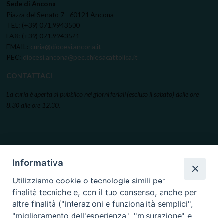
Sede di Ancona
Piazza del Senato 7 - 60121 Ancona
TEL: (+39) 071.9943500
FAX: (+39) 071.9943521
EMAIL:
curia@diocesi.ancona.it
PEC:
diocesi.ancona@pec.chiesacattolica.it
CONTATTACI
La curia è aperta al pubblico nei giorni feriali (escluso il sabato) dalle ore
8.30 alle ore 12.30.
Informativa
Utilizziamo cookie o tecnologie simili per
finalità tecniche e, con il tuo consenso, anche per
altre finalità ("interazioni e funzionalità semplici",
"miglioramento dell'esperienza", "misurazione" e