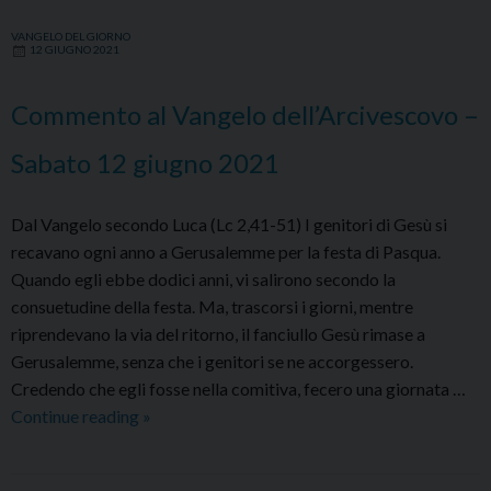
VANGELO DEL GIORNO
12 GIUGNO 2021
Commento al Vangelo dell’Arcivescovo –
Sabato 12 giugno 2021
Dal Vangelo secondo Luca (Lc 2,41-51) I genitori di Gesù si
recavano ogni anno a Gerusalemme per la festa di Pasqua.
Quando egli ebbe dodici anni, vi salirono secondo la
consuetudine della festa. Ma, trascorsi i giorni, mentre
riprendevano la via del ritorno, il fanciullo Gesù rimase a
Gerusalemme, senza che i genitori se ne accorgessero.
Credendo che egli fosse nella comitiva, fecero una giornata …
Commento
Continue reading
»
al
Vangelo