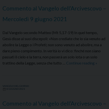
10
Commento al Vangelo dell’Arcivescovo –
giugno
2021
Mercoledì 9 giugno 2021
Dal Vangelo secondo Matteo (Mt 5,17-19) In quel tempo,
Gesù disse ai suoi discepoli: «Non crediate che io sia venuto ad
abolire la Legge o i Profeti; non sono venuto ad abolire, ma a
dare pieno compimento. In verità io vi dico: finché non siano
passati il cielo e la terra, non passerà un solo iota o un solo
Comme
trattino della Legge, senza che tutto …
Continue reading
»
al
Vangelo
dell’Arc
VANGELO DEL GIORNO
–
8 GIUGNO 2021
Mercole
9
Commento al Vangelo dell’Arcivescovo –
giugno