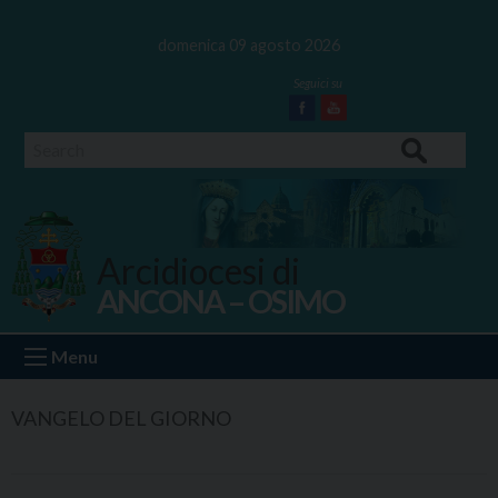
Skip
to
domenica 09 agosto 2026
content
Facebook
Youtube
Search
Arcidiocesi di
ANCONA – OSIMO
Ancona Osimo
Menu
VANGELO DEL GIORNO