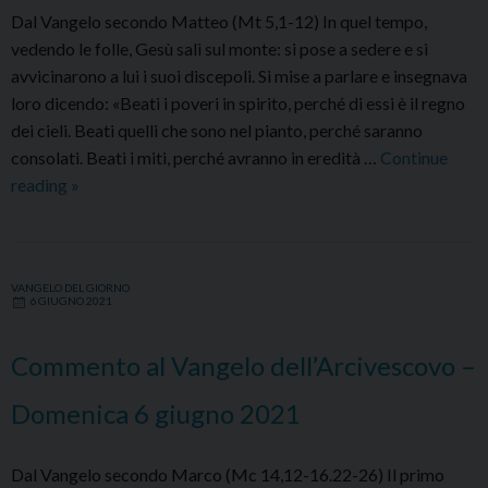
Dal Vangelo secondo Matteo (Mt 5,1-12) In quel tempo,
vedendo le folle, Gesù salì sul monte: si pose a sedere e si
avvicinarono a lui i suoi discepoli. Si mise a parlare e insegnava
loro dicendo: «Beati i poveri in spirito, perché di essi è il regno
dei cieli. Beati quelli che sono nel pianto, perché saranno
consolati. Beati i miti, perché avranno in eredità …
Continue
Commento
reading
»
al
Vangelo
dell’Arcivescovo
VANGELO DEL GIORNO
–
6 GIUGNO 2021
Lunedì
7
Commento al Vangelo dell’Arcivescovo –
giugno
2021
Domenica 6 giugno 2021
Dal Vangelo secondo Marco (Mc 14,12-16.22-26) Il primo