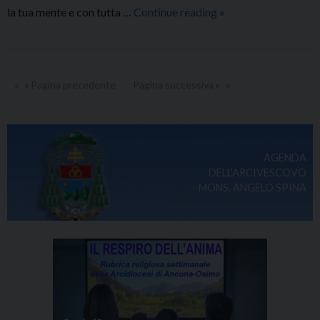
Commento
la tua mente e con tutta …
Continue reading
»
al
Vangelo
dell’Arcivescovo
–
« Pagina precedente
Pagina successiva »
Giovedì
3
giugno
2021
AGENDA
DELL'ARCIVESCOVO
MONS. ANGELO SPINA