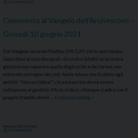
10 GIUGNO 2021
Venerdì
11
Commento al Vangelo dell’Arcivescovo –
giugno
2021
Giovedì 10 giugno 2021
Dal Vangelo secondo Matteo (Mt 5,20-26) In quel tempo,
Gesù disse ai suoi discepoli: «Io vi dico infatti: se la vostra
giustizia non supererà quella degli scribi e dei farisei, non
entrerete nel regno dei cieli. Avete inteso che fu detto agli
antichi: “Non ucciderai”; chi avrà ucciso dovrà essere
sottoposto al giudizio. Ma io vi dico: chiunque si adira con il
Commento
proprio fratello dovrà …
Continue reading
»
al
Vangelo
dell’Arcivescovo
VANGELO DEL GIORNO
–
9 GIUGNO 2021
Giovedì