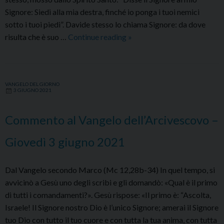
Signore: Siedi alla mia destra, finché io ponga i tuoi nemici
sotto i tuoi piedi”. Davide stesso lo chiama Signore: da dove
Commento
risulta che è suo …
Continue reading
»
al
Vangelo
dell’Arcivescovo
VANGELO DEL GIORNO
–
3 GIUGNO 2021
Venerdì
4
Commento al Vangelo dell’Arcivescovo –
giugno
2021
Giovedì 3 giugno 2021
Dal Vangelo secondo Marco (Mc 12,28b-34) In quel tempo, si
avvicinò a Gesù uno degli scribi e gli domandò: «Qual è il primo
di tutti i comandamenti?». Gesù rispose: «Il primo è: “Ascolta,
Israele! Il Signore nostro Dio è l’unico Signore; amerai il Signore
tuo Dio con tutto il tuo cuore e con tutta la tua anima, con tutta