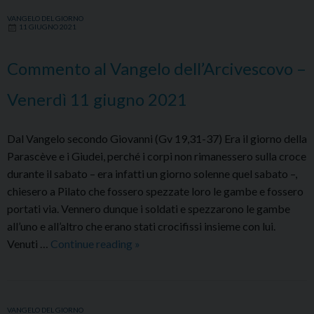
dell’Arcivescovo
VANGELO DEL GIORNO
–
11 GIUGNO 2021
Sabato
12
Commento al Vangelo dell’Arcivescovo –
giugno
2021
Venerdì 11 giugno 2021
Dal Vangelo secondo Giovanni (Gv 19,31-37) Era il giorno della
Parascève e i Giudei, perché i corpi non rimanessero sulla croce
durante il sabato – era infatti un giorno solenne quel sabato –,
chiesero a Pilato che fossero spezzate loro le gambe e fossero
portati via. Vennero dunque i soldati e spezzarono le gambe
all’uno e all’altro che erano stati crocifissi insieme con lui.
Commento
Venuti …
Continue reading
»
al
Vangelo
dell’Arcivescovo
VANGELO DEL GIORNO
–