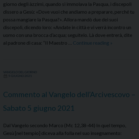
giorno degli àzzimi, quando si immolava la Pasqua, i discepoli
dissero a Gesù: «Dove vuoi che andiamo a preparare, perché tu
possa mangiare la Pasqua?». Allora mandò due dei suoi
discepoli, dicendo loro: «Andate in città e vi verrà incontro un
uomo con una brocca d’acqua; seguitelo. Là dove entrerà, dite
Commento
al padrone di casa: “Il Maestro …
Continue reading
»
al
Vangelo
dell’Arcivesc
VANGELO DEL GIORNO
–
5 GIUGNO 2021
Domenica
6
Commento al Vangelo dell’Arcivescovo –
giugno
2021
Sabato 5 giugno 2021
Dal Vangelo secondo Marco (Mc 12,38-44) In quel tempo,
Gesù [nel tempio] diceva alla folla nel suo insegnamento: