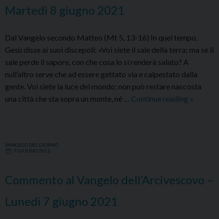
2021
Martedì 8 giugno 2021
Dal Vangelo secondo Matteo (Mt 5, 13-16) In quel tempo,
Gesù disse ai suoi discepoli: «Voi siete il sale della terra; ma se il
sale perde il sapore, con che cosa lo si renderà salato? A
null’altro serve che ad essere gettato via e calpestato dalla
gente. Voi siete la luce del mondo; non può restare nascosta
Commen
una città che sta sopra un monte, né …
Continue reading
»
al
Vangelo
dell’Arc
VANGELO DEL GIORNO
–
7 GIUGNO 2021
Martedì
8
Commento al Vangelo dell’Arcivescovo –
giugno
2021
Lunedì 7 giugno 2021