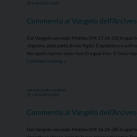
8 AGOSTO 2020
Domenica
9
Commento al Vangelo dell’Arcives
agosto
2020
Dal Vangelo secondo Matteo (Mt 17,14-20) In quel temp
«Signore, abbi pietà di mio figlio! È epilettico e soff
discepoli, ma non sono riusciti a guarirlo». E Gesù r
Commento
Continue reading
»
al
Vangelo
dell’Arcivescovo
VANGELO DEL GIORNO
–
7 AGOSTO 2020
Sabato
8
Commento al Vangelo dell’Arcives
agosto
2020
Dal Vangelo secondo Matteo (Mt 16,24-28) In quel tem
rinneghi se stesso, prenda la sua croce e mi segua. Per