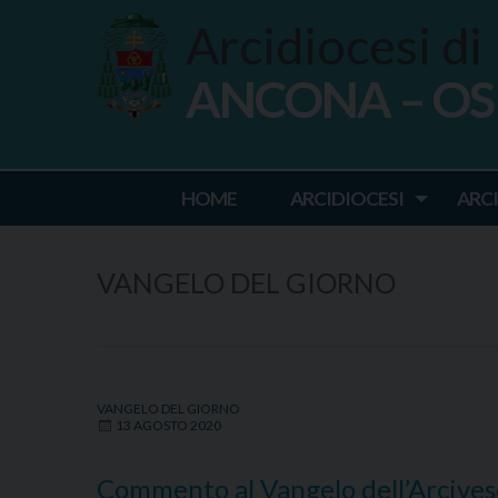
Skip
Arcidiocesi di
to
content
ANCONA – O
Ancona Osim
HOME
ARCIDIOCESI
ARC
VANGELO DEL GIORNO
VANGELO DEL GIORNO
13 AGOSTO 2020
Commento al Vangelo dell’Arcives