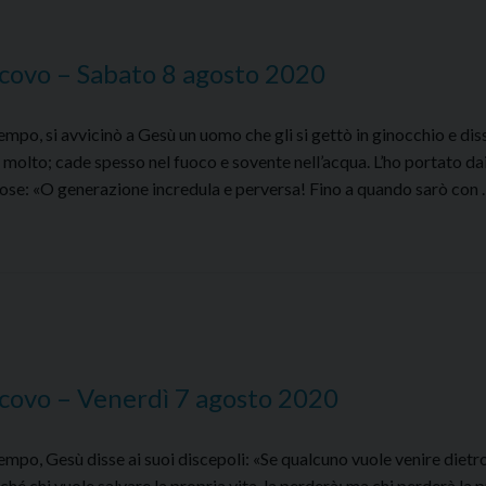
covo – Sabato 8 agosto 2020
o, si avvicinò a Gesù un uomo che gli si gettò in ginocchio e dis
re molto; cade spesso nel fuoco e sovente nell’acqua. L’ho portato dai
ispose: «O generazione incredula e perversa! Fino a quando sarò con
covo – Venerdì 7 agosto 2020
po, Gesù disse ai suoi discepoli: «Se qualcuno vuole venire dietro
ché chi vuole salvare la propria vita, la perderà; ma chi perderà la 