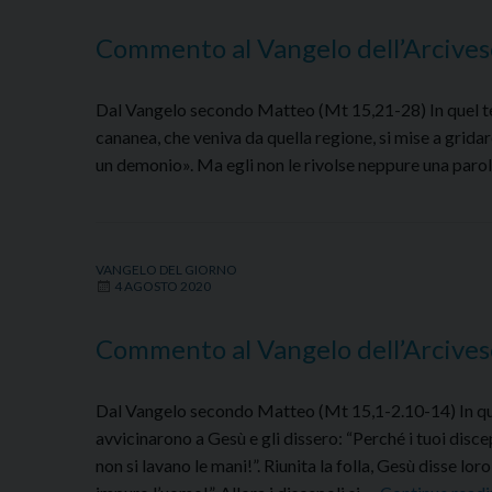
Commento al Vangelo dell’Arcives
Dal Vangelo secondo Matteo (Mt 15,21-28) In quel temp
cananea, che veniva da quella regione, si mise a gridar
un demonio». Ma egli non le rivolse neppure una parola.
VANGELO DEL GIORNO
4 AGOSTO 2020
Commento al Vangelo dell’Arcives
Dal Vangelo secondo Matteo (Mt 15,1-2.10-14) In quel
avvicinarono a Gesù e gli dissero: “Perché i tuoi disc
non si lavano le mani!”. Riunita la folla, Gesù disse 