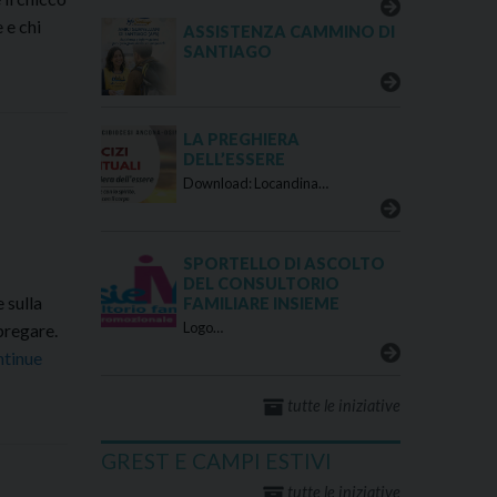
 e chi
ASSISTENZA CAMMINO DI
SANTIAGO
vo
LA PREGHIERA
DELL’ESSERE
Download: Locandina…
SPORTELLO DI ASCOLTO
DEL CONSULTORIO
 sulla
FAMILIARE INSIEME
Logo…
 pregare.
tinue
tutte le iniziative
GREST E CAMPI ESTIVI
tutte le iniziative