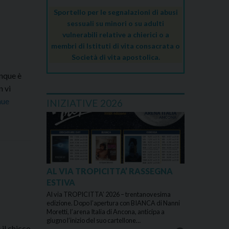
Sportello per le segnalazioni di abusi
sessuali su minori o su adulti
ì
vulnerabili relative a chierici o a
membri di Istituti di vita consacrata o
Società di vita apostolica.
nque è
n vi
nue
INIZIATIVE 2026
AL VIA TROPICITTA’ RASSEGNA
ESTIVA
Al via TROPICITTA’ 2026 – trentanovesima
edizione. Dopo l’apertura con BIANCA di Nanni
Moretti, l’arena Italia di Ancona, anticipa a
giugno l’inizio del suo cartellone…
 il chicco