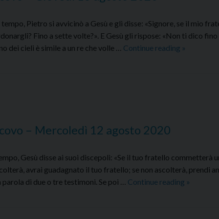
po, Pietro si avvicinò a Gesù e gli disse: «Signore, se il mio frat
argli? Fino a sette volte?». E Gesù gli rispose: «Non ti dico fino 
Commento
no dei cieli è simile a un re che volle …
Continue reading
»
al
Vangelo
dell’Arciv
–
Giovedì
13
covo – Mercoledì 12 agosto 2020
agosto
2020
po, Gesù disse ai suoi discepoli: «Se il tuo fratello commetterà 
 ascolterà, avrai guadagnato il tuo fratello; se non ascolterà, prendi 
Comment
a parola di due o tre testimoni. Se poi …
Continue reading
»
al
Vangelo
dell’Arci