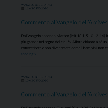
VANGELO DEL GIORNO
11 AGOSTO 2020
Commento al Vangelo dell’Arcive
Dal Vangelo secondo Matteo (Mt 18,1-5.10.12-14) In 
più grande nel regno dei cieli?». Allora chiamò a sé un 
convertirete e non diventerete come i bambini, non ent
Commento
reading
»
al
Vangelo
dell’Arcivescovo
VANGELO DEL GIORNO
–
10 AGOSTO 2020
Martedì
11
Commento al Vangelo dell’Arcives
agosto
2020
Dal Vangelo secondo Giovanni (Gv 12,24-26) In quel temp