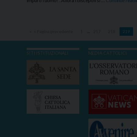
impuro l’uomo!”. Allora i discepoli si …
Continue read
« Pagina precedente
1
...
217
218
219
SITI ISTITUZIONALI
MEDIA CATTOLICI