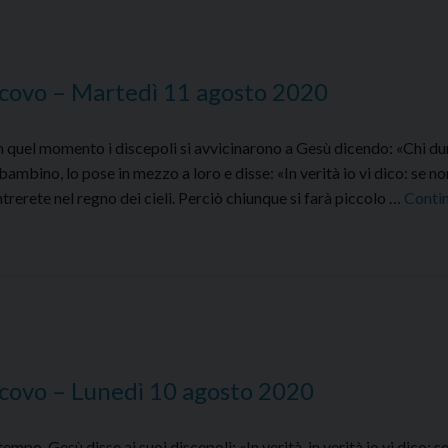
–
Mercoled
12
scovo – Martedì 11 agosto 2020
agosto
2020
quel momento i discepoli si avvicinarono a Gesù dicendo: «Chi du
bambino, lo pose in mezzo a loro e disse: «In verità io vi dico: se no
rerete nel regno dei cieli. Perciò chiunque si farà piccolo …
Conti
covo – Lunedì 10 agosto 2020
o, Gesù disse ai suoi discepoli: «In verità, in verità io vi dico: se