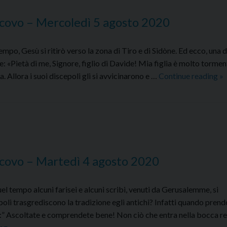
covo – Mercoledì 5 agosto 2020
o, Gesù si ritirò verso la zona di Tiro e di Sidòne. Ed ecco, una 
e: «Pietà di me, Signore, figlio di Davide! Mia figlia è molto torme
C
 Allora i suoi discepoli gli si avvicinarono e …
Continue reading
»
al
Va
de
–
Me
5
covo – Martedì 4 agosto 2020
ag
2
 tempo alcuni farisei e alcuni scribi, venuti da Gerusalemme, si
epoli trasgrediscono la tradizione egli antichi? Infatti quando pren
loro:” Ascoltate e comprendete bene! Non ciò che entra nella bocca r
Commento