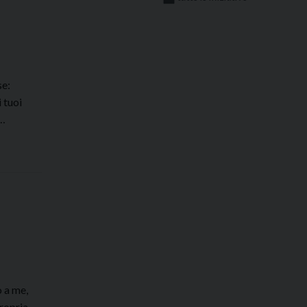
se:
 tuoi
 …
 a me,
propria