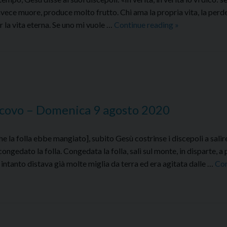
nvece muore, produce molto frutto. Chi ama la propria vita, la perde
Commento
r la vita eterna. Se uno mi vuole …
Continue reading
»
al
Vangelo
dell’Arcivesco
–
Lunedì
10
scovo – Domenica 9 agosto 2020
agosto
2020
a folla ebbe mangiato], subito Gesù costrinse i discepoli a salire
congedato la folla. Congedata la folla, salì sul monte, in disparte, a
a intanto distava già molte miglia da terra ed era agitata dalle …
Con