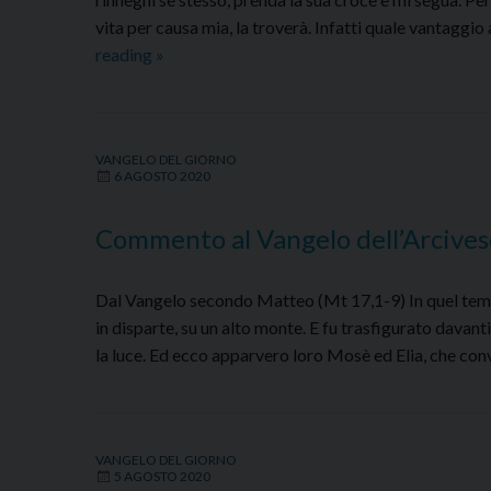
vita per causa mia, la troverà. Infatti quale vantagg
Commento
reading
»
al
Vangelo
dell’Arcivescovo
VANGELO DEL GIORNO
–
6 AGOSTO 2020
Venerdì
7
Commento al Vangelo dell’Arcives
agosto
2020
Dal Vangelo secondo Matteo (Mt 17,1-9) In quel tempo
in disparte, su un alto monte. E fu trasfigurato davanti
la luce. Ed ecco apparvero loro Mosè ed Elia, che con
VANGELO DEL GIORNO
5 AGOSTO 2020