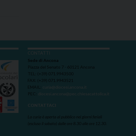
I
CONTATTI
Sede di Ancona
Piazza del Senato 7 - 60121 Ancona
TEL: (+39) 071.9943500
FAX: (+39) 071.9943521
EMAIL:
curia@diocesi.ancona.it
PEC:
diocesi.ancona@pec.chiesacattolica.it
CONTATTACI
La curia è aperta al pubblico nei giorni feriali
(escluso il sabato) dalle ore 8.30 alle ore 12.30.