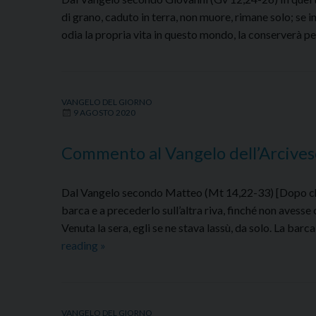
di grano, caduto in terra, non muore, rimane solo; se i
odia la propria vita in questo mondo, la conserverà pe
VANGELO DEL GIORNO
9 AGOSTO 2020
Commento al Vangelo dell’Arcive
Dal Vangelo secondo Matteo (Mt 14,22-33) [Dopo che l
barca e a precederlo sull’altra riva, finché non avesse 
Venuta la sera, egli se ne stava lassù, da solo. La barc
Commento
reading
»
al
Vangelo
dell’Arcivescovo
VANGELO DEL GIORNO
–