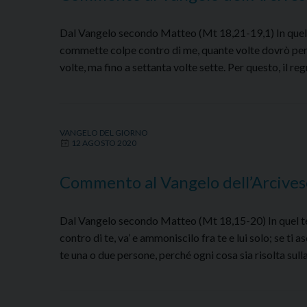
Dal Vangelo secondo Matteo (Mt 18,21-19,1) In quel tem
commette colpe contro di me, quante volte dovrò perdon
volte, ma fino a settanta volte sette. Per questo, il reg
VANGELO DEL GIORNO
12 AGOSTO 2020
Commento al Vangelo dell’Arcives
Dal Vangelo secondo Matteo (Mt 18,15-20) In quel tem
contro di te, va’ e ammoniscilo fra te e lui solo; se ti
te una o due persone, perché ogni cosa sia risolta sull