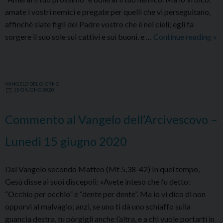
amate i vostri nemici e pregate per quelli che vi perseguitano,
affinché siate figli del Padre vostro che è nei cieli; egli fa
Co
sorgere il suo sole sui cattivi e sui buoni, e …
Continue reading
»
al
Va
de
VANGELO DEL GIORNO
–
15 GIUGNO 2020
Ma
16
Commento al Vangelo dell’Arcivescovo –
gi
20
Lunedì 15 giugno 2020
Dal Vangelo secondo Matteo (Mt 5,38-42) In quel tempo,
Gesù disse ai suoi discepoli: «Avete inteso che fu detto:
“Occhio per occhio” e “dente per dente”. Ma io vi dico di non
opporvi al malvagio; anzi, se uno ti dà uno schiaffo sulla
guancia destra, tu pòrgigli anche l’altra, e a chi vuole portarti in