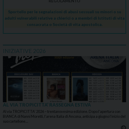
REGOLAMENTO
Sportello per le segnalazioni di abusi sessuali su minori o su
adulti vulnerabili relative a chierici o a membri di Istituti di vita
consacrata o Società di vita apostolica.
INIZIATIVE 2026
AL VIA TROPICITTA’ RASSEGNA ESTIVA
Al via TROPICITTA’ 2026 – trentanovesima edizione. Dopo l’apertura con
BIANCA di Nanni Moretti, l’arena Italia di Ancona, anticipa a giugno l’inizio del
suo cartellone…