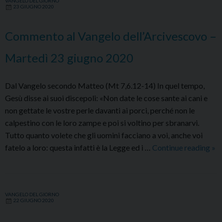
VANGELO DEL GIORNO
–
23 GIUGNO 2020
Mercoledì
24
Commento al Vangelo dell’Arcivescovo –
giugno
2020
Martedì 23 giugno 2020
Dal Vangelo secondo Matteo (Mt 7,6.12-14) In quel tempo,
Gesù disse ai suoi discepoli: «Non date le cose sante ai cani e
non gettate le vostre perle davanti ai porci, perché non le
calpestino con le loro zampe e poi si voltino per sbranarvi.
Tutto quanto volete che gli uomini facciano a voi, anche voi
Co
fatelo a loro: questa infatti è la Legge ed i …
Continue reading
»
al
Va
del
VANGELO DEL GIORNO
–
22 GIUGNO 2020
Ma
23