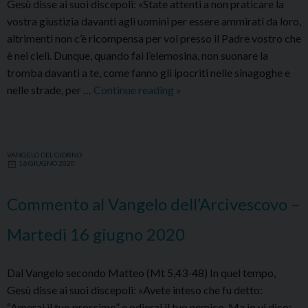
Gesù disse ai suoi discepoli: «State attenti a non praticare la
vostra giustizia davanti agli uomini per essere ammirati da loro,
altrimenti non c’è ricompensa per voi presso il Padre vostro che
è nei cieli. Dunque, quando fai l’elemosina, non suonare la
tromba davanti a te, come fanno gli ipocriti nelle sinagoghe e
Commento
nelle strade, per …
Continue reading
»
al
Vangelo
dell’Arcivescovo
VANGELO DEL GIORNO
–
16 GIUGNO 2020
Mercoledì
17
Commento al Vangelo dell’Arcivescovo –
giugno
2020
Martedì 16 giugno 2020
Dal Vangelo secondo Matteo (Mt 5,43-48) In quel tempo,
Gesù disse ai suoi discepoli: «Avete inteso che fu detto:
“Amerai il tuo prossimo” e odierai il tuo nemico. Ma io vi dico: