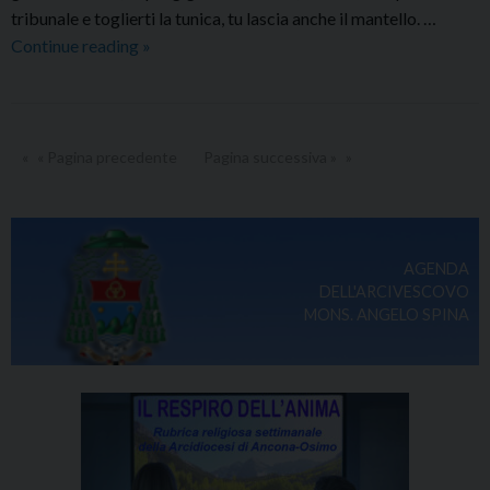
tribunale e toglierti la tunica, tu lascia anche il mantello. …
Commento
Continue reading
»
al
Vangelo
dell’Arcivescovo
–
« Pagina precedente
Pagina successiva »
Lunedì
15
giugno
2020
AGENDA
DELL'ARCIVESCOVO
MONS. ANGELO SPINA