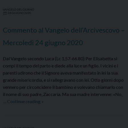
VANGELO DEL GIORNO
24 GIUGNO 2020
Commento al Vangelo dell’Arcivescovo –
Mercoledì 24 giugno 2020
Dal Vangelo secondo Luca (Lc 1,57-66.80) Per Elisabetta si
compì il tempo del parto e diede alla luce un figlio. I vicini e i
parenti udirono che il Signore aveva manifestato in lei la sua
grande misericordia, e si rallegravano con lei. Otto giorni dopo
vennero per circoncidere il bambino e volevano chiamarlo con
il nome di suo padre, Zaccarìa. Ma sua madre intervenne: «No,
Commento
…
Continue reading
»
al
Vangelo
dell’Arcivescovo