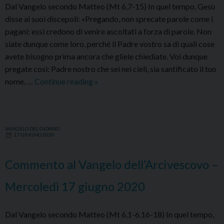
Dal Vangelo secondo Matteo (Mt 6,7-15) In quel tempo, Gesù
disse ai suoi discepoli: «Pregando, non sprecate parole come i
pagani: essi credono di venire ascoltati a forza di parole. Non
siate dunque come loro, perché il Padre vostro sa di quali cose
avete bisogno prima ancora che gliele chiediate. Voi dunque
pregate così: Padre nostro che sei nei cieli, sia santificato il tuo
Commento
nome, …
Continue reading
»
al
Vangelo
dell’Arcivescovo
VANGELO DEL GIORNO
–
17 GIUGNO 2020
Giovedì
18
Commento al Vangelo dell’Arcivescovo –
giugno
2020
Mercoledì 17 giugno 2020
Dal Vangelo secondo Matteo (Mt 6,1-6.16-18) In quel tempo,