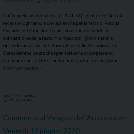
Dal Vangelo secondo Luca (Lc 2,41-51) I genitori di Gesù si
recavano ogni anno a Gerusalemme per la festa di Pasqua.
Quando egli ebbe dodici anni, vi salirono secondo la
consuetudine della festa. Ma, trascorsi i giorni, mentre
riprendevano la via del ritorno, il fanciullo Gesù rimase a
Gerusalemme, senza che i genitori se ne accorgessero.
Credendo che egli fosse nella comitiva, fecero una giornata …
Commento
Continue reading
»
al
Vangelo
dell’Arcivescovo
VANGELO DEL GIORNO
–
19 GIUGNO 2020
Sabato
20
Commento al Vangelo dell’Arcivescovo –
giugno
2020
Venerdì 19 giugno 2020