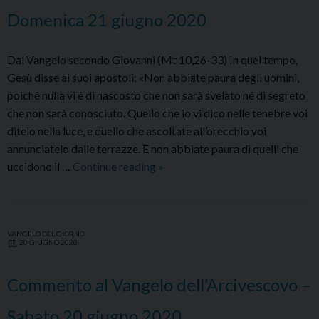
2020
Domenica 21 giugno 2020
Dal Vangelo secondo Giovanni (Mt 10,26-33) In quel tempo,
Gesù disse ai suoi apostoli: «Non abbiate paura degli uomini,
poiché nulla vi è di nascosto che non sarà svelato né di segreto
che non sarà conosciuto. Quello che io vi dico nelle tenebre voi
ditelo nella luce, e quello che ascoltate all’orecchio voi
annunciatelo dalle terrazze. E non abbiate paura di quelli che
Commento
uccidono il …
Continue reading
»
al
Vangelo
dell’Arcivescovo
VANGELO DEL GIORNO
–
20 GIUGNO 2020
Domenica
21
Commento al Vangelo dell’Arcivescovo –
giugno
2020
Sabato 20 giugno 2020