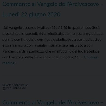
Commento al Vangelo dell’Arcivescovo –
gi
20
Lunedì 22 giugno 2020
Dal Vangelo secondo Matteo (Mt 7,1-5) In quel tempo, Gesù
disse ai suoi discepoli: «Non giudicate, per non essere giudicati;
perché con il giudizio con il quale giudicate sarete giudicati voi
e con la misura con la quale misurate sarà misurato a voi.
Perché guardi la pagliuzza che è nell’occhio del tuo fratello, e
non ti accorgi della trave che è nel tuo occhio? O …
Continue
Commento
reading
»
al
Vangelo
dell’Arcivescovo
VANGELO DEL GIORNO
–
21 GIUGNO 2020
Lunedì
22
Commento al Vangelo dell’Arcivescovo –
giugno