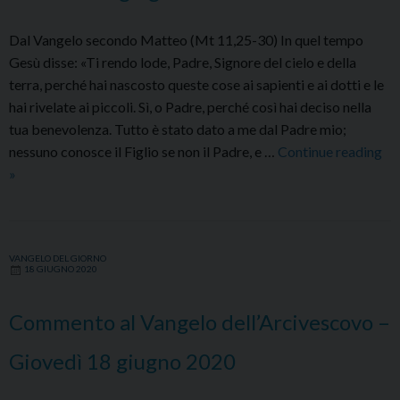
Dal Vangelo secondo Matteo (Mt 11,25-30) In quel tempo
Gesù disse: «Ti rendo lode, Padre, Signore del cielo e della
terra, perché hai nascosto queste cose ai sapienti e ai dotti e le
hai rivelate ai piccoli. Sì, o Padre, perché così hai deciso nella
tua benevolenza. Tutto è stato dato a me dal Padre mio;
nessuno conosce il Figlio se non il Padre, e …
Continue reading
Commento
»
al
Vangelo
dell’Arcivescovo
VANGELO DEL GIORNO
–
18 GIUGNO 2020
Venerdì
19
Commento al Vangelo dell’Arcivescovo –
giugno
2020
Giovedì 18 giugno 2020