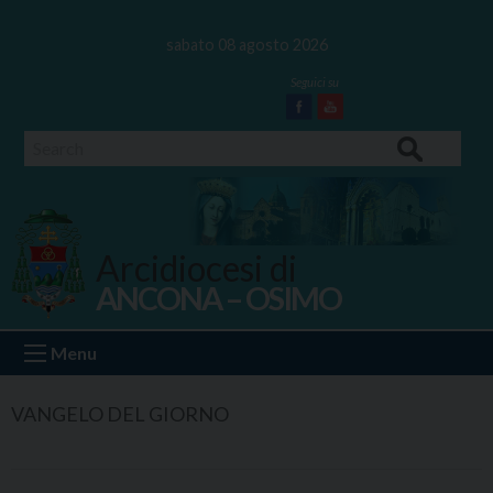
Skip
to
sabato 08 agosto 2026
content
Facebook
Youtube
Search
Arcidiocesi di
ANCONA – OSIMO
Ancona Osimo
Menu
VANGELO DEL GIORNO