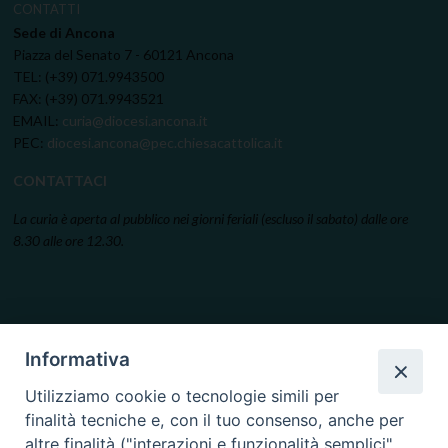
CONTATTI
Sede di Ancona
Piazza del Senato 7 - 60121 Ancona
TEL: (+39) 071.9943500
FAX: (+39) 071.9943521
EMAIL:
curia@diocesi.ancona.it
PEC:
diocesi.ancona@pec.chiesacattolica.it
CONTATTACI
La curia è aperta al pubblico nei giorni feriali (escluso il sabato) dalle ore
8.30 alle ore 12.30.
Informativa
Utilizziamo cookie o tecnologie simili per
finalità tecniche e, con il tuo consenso, anche per
altre finalità ("interazioni e funzionalità semplici",