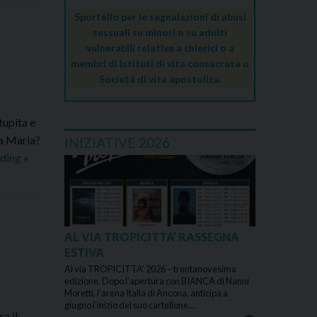
Sportello per le segnalazioni di abusi
sessuali su minori o su adulti
vulnerabili relative a chierici o a
membri di Istituti di vita consacrata o
Società di vita apostolica.
tupita e
ma Maria?
INIZIATIVE 2026
Commento
ading
»
al
Vangelo
dell’Arcivescovo
–
AL VIA TROPICITTA’ RASSEGNA
Venerdì
ESTIVA
1
Al via TROPICITTA’ 2026 – trentanovesima
maggio
edizione. Dopo l’apertura con BIANCA di Nanni
Moretti, l’arena Italia di Ancona, anticipa a
2020
giugno l’inizio del suo cartellone…
a il