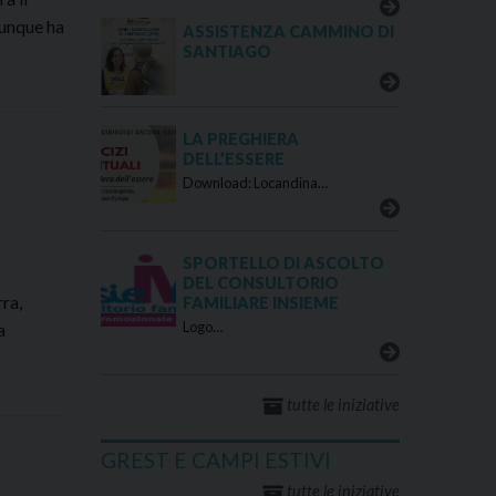
hiunque ha
ASSISTENZA CAMMINO DI
ommento
SANTIAGO
ngelo
ll’Arcivescovo
LA PREGHIERA
DELL’ESSERE
Download: Locandina…
ovedì
rile
SPORTELLO DI ASCOLTO
20
DEL CONSULTORIO
ra,
FAMILIARE INSIEME
Logo…
a
mento
tutte le iniziative
elo
’Arcivescovo
GREST E CAMPI ESTIVI
tutte le iniziative
oledì