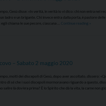
, Gesù disse: «In verità, in verità io vi dico: chi non entra nel re
è un ladro e un brigante. Chi invece entra dalla porta, è pastore dell
Comment
e: egli chiama le sue pecore, ciascuna …
Continue reading
»
al
Vangelo
dell’Arciv
–
Domenica
3
scovo – Sabato 2 maggio 2020
maggio
2020
mpo, molti dei discepoli di Gesù, dopo aver ascoltato, dissero: «Q
ntro di sé che i suoi discepoli mormoravano riguardo a questo, diss
 salire là dov’era prima? È lo Spirito che dà la vita, la carne non gi