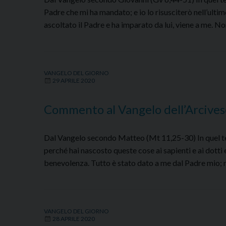
Padre che mi ha mandato; e io lo risusciterò nell’ultimo
ascoltato il Padre e ha imparato da lui, viene a me. N
VANGELO DEL GIORNO
29 APRILE 2020
Commento al Vangelo dell’Arcives
Dal Vangelo secondo Matteo (Mt 11,25-30) In quel temp
perché hai nascosto queste cose ai sapienti e ai dotti e 
benevolenza. Tutto è stato dato a me dal Padre mio; n
VANGELO DEL GIORNO
28 APRILE 2020