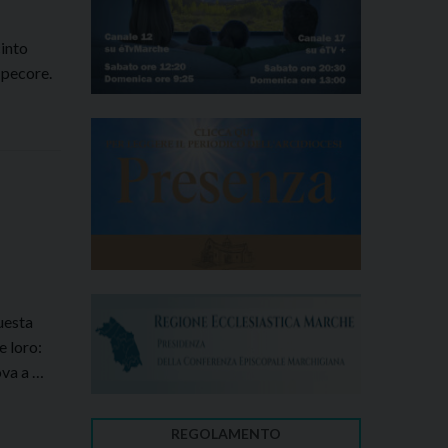
cinto
e pecore.
o
escovo
uesta
e loro:
ova a …
REGOLAMENTO