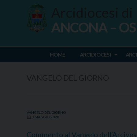
Skip
Arcidiocesi di
to
content
ANCONA – O
Ancona Osim
HOME
ARCIDIOCESI
ARC
VANGELO DEL GIORNO
VANGELO DEL GIORNO
3 MAGGIO 2020
Commento al Vangelo dell’Arcive