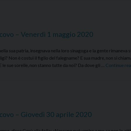
scovo – Venerdì 1 maggio 2020
a sua patria, insegnava nella loro sinagoga e la gente rimaneva s
igi? Non è costui il figlio del falegname? E sua madre, non si chia
 le sue sorelle, non stanno tutte da noi? Da dove gli …
Continue re
covo – Giovedì 30 aprile 2020
o, disse Gesù alla folla: «Nessuno può venire a me, se non lo attir