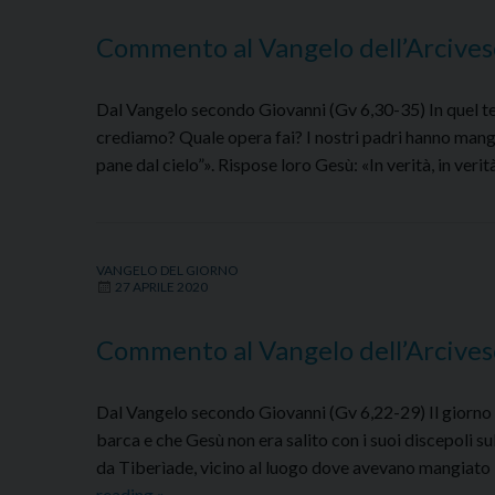
Commento al Vangelo dell’Arcives
Dal Vangelo secondo Giovanni (Gv 6,30-35) In quel te
crediamo? Quale opera fai? I nostri padri hanno mang
pane dal cielo”». Rispose loro Gesù: «In verità, in veri
VANGELO DEL GIORNO
27 APRILE 2020
Commento al Vangelo dell’Arcives
Dal Vangelo secondo Giovanni (Gv 6,22-29) Il giorno do
barca e che Gesù non era salito con i suoi discepoli sul
da Tiberìade, vicino al luogo dove avevano mangiato 
Commento
reading
»