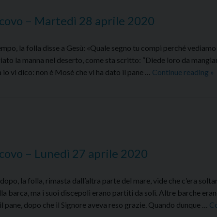
29
covo – Martedì 28 aprile 2020
april
202
mpo, la folla disse a Gesù: «Quale segno tu compi perché vediamo 
iato la manna nel deserto, come sta scritto: “Diede loro da mangia
C
tà io vi dico: non è Mosè che vi ha dato il pane …
Continue reading
»
al
V
de
–
M
2
covo – Lunedì 27 aprile 2020
ap
2
po, la folla, rimasta dall’altra parte del mare, vide che c’era solta
la barca, ma i suoi discepoli erano partiti da soli. Altre barche era
il pane, dopo che il Signore aveva reso grazie. Quando dunque …
Co