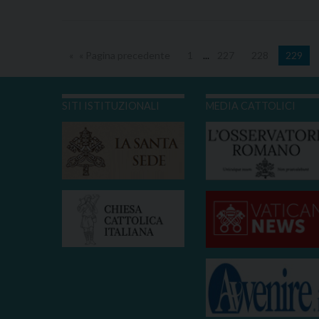
« Pagina precedente
1
...
227
228
229
SITI ISTITUZIONALI
MEDIA CATTOLICI