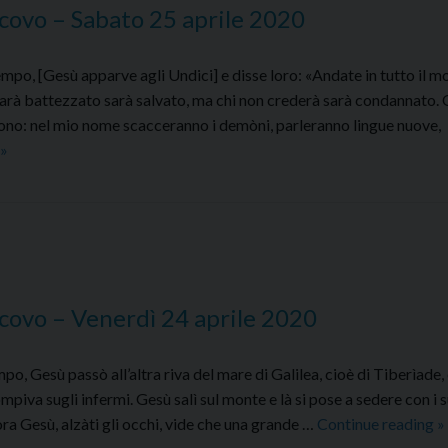
covo – Sabato 25 aprile 2020
o, [Gesù apparve agli Undici] e disse loro: «Andate in tutto il m
sarà battezzato sarà salvato, ma chi non crederà sarà condannato. 
ono: nel mio nome scacceranno i demòni, parleranno lingue nuove,
Commento
»
al
Vangelo
dell’Arcivescovo
–
Sabato
25
covo – Venerdì 24 aprile 2020
aprile
2020
, Gesù passò all’altra riva del mare di Galilea, cioè di Tiberìade, 
piva sugli infermi. Gesù salì sul monte e là si pose a sedere con i 
C
lora Gesù, alzàti gli occhi, vide che una grande …
Continue reading
»
al