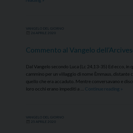
al
Vangelo
dell’Arcivescovo
VANGELO DEL GIORNO
–
26 APRILE 2020
Lunedì
27
Commento al Vangelo dell’Arcive
aprile
2020
Dal Vangelo secondo Luca (Lc 24,13-35) Ed ecco, in que
cammino per un villaggio di nome Èmmaus, distante ci
quello che era accaduto. Mentre conversavano e discu
Comm
loro occhi erano impediti a …
Continue reading
»
al
Vange
dell’A
VANGELO DEL GIORNO
–
25 APRILE 2020
Dome
26