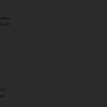
ondo e
Questi
e lo
suoi
ommento