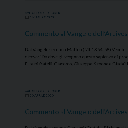
dell’Arcivescovo
VANGELO DEL GIORNO
–
1 MAGGIO 2020
Sabato
2
Commento al Vangelo dell’Arcive
maggio
2020
Dal Vangelo secondo Matteo (Mt 13,54-58) Venuto nell
diceva: “Da dove gli vengono questa sapienza e i prod
E i suoi fratelli, Giacomo, Giuseppe, Simone e Giuda? E
VANGELO DEL GIORNO
30 APRILE 2020
Commento al Vangelo dell’Arcives
Dal Vangelo secondo Giovanni (Gv 6,44-51) In quel temp