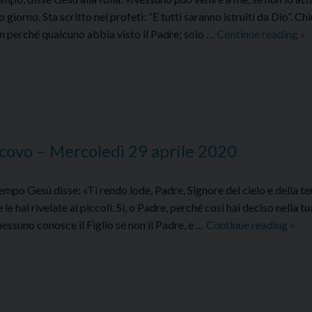
 giorno. Sta scritto nei profeti: “E tutti saranno istruiti da Dio”. C
C
on perché qualcuno abbia visto il Padre; solo …
Continue reading
»
al
Va
de
–
Gi
30
covo – Mercoledì 29 aprile 2020
ap
20
o Gesù disse: «Ti rendo lode, Padre, Signore del cielo e della ter
le hai rivelate ai piccoli. Sì, o Padre, perché così hai deciso nella tu
Com
essuno conosce il Figlio se non il Padre, e …
Continue reading
»
al
Vang
dell
–
Merc