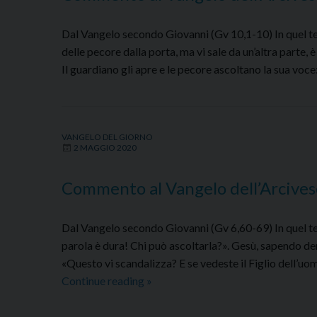
Dal Vangelo secondo Giovanni (Gv 10,1-10) In quel tempo
delle pecore dalla porta, ma vi sale da un’altra parte, 
Il guardiano gli apre e le pecore ascoltano la sua voc
VANGELO DEL GIORNO
2 MAGGIO 2020
Commento al Vangelo dell’Arcive
Dal Vangelo secondo Giovanni (Gv 6,60-69) In quel te
parola è dura! Chi può ascoltarla?». Gesù, sapendo de
«Questo vi scandalizza? E se vedeste il Figlio dell’uomo
Commento
Continue reading
»
al
Vangelo