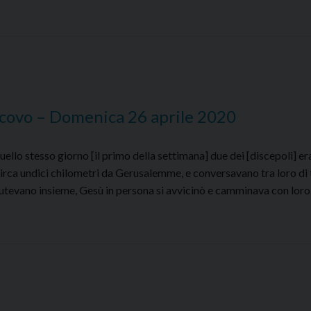
scovo – Domenica 26 aprile 2020
llo stesso giorno [il primo della settimana] due dei [discepoli] er
rca undici chilometri da Gerusalemme, e conversavano tra loro di 
tevano insieme, Gesù in persona si avvicinò e camminava con loro
ento
lo
rcivescovo
nica