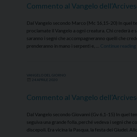
Commento al Vangelo dell’Arcives
aprile
2020
Dal Vangelo secondo Marco (Mc 16,15-20) In quel temp
proclamate il Vangelo a ogni creatura. Chi crederà e 
saranno i segni che accompagneranno quelli che cred
prenderanno in mano i serpenti e, …
Continue reading
VANGELO DEL GIORNO
24 APRILE 2020
Commento al Vangelo dell’Arcives
Dal Vangelo secondo Giovanni (Gv 6,1-15) In quel tempo
seguiva una grande folla, perché vedeva i segni che com
discepoli. Era vicina la Pasqua, la festa dei Giudei. Al