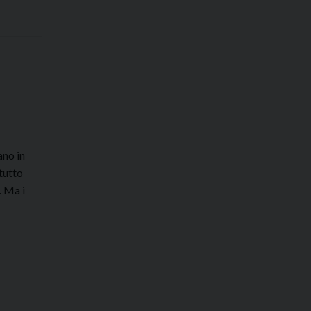
ano in
tutto
. Ma i