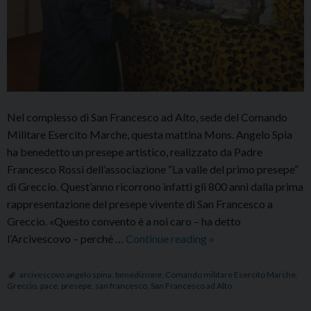
Nel complesso di San Francesco ad Alto, sede del Comando
Militare Esercito Marche, questa mattina Mons. Angelo Spia
ha benedetto un presepe artistico, realizzato da Padre
Francesco Rossi dell’associazione “La valle del primo presepe”
di Greccio. Quest’anno ricorrono infatti gli 800 anni dalla prima
rappresentazione del presepe vivente di San Francesco a
Greccio. «Questo convento è a noi caro – ha detto
Benedetto
l’Arcivescovo – perché …
Continue reading
»
il
presepe
arcivescovo angelo spina
,
benedizione
,
Comando militare Esercito Marche
,
Greccio
,
pace
,
presepe
,
san francesco
,
San Francesco ad Alto
allestito
presso