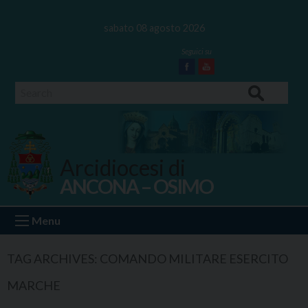
Skip
to
sabato 08 agosto 2026
content
Facebook
Youtube
Search
Arcidiocesi di
ANCONA – OSIMO
Ancona Osimo
Menu
TAG ARCHIVES:
COMANDO MILITARE ESERCITO
MARCHE