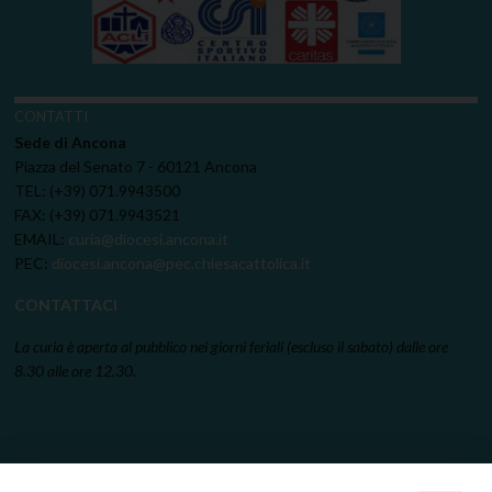
CONTATTI
Sede di Ancona
Piazza del Senato 7 - 60121 Ancona
TEL: (+39) 071.9943500
FAX: (+39) 071.9943521
EMAIL:
curia@diocesi.ancona.it
PEC:
diocesi.ancona@pec.chiesacattolica.it
CONTATTACI
La curia è aperta al pubblico nei giorni feriali (escluso il sabato) dalle ore
8.30 alle ore 12.30.