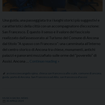
Una guida, una passeggiata tra i luoghi storici più suggestivi e
caratteristici della città con un accompagnatore d’eccezione:
San Francesco. È questo il senso e il valore del fascicolo
realizzato dall’assessorato al Turismo del Comune di Ancona
dal titolo “A spasso con Francesco”: una camminata all’interno
del centro storico di Ancona tra chiese, monumenti, antichi
palazzi e panorami mozzafiato sulle orme del “poverello” di
Presentata
Assisi. Ancona …
Continue reading
»
la
guida
arcivescovo angelo spina
,
chiesa san francesco alle scale
,
comune di ancona
,
guida
,
porto di Ancona
,
San Francesco ad Alto
,
san francesco d'assisi
“A
spasso
con
Francesco”
MUSICA SACRA
,
NEWS
30 APRILE 2024