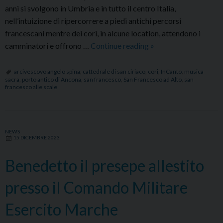
anni si svolgono in Umbria e in tutto il centro Italia,
nell’intuizione di ripercorrere a piedi antichi percorsi
francescani mentre dei cori, in alcune location, attendono i
Il
camminatori e offrono …
Continue reading
»
5
maggio
arcivescovo angelo spina
,
cattedrale di san ciriaco
,
cori
,
InCanto
,
musica
sacra
,
porto antico di Ancona
,
san francesco
,
San Francesco ad Alto
,
san
arriva
francesco alle scale
ad
Ancona
“InCanto
sulle
NEWS
15 DICEMBRE 2023
vie
di
Benedetto il presepe allestito
Francesco”
presso il Comando Militare
Esercito Marche