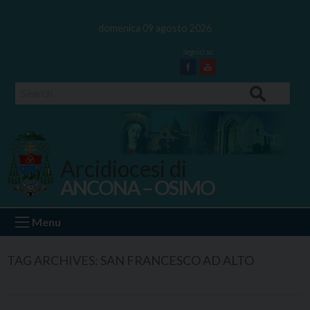
Skip
to
domenica 09 agosto 2026
content
Facebook
Youtube
Search
Arcidiocesi di
ANCONA – OSIMO
Ancona Osimo
Menu
TAG ARCHIVES:
SAN FRANCESCO AD ALTO