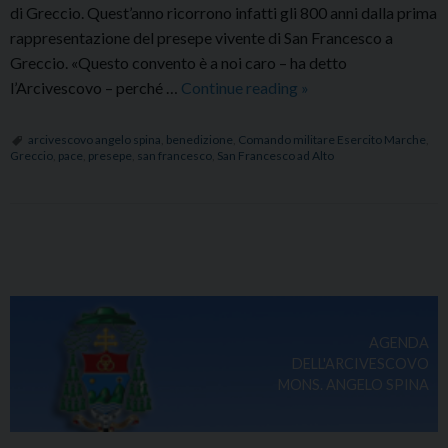
di Greccio. Quest’anno ricorrono infatti gli 800 anni dalla prima
rappresentazione del presepe vivente di San Francesco a
Greccio. «Questo convento è a noi caro – ha detto
Benedetto
l’Arcivescovo – perché …
Continue reading
»
il
presepe
arcivescovo angelo spina
,
benedizione
,
Comando militare Esercito Marche
,
Greccio
,
pace
,
presepe
,
san francesco
,
San Francesco ad Alto
allestito
presso
il
Comando
P
Militare
o
Esercito
s
Marche
t
AGENDA
N
DELL'ARCIVESCOVO
a
MONS. ANGELO SPINA
v
i