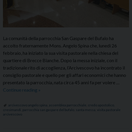
La comunità della parrocchia San Gaspare del Bufalo ha
accolto fraternamente Mons. Angelo Spina che, lunedì 26
febbraio, ha iniziato la sua visita pastorale nella chiesa del
quartiere di Brecce Bianche. Dopo la messa iniziale, con il
tradizionale rito di accoglienza, l’Arcivescovo ha incontrato il
consiglio pastorale e quello per gli affari economici che hanno
presentato la parrocchia, nata circa 45 anni fa per volere …
Iniziata
Continue reading
»
la
visita
arcivescovo angelo spina
,
assemblea parrocchiale
,
credo apostolico
,
cresimandi
,
parrocchia san gaspare del bufalo
,
santa messa
,
visita pastorale
pastorale
arcivescovo
nella
parrocchia