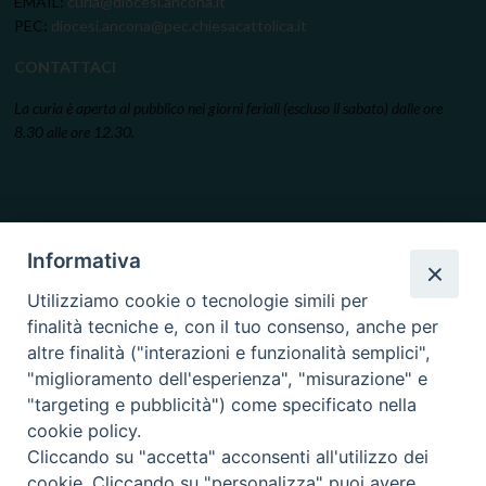
EMAIL:
curia@diocesi.ancona.it
PEC:
diocesi.ancona@pec.chiesacattolica.it
CONTATTACI
La curia è aperta al pubblico nei giorni feriali (escluso il sabato) dalle ore
8.30 alle ore 12.30.
Informativa
Utilizziamo cookie o tecnologie simili per
finalità tecniche e, con il tuo consenso, anche per
altre finalità ("interazioni e funzionalità semplici",
"miglioramento dell'esperienza", "misurazione" e
"targeting e pubblicità") come specificato nella
cookie policy.
Cliccando su "accetta" acconsenti all'utilizzo dei
cookie. Cliccando su "personalizza" puoi avere