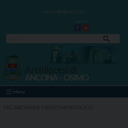
Skip
to
sabato 08 agosto 2026
content
Facebook
Youtube
Search
Arcidiocesi di
ANCONA – OSIMO
Ancona Osimo
Menu
TAG ARCHIVES:
CREDO APOSTOLICO