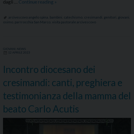
Visita
dagli …
Continue reading
»
pastorale
nella
arcivescovo angelo spina
,
bambini
,
catechismo
,
cresimandi
,
genitori
,
giovani
,
osimo
,
parrrocchia San Marco
,
visita pastorale arcivescovo
parrocchia
S.
Marco:
incontro
GIOVANI
,
NEWS
12 APRILE 2023
con
i
Incontro diocesano dei
ragazzi
del
cresimandi: canti, preghiera e
dopo
cresima
testimonianza della mamma del
e
beato Carlo Acutis
i
cresimandi