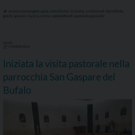
dei
cresimandi
arcivescovo angelo spina
,
catechismo
,
Cresima
,
cresimandi
,
Dario Reda
,
giochi
,
giovani
,
musica
,
osimo
,
palabaldinelli
,
pastorale giovanile
al
Palabaldinelli
di
Osimo:
NEWS
1 MARZO 2024
giochi,
testimonianze
Iniziata la visita pastorale nella
e
musica
parrocchia San Gaspare del
Bufalo