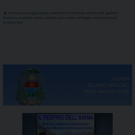
pastorale
nella
arcivescovo angelo spina
,
catechismo
,
Cresima
,
cresimandi
,
genitori
,
incontro
,
madrine
,
osimo
,
padrini
,
parrocchia san biagio
,
visita pastorale
parrocchia
arcivescovo
San
Biagio:
incontro
con
P
cresimandi,
o
genitori,
s
padrini
t
AGENDA
e
N
DELL'ARCIVESCOVO
madrine
a
MONS. ANGELO SPINA
v
i
g
a
t