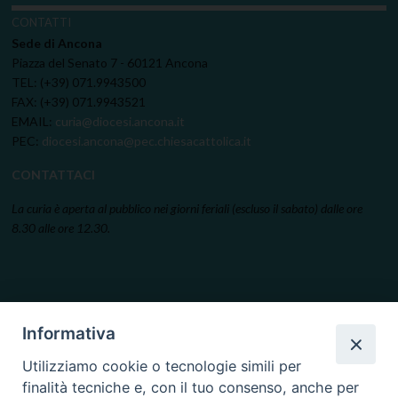
CONTATTI
Sede di Ancona
Piazza del Senato 7 - 60121 Ancona
TEL: (+39) 071.9943500
FAX: (+39) 071.9943521
EMAIL:
curia@diocesi.ancona.it
PEC:
diocesi.ancona@pec.chiesacattolica.it
CONTATTACI
La curia è aperta al pubblico nei giorni feriali (escluso il sabato) dalle ore
8.30 alle ore 12.30.
Informativa
Utilizziamo cookie o tecnologie simili per
finalità tecniche e, con il tuo consenso, anche per