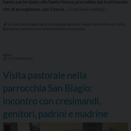
hanno partecipato alla Santa Messa, preceduta dal tradizionale
Iniziata
rito di accoglienza, con il bacio …
Continue reading
»
la
visita
arcivescovo angelo spina
,
cresimandi
,
genitori
,
osimo
,
parrocchia san Carlo
Borromeo
,
santa messa
,
visita pastorale arcivescovo
pastorale
dell’Arcives
nella
parrocchia
NEWS
17 OTTOBRE 2022
San
Carlo
Visita pastorale nella
Borromeo
di
parrocchia San Biagio:
Osimo
incontro con cresimandi,
genitori, padrini e madrine