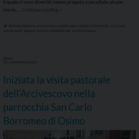
il quale si sono divertiti, hanno pregato e ascoltato alcune
Incontro
storie, …
Continue reading
»
diocesano
dei
Antonia Salzano
,
arcivescovo angelo spina
,
beato Carlo Acutis
,
Cresima
,
cresimandi
,
giovani
,
osimo
,
palabaldinelli
,
testimonianza
cresimandi:
canti,
preghiera
e
NEWS
1 NOVEMBRE 2022
testimonianza
della
Iniziata la visita pastorale
mamma
del
dell’Arcivescovo nella
beato
Carlo
parrocchia San Carlo
Acutis
Borromeo di Osimo