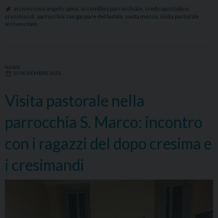
visita
arcivescovo angelo spina
,
assemblea parrocchiale
,
credo apostolico
,
cresimandi
,
parrocchia san gaspare del bufalo
,
santa messa
,
visita pastorale
pastorale
arcivescovo
nella
parrocchia
San
Gaspare
NEWS
25 NOVEMBRE 2023
del
Bufalo
Visita pastorale nella
parrocchia S. Marco: incontro
con i ragazzi del dopo cresima e
i cresimandi