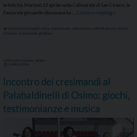
la felicità. Martedì 22 aprile nella Cattedrale di San Ciriaco, la
Giubileo
Pastorale giovanile diocesana ha …
Continue reading
»
dei
cresimandi
arcivescovo angelo spina
,
Carlo Acutis
,
catechismo
,
cattedrale san ciriaco
,
Cresima
,
cresimandi
,
giubileo
CATECHESI
,
GIOVANI
,
NEWS
3 APRILE 2024
Incontro dei cresimandi al
Palabaldinelli di Osimo: giochi,
testimonianze e musica