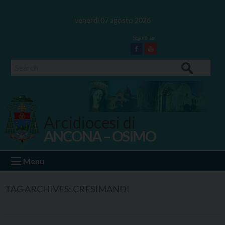
Skip
to
venerdì 07 agosto 2026
content
Facebook
Youtube
Search
Arcidiocesi di
ANCONA – OSIMO
Ancona Osimo
Menu
TAG ARCHIVES:
CRESIMANDI