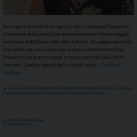
Per seguire le orme di un ragazzo che si chiamava Francesco, i
cresimandi delle parrocchie di Ancona hanno fatto un viaggio
nel tempo di 800 anni, nella città di Assisi. Un viaggio non fatto
con i piedi, ma con il cuore, per scoprire che la storia di San
Francesco parla ancora oggi, in modo concreto, alla vita di
ciascuno. Quattro aspetti della vita del santo …
Continue
Cresimandi
reading
»
di
Ancona
ancona
,
arcivescovo angelo spina
,
catechisti
,
cattedrale san ciriaco
,
Cresima
,
cresimandi
,
croce di Cristo
,
san ciriaco
,
san francesco d'assisi
alla
scuola
di
San
CATECHESI
,
GIOVANI
,
NEWS
23 APRILE 2025
Francesco