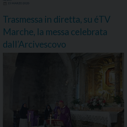
dall’Arcivescovo
15 MARZO 2020
in
diretta
Trasmessa in diretta, su éTV
su
Marche, la messa celebrata
èTV
Marche
dall’Arcivescovo