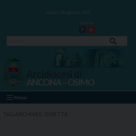
Skip
to
sabato 08 agosto 2026
content
Facebook
Youtube
Search
Arcidiocesi di
ANCONA – OSIMO
Ancona Osimo
Menu
TAG ARCHIVES:
DIRETTA