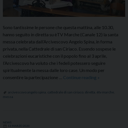
Sono tantissime le persone che questa mattina, alle 10.30,
hanno seguito in diretta su èTV Marche (Canale 12) la santa
messa celebrata dall’Arcivescovo Angelo Spina, in forma
privata, nella Cattedrale di san Ciriaco. Essendo sospese le
celebrazioni eucaristiche con il popolo fino al 3 aprile,
l’Arcivescovo ha voluto che i fedeli potessero seguire
spiritualmente la messa dalle loro case. Un modo per
Trasmessa
consentire la partecipazione …
Continue reading
»
in
diretta,
arcivescovo angelo spina
,
cattedrale di san ciriaco
,
diretta
,
ètv marche
,
messa
su
éTV
Marche,
la
NEWS
13 MARZO 2020
messa