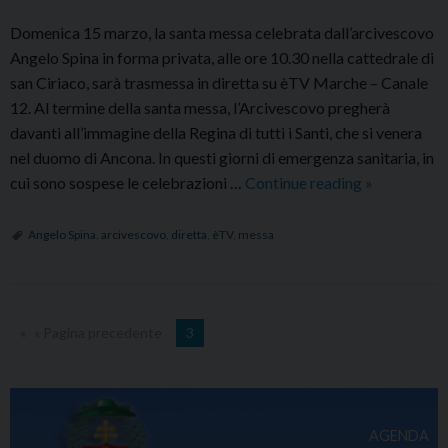
Domenica 15 marzo, la santa messa celebrata dall’arcivescovo
Angelo Spina in forma privata, alle ore 10.30 nella cattedrale di
san Ciriaco, sarà trasmessa in diretta su èTV Marche – Canale
12. Al termine della santa messa, l’Arcivescovo pregherà
davanti all’immagine della Regina di tutti i Santi, che si venera
nel duomo di Ancona. In questi giorni di emergenza sanitaria, in
Santa
cui sono sospese le celebrazioni …
Continue reading
»
Messa
celebrata
Angelo Spina
,
arcivescovo
,
diretta
,
èTV
,
messa
dall’Arcive
in
diretta
su
« Pagina precedente
3
èTV
Marche
AGENDA