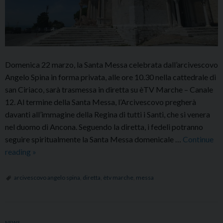
Domenica 22 marzo, la Santa Messa celebrata dall’arcivescovo
Angelo Spina in forma privata, alle ore 10.30 nella cattedrale di
san Ciriaco, sarà trasmessa in diretta su èTV Marche – Canale
12. Al termine della Santa Messa, l’Arcivescovo pregherà
davanti all’immagine della Regina di tutti i Santi, che si venera
nel duomo di Ancona. Seguendo la diretta, i fedeli potranno
seguire spiritualmente la Santa Messa domenicale …
Continue
Domenica
reading
»
22
marzo:
arcivescovo angelo spina
,
diretta
,
ètv marche
,
messa
Santa
Messa
celebrata
NEWS