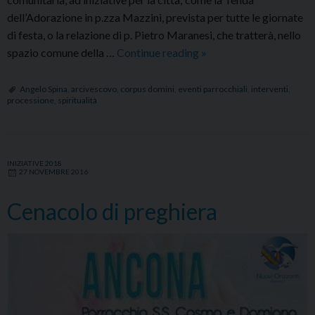
dell’Adorazione in p.zza Mazzini, prevista per tutte le giornate
di festa, o la relazione di p. Pietro Maranesi, che tratterà, nello
Corpus
spazio comune della …
Continue reading
»
Domini
2019
Angelo Spina
,
arcivescovo
,
corpus domini
,
eventi parrocchiali
,
interventi
,
processione
,
spiritualità
a
Falconara
INIZIATIVE 2018
27 NOVEMBRE 2016
Cenacolo di preghiera