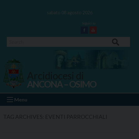
Skip
to
sabato 08 agosto 2026
content
Facebook
Youtube
Search
Arcidiocesi di
ANCONA – OSIMO
Ancona Osimo
Menu
TAG ARCHIVES:
EVENTI PARROCCHIALI