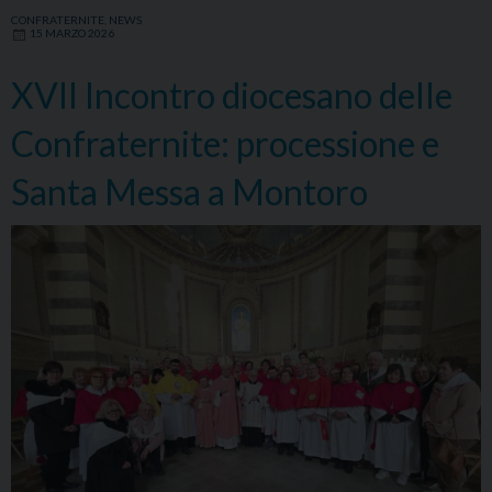
patrona
CONFRATERNITE
,
NEWS
15 MARZO 2026
di
Falconara
XVII Incontro diocesano delle
Confraternite: processione e
Santa Messa a Montoro