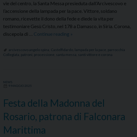
vie del centro, la Santa Messa presieduta dall’Arcivescovo e
l’accensione della lampada per la pace. Vittore, soldano
romano, ricevette il dono della fede e diede la vita per
testimoniare Gesù Cristo, nel 178 a Damasco, in Siria. Corona,
Castelfidardo:
discepola di …
Continue reading
»
festa
dei
arcivescovo angelo spina
,
Castelfidardo
,
lampada per la pace
,
parrocchia
Collegiata
,
patroni
,
processione
,
santa messa
,
santi vittore e corona
Santi
Patroni
Vittore
e
NEWS
9 MAGGIO 2025
Corona
Festa della Madonna del
Rosario, patrona di Falconara
Marittima