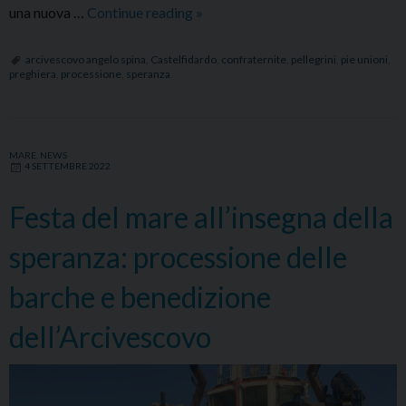
“Pellegrini
una nuova …
Continue reading
»
di
pace”:
arcivescovo angelo spina
,
Castelfidardo
,
confraternite
,
pellegrini
,
pie unioni
,
preghiera
,
processione
,
speranza
XV
Giornata
diocesana
delle
MARE
,
NEWS
4 SETTEMBRE 2022
Confraternite
e
Festa del mare all’insegna della
Pie
Unioni
speranza: processione delle
barche e benedizione
dell’Arcivescovo