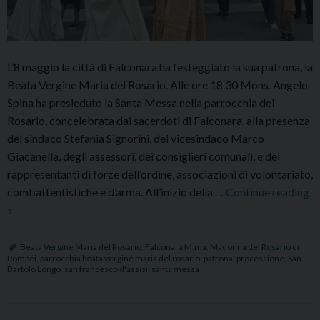
L’8 maggio la città di Falconara ha festeggiato la sua patrona, la
Beata Vergine Maria del Rosario. Alle ore 18.30 Mons. Angelo
Spina ha presieduto la Santa Messa nella parrocchia del
Rosario, concelebrata dai sacerdoti di Falconara, alla presenza
del sindaco Stefania Signorini, del vicesindaco Marco
Giacanella, degli assessori, dei consiglieri comunali, e dei
rappresentanti di forze dell’ordine, associazioni di volontariato,
combattentistiche e d’arma. All’inizio della …
Continue reading
Festa
»
della
Beata
Beata Vergine Maria del Rosario
,
Falconara M.ma
,
Madonna del Rosario di
Pompei
,
parrocchia beata vergine maria del rosario
,
patrona
,
processione
,
San
Vergine
Bartolo Longo
,
san francesco d'assisi
,
santa messa
Maria
del
Rosario,