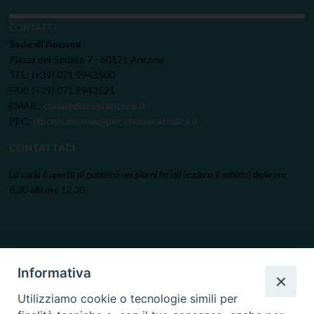
CONTATTI
Sede di Ancona
Piazza del Senato 7 - 60121 Ancona
TEL: (+39) 071.9943500
FAX: (+39) 071.9943521
EMAIL:
curia@diocesi.ancona.it
PEC:
diocesi.ancona@pec.chiesacattolica.it
CONTATTACI
La curia è aperta al pubblico nei giorni feriali (escluso il sabato) dalle ore
8.30 alle ore 12.30.
Informativa
Utilizziamo cookie o tecnologie simili per