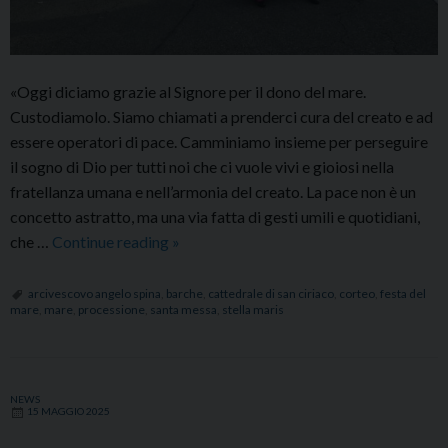
«Oggi diciamo grazie al Signore per il dono del mare.
Custodiamolo. Siamo chiamati a prenderci cura del creato e ad
essere operatori di pace. Camminiamo insieme per perseguire
il sogno di Dio per tutti noi che ci vuole vivi e gioiosi nella
fratellanza umana e nell’armonia del creato. La pace non è un
concetto astratto, ma una via fatta di gesti umili e quotidiani,
Festa
che …
Continue reading
»
del
mare:
arcivescovo angelo spina
,
barche
,
cattedrale di san ciriaco
,
corteo
,
festa del
mare
,
mare
,
processione
,
santa messa
,
stella maris
Santa
Messa
e
processione
NEWS
15 MAGGIO 2025
delle
barche