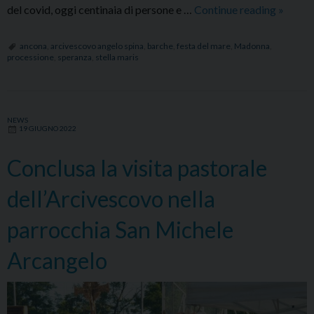
Festa
del covid, oggi centinaia di persone e …
Continue reading
»
del
mare
ancona
,
arcivescovo angelo spina
,
barche
,
festa del mare
,
Madonna
,
processione
,
speranza
,
stella maris
all’inse
della
speranz
proces
NEWS
19 GIUGNO 2022
delle
barche
Conclusa la visita pastorale
e
benedi
dell’Arcivescovo nella
dell’Ar
parrocchia San Michele
Arcangelo