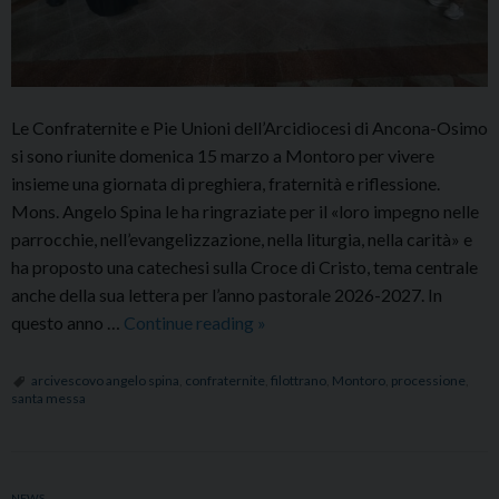
Le Confraternite e Pie Unioni dell’Arcidiocesi di Ancona-Osimo
si sono riunite domenica 15 marzo a Montoro per vivere
insieme una giornata di preghiera, fraternità e riflessione.
Mons. Angelo Spina le ha ringraziate per il «loro impegno nelle
parrocchie, nell’evangelizzazione, nella liturgia, nella carità» e
ha proposto una catechesi sulla Croce di Cristo, tema centrale
anche della sua lettera per l’anno pastorale 2026-2027. In
XVII
questo anno …
Continue reading
»
Incontro
diocesano
arcivescovo angelo spina
,
confraternite
,
filottrano
,
Montoro
,
processione
,
santa messa
delle
Confraternite:
processione
e
NEWS