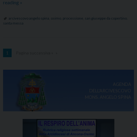
Festa
reading
»
di
San
arcivescovo angelo spina
,
osimo
,
processione
,
san giuseppe da copertino
,
santa messa
Giuseppe
da
Copertino:
Santa
1
Pagina successiva »
Messa
e
processione
ad
AGENDA
Osimo
DELL'ARCIVESCOVO
MONS. ANGELO SPINA