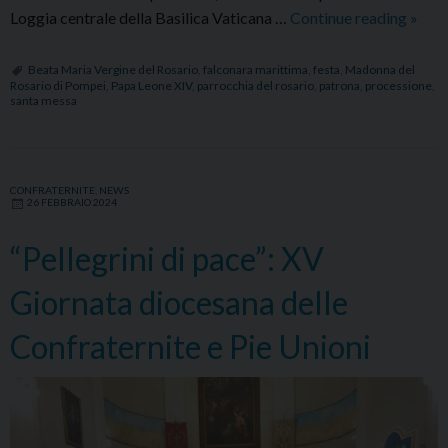
Festa
Loggia centrale della Basilica Vaticana …
Continue reading
»
della
Mado
Beata Maria Vergine del Rosario
,
falconara marittima
,
festa
,
Madonna del
Rosario di Pompei
,
Papa Leone XIV
,
parrocchia del rosario
,
patrona
,
processione
,
del
santa messa
Rosar
patro
di
Falco
CONFRATERNITE
,
NEWS
26 FEBBRAIO 2024
Mari
“Pellegrini di pace”: XV
Giornata diocesana delle
Confraternite e Pie Unioni