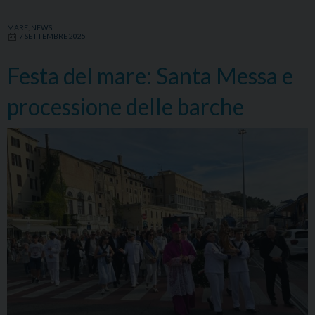
la
Madonna
MARE
,
NEWS
7 SETTEMBRE 2025
del
Rosario
Festa del mare: Santa Messa e
e
incontro
processione delle barche
con
le
associazioni
sportive