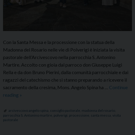
Con la Santa Messa e la processione con la statua della
Madonna del Rosario nelle vie di Polverigi è iniziata la visita
pastorale dell’Arcivescovo nella parrocchia S. Antonino
Martire. Accolto con gioia dal parroco don Giuseppe Luigi
Rella e da don Bruno Pierini, dalla comunità parrocchiale e dai
ragazzi del catechismo che si stanno preparando a ricevere il
sacramento della cresima, Mons. Angelo Spina ha …
Continue
Visita
reading
»
pastorale
a
arcivescovo angelo spina
,
consiglio pastorale
,
madonna del rosario
,
parrocchia S. Antonino martire
,
polverigi
,
processione
,
santa messa
,
visita
Polverigi:
pastorale
processione
con