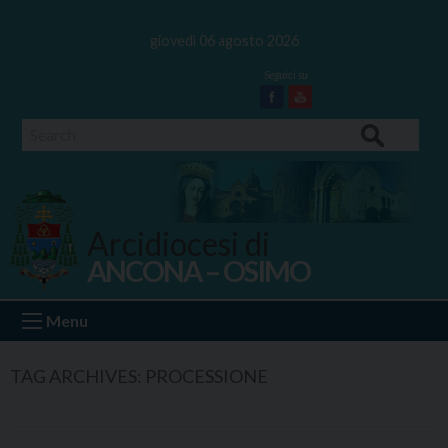
Skip
to
giovedì 06 agosto 2026
content
Facebook
Youtube
Search
Arcidiocesi di
ANCONA – OSIMO
Ancona Osimo
Menu
TAG ARCHIVES:
PROCESSIONE