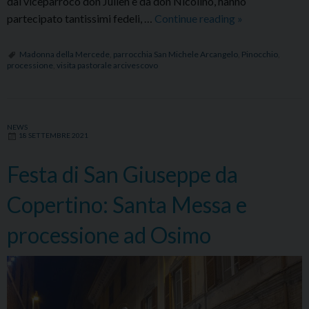
dal viceparroco don Julien e da don Nicolino, hanno
Conclusa
partecipato tantissimi fedeli, …
Continue reading
»
la
visita
Madonna della Mercede
,
parrocchia San Michele Arcangelo
,
Pinocchio
,
processione
,
visita pastorale arcivescovo
pastorale
dell’Arcivesco
nella
parrocchia
NEWS
18 SETTEMBRE 2021
San
Michele
Festa di San Giuseppe da
Arcangelo
Copertino: Santa Messa e
processione ad Osimo