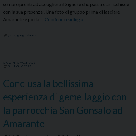
sempre pronti ad accogliere il Signore che passa e arricchisce
con la sua presenza”. Una foto di gruppo prima di lasciare
Lasciata
Amarante e poi la …
Continue reading
»
Amarante
i
gmg
,
gmg lisbona
giovani
sono
arrivati
GIOVANI
,
GMG
,
NEWS
a
31 LUGLIO 2023
Lisbona
Conclusa la bellissima
esperienza di gemellaggio con
la parrocchia San Gonsalo ad
Amarante