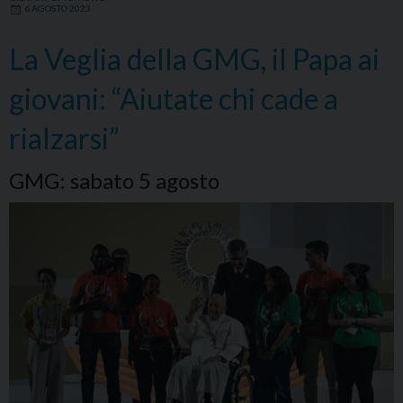
la
6 AGOSTO 2023
luce
nel
La Veglia della GMG, il Papa ai
nostro
giovani: “Aiutate chi cade a
tempo
rialzarsi”
GMG: sabato 5 agosto