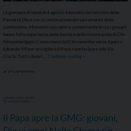
La giornata di venerdì 4 agosto è iniziata con l’ascolto della
Parola di Dio e con la celebrazione del sacramento della
confessione. Momento toccante e commovente in cui i giovani
hanno fatto esperienza della bontà e della misericordia di Dio.
Nel pomeriggio si sono messi tutti in cammino verso il parco
Eduardo VII per accogliere il Papa e partecipare alla Via
Via
Crucis. Tutti i dolori …
Continue reading
»
Crucis
con
gmg
,
gmg lisbona
il
Santo
Padre:
GIOVANI
,
GMG
,
NEWS
“Gesù
4 AGOSTO 2023
cammina
ma
Il Papa apre la GMG: giovani,
aspetta
Dio vi ama! Nella Chiesa c’è
qualcosa: