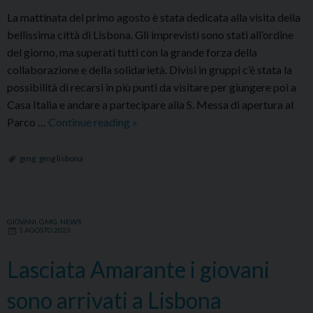
La mattinata del primo agosto è stata dedicata alla visita della
bellissima città di Lisbona. Gli imprevisti sono stati all’ordine
del giorno, ma superati tutti con la grande forza della
collaborazione e della solidarietà. Divisi in gruppi c’è stata la
possibilità di recarsi in più punti da visitare per giungere poi a
Casa Italia e andare a partecipare alla S. Messa di apertura al
Santa
Parco …
Continue reading
»
Messa
di
gmg
,
gmg lisbona
apertura
al
Parco
GIOVANI
,
GMG
,
NEWS
Eduardo
1 AGOSTO 2023
VII
di
Lasciata Amarante i giovani
Lisbona
sono arrivati a Lisbona