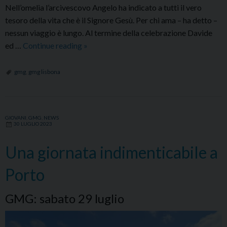
Nell’omelia l’arcivescovo Angelo ha indicato a tutti il vero
tesoro della vita che è il Signore Gesù. Per chi ama – ha detto –
nessun viaggio è lungo. Al termine della celebrazione Davide
Conclusa
ed …
Continue reading
»
la
bellissima
gmg
,
gmg lisbona
esperienza
di
gemellaggio
GIOVANI
,
GMG
,
NEWS
con
30 LUGLIO 2023
la
parrocchia
Una giornata indimenticabile a
San
Porto
Gonsalo
ad
GMG: sabato 29 luglio
Amarante