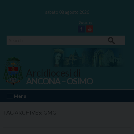
Skip
to
sabato 08 agosto 2026
content
Facebook
Youtube
Search
Arcidiocesi di
ANCONA – OSIMO
Ancona Osimo
Menu
TAG ARCHIVES:
GMG