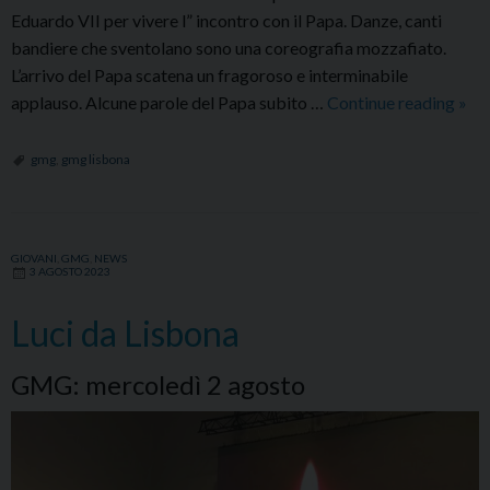
Eduardo VII per vivere l” incontro con il Papa. Danze, canti
bandiere che sventolano sono una coreografia mozzafiato.
L’arrivo del Papa scatena un fragoroso e interminabile
Il
applauso. Alcune parole del Papa subito …
Continue reading
»
Pap
apr
gmg
,
gmg lisbona
la
GM
giov
GIOVANI
,
GMG
,
NEWS
Dio
3 AGOSTO 2023
vi
ama
Luci da Lisbona
Nell
Chi
GMG: mercoledì 2 agosto
c’è
spaz
per
tutti