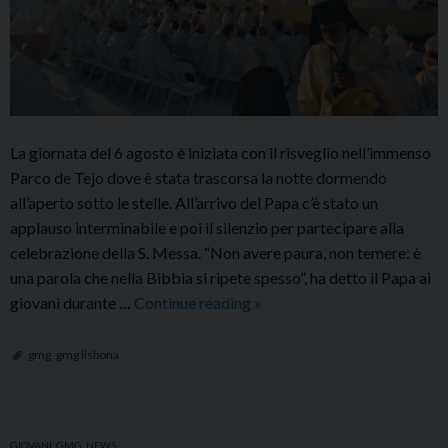
La giornata del 6 agosto è iniziata con il risveglio nell’immenso
Parco de Tejo dove è stata trascorsa la notte dormendo
all’aperto sotto le stelle. All’arrivo del Papa c’è stato un
applauso interminabile e poi il silenzio per partecipare alla
celebrazione della S. Messa. “Non avere paura, non temere: è
una parola che nella Bibbia si ripete spesso”, ha detto il Papa ai
Il
giovani durante …
Continue reading
»
Papa:
giovani,
gmg
,
gmg lisbona
non
temete!
Siete
GIOVANI
,
GMG
,
NEWS