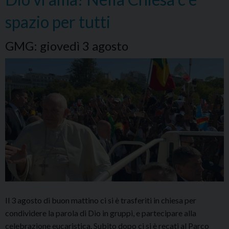
la
spazio per tutti
nostra
compagnia.”
GMG: giovedì 3 agosto
Il 3 agosto di buon mattino ci si è trasferiti in chiesa per
condividere la parola di Dio in gruppi, e partecipare alla
celebrazione eucaristica. Subito dopo ci si è recati al Parco