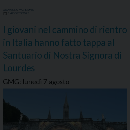
GIOVANI
,
GMG
,
NEWS
8 AGOSTO 2023
I giovani nel cammino di rientro
in Italia hanno fatto tappa al
Santuario di Nostra Signora di
Lourdes
GMG: lunedì 7 agosto