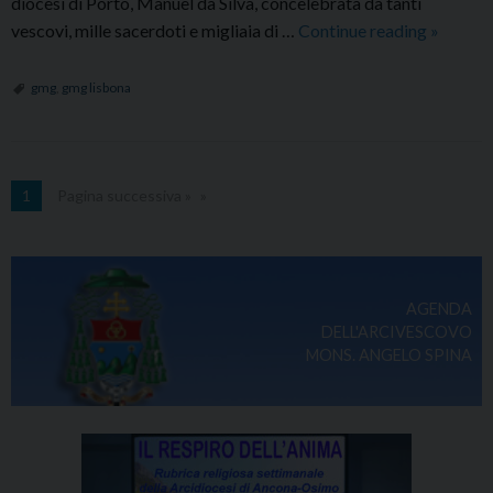
diocesi di Porto, Manuel da Silva, concelebrata da tanti
Una
vescovi, mille sacerdoti e migliaia di …
Continue reading
»
giornata
indiment
gmg
,
gmg lisbona
a
Porto
1
Pagina successiva »
AGENDA
DELL'ARCIVESCOVO
MONS. ANGELO SPINA