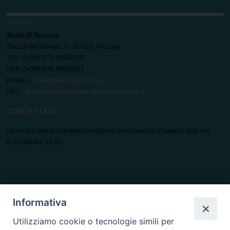
CONTATTI
Sede di Ancona
Piazza del Senato 7 - 60121 Ancona
TEL: (+39) 071.9943500
FAX: (+39) 071.9943521
EMAIL:
curia@diocesi.ancona.it
PEC:
diocesi.ancona@pec.chiesacattolica.it
CONTATTACI
La curia è aperta al pubblico nei giorni feriali (escluso il sabato) dalle ore
8.30 alle ore 12.30.
Informativa
Utilizziamo cookie o tecnologie simili per