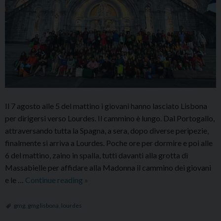
Il 7 agosto alle 5 del mattino i giovani hanno lasciato Lisbona
per dirigersi verso Lourdes. Il cammino è lungo. Dal Portogallo,
attraversando tutta la Spagna, a sera, dopo diverse peripezie,
finalmente si arriva a Lourdes. Poche ore per dormire e poi alle
6 del mattino, zaino in spalla, tutti davanti alla grotta di
Massabielle per affidare alla Madonna il cammino dei giovani
I
e le …
Continue reading
»
giovani
nel
gmg
,
gmg lisbona
,
lourdes
cammino