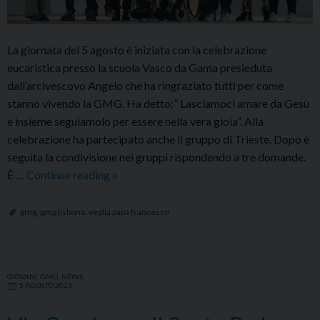
La giornata del 5 agosto è iniziata con la celebrazione
eucaristica presso la scuola Vasco da Gama presieduta
dall’arcivescovo Angelo che ha ringraziato tutti per come
stanno vivendo la GMG. Ha detto:” Lasciamoci amare da Gesù
e insieme seguiamolo per essere nella vera gioia”. Alla
celebrazione ha partecipato anche il gruppo di Trieste. Dopo è
seguita la condivisione nei gruppi rispondendo a tre domande.
La
È …
Continue reading
»
Veglia
della
gmg
,
gmg lisbona
,
veglia papa francesco
GMG,
il
Papa
GIOVANI
,
GMG
,
NEWS
ai
5 AGOSTO 2023
giovani:
“Aiutate