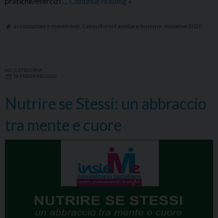
Mindfulless
pratiche/esercizi …
Continue reading
»
associazioni e movimenti
,
Consultorio Familiare Insieme
,
iniziative 2020
NO_CATEGORIA
10 FEBBRAIO 2020
Nutrire se Stessi: un abbraccio
tra mente e cuore