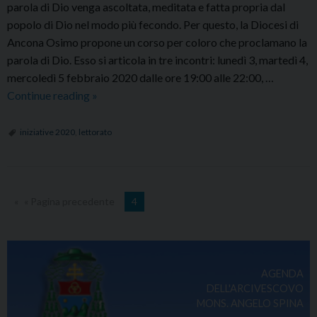
parola di Dio venga ascoltata, meditata e fatta propria dal
popolo di Dio nel modo più fecondo. Per questo, la Diocesi di
Ancona Osimo propone un corso per coloro che proclamano la
parola di Dio. Esso si articola in tre incontri: lunedì 3, martedì 4,
mercoledì 5 febbraio 2020 dalle ore 19:00 alle 22:00, …
Per
Continue reading
»
chi
legge
iniziative 2020
,
lettorato
in
Chiesa
« Pagina precedente
4
AGENDA
DELL'ARCIVESCOVO
MONS. ANGELO SPINA