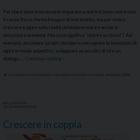
Per stare bene è necessario imparare a nutrirsi bene: non è solo
il corpo fisico che ha bisogno di nutrimento, ma per vivere,
crescere e agire nella realtà dobbiamo nutrire anche le
emozioni e la mente. Ma cosa significa “nutrire se stessi”? Ad
esempio, ascoltare i propri desideri e perseguire le intenzioni di
agire in modo autentico; sviluppare un ascolto di sé e un
Nutrire
dialogo …
Continue reading
»
se
Stessi:
associazioni e movimenti
,
Consultorio Familiare Insieme
,
iniziative 2020
un
abbraccio
tra
NO_CATEGORIA
mente
10 FEBBRAIO 2020
e
cuore
Crescere in coppia