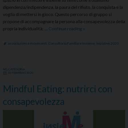
dipendenza/indipendenza, la paura del rifiuto, la conquista e la
voglia di mettersi in gioco. Questo percorso di gruppo si
propone di accompagnare la persona alla consapevolezza della
In
propria individualità; …
Continue reading
»
Coppia
con
associazioni e movimenti
,
Consultorio Familiare Insieme
,
iniziative 2020
Me:
vita
da
NO_CATEGORIA
single
10 FEBBRAIO 2020
Mindful Eating: nutrirci con
consapevolezza