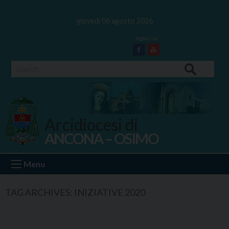
Skip
to
giovedì 06 agosto 2026
content
Facebook
Youtube
Search
Arcidiocesi di
ANCONA – OSIMO
Ancona Osimo
Menu
TAG ARCHIVES:
INIZIATIVE 2020