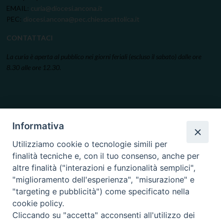
EMAIL:
curia@diocesi.ancona.it
PEC:
diocesi.ancona@pec.chiesacattolica.it
CONTATTACI
La curia è aperta al pubblico nei giorni feriali (escluso il sabato) dalle ore
8.30 alle ore 12.30.
Informativa
Utilizziamo cookie o tecnologie simili per
finalità tecniche e, con il tuo consenso, anche per
altre finalità ("interazioni e funzionalità semplici",
"miglioramento dell'esperienza", "misurazione" e
"targeting e pubblicità") come specificato nella
cookie policy.
Cliccando su "accetta" acconsenti all'utilizzo dei