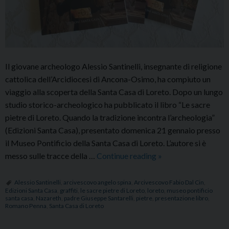
Il giovane archeologo Alessio Santinelli, insegnante di religione
cattolica dell’Arcidiocesi di Ancona-Osimo, ha compiuto un
viaggio alla scoperta della Santa Casa di Loreto. Dopo un lungo
studio storico-archeologico ha pubblicato il libro “Le sacre
pietre di Loreto. Quando la tradizione incontra l’archeologia”
(Edizioni Santa Casa), presentato domenica 21 gennaio presso
il Museo Pontificio della Santa Casa di Loreto. L’autore si è
Presentato
messo sulle tracce della …
Continue reading
»
il
libro
Alessio Santinelli
,
arcivescovo angelo spina
,
Arcivescovo Fabio Dal Cin
,
Edizioni Santa Casa
,
graffiti
,
le sacre pietre di Loreto
,
loreto
,
museo pontificio
“Le
santa casa
,
Nazareth
,
padre Giuseppe Santarelli
,
pietre
,
presentazione libro
,
sacre
Romano Penna
,
Santa Casa di Loreto
pietre