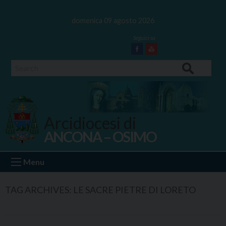
Skip
to
domenica 09 agosto 2026
content
Facebook
Youtube
Search
Arcidiocesi di
ANCONA – OSIMO
Ancona Osimo
Menu
TAG ARCHIVES:
LE SACRE PIETRE DI LORETO