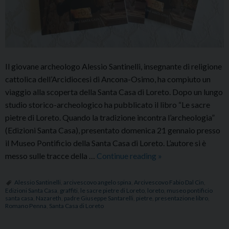
Il giovane archeologo Alessio Santinelli, insegnante di religione
cattolica dell’Arcidiocesi di Ancona-Osimo, ha compiuto un
viaggio alla scoperta della Santa Casa di Loreto. Dopo un lungo
studio storico-archeologico ha pubblicato il libro “Le sacre
pietre di Loreto. Quando la tradizione incontra l’archeologia”
(Edizioni Santa Casa), presentato domenica 21 gennaio presso
il Museo Pontificio della Santa Casa di Loreto. L’autore si è
Presentato
messo sulle tracce della …
Continue reading
»
il
libro
Alessio Santinelli
,
arcivescovo angelo spina
,
Arcivescovo Fabio Dal Cin
,
Edizioni Santa Casa
,
graffiti
,
le sacre pietre di Loreto
,
loreto
,
museo pontificio
“Le
santa casa
,
Nazareth
,
padre Giuseppe Santarelli
,
pietre
,
presentazione libro
,
sacre
Romano Penna
,
Santa Casa di Loreto
pietre