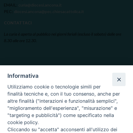
EMAIL:
curia@diocesi.ancona.it
PEC:
diocesi.ancona@pec.chiesacattolica.it
CONTATTACI
La curia è aperta al pubblico nei giorni feriali (escluso il sabato) dalle ore
8.30 alle ore 12.30.
Informativa
Utilizziamo cookie o tecnologie simili per
finalità tecniche e, con il tuo consenso, anche per
altre finalità ("interazioni e funzionalità semplici",
"miglioramento dell'esperienza", "misurazione" e
"targeting e pubblicità") come specificato nella
cookie policy.
Cliccando su "accetta" acconsenti all'utilizzo dei