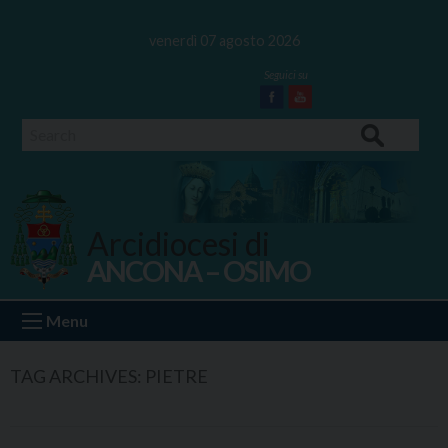
Skip
to
venerdì 07 agosto 2026
content
Facebook
Youtube
Search
Arcidiocesi di
ANCONA – OSIMO
Ancona Osimo
Menu
TAG ARCHIVES:
PIETRE