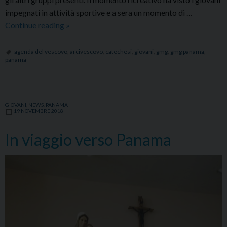
impegnati in attività sportive e a sera un momento di …
La
Continue reading
»
prima
giornata
agenda del vescovo
,
arcivescovo
,
catechesi
,
giovani
,
gmg
,
gmg panama
,
panama
a
Panama
GIOVANI
,
NEWS
,
PANAMA
19 NOVEMBRE 2018
In viaggio verso Panama