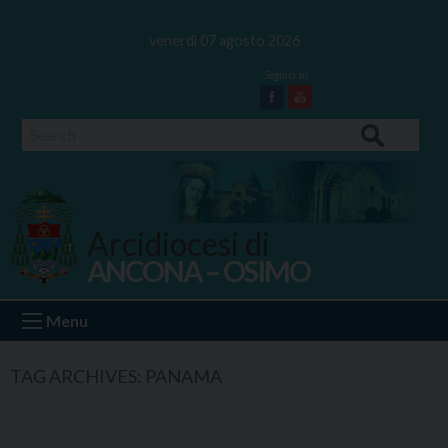
Skip
to
venerdì 07 agosto 2026
content
Facebook
Youtube
Search
Arcidiocesi di
ANCONA – OSIMO
Ancona Osimo
Menu
TAG ARCHIVES:
PANAMA