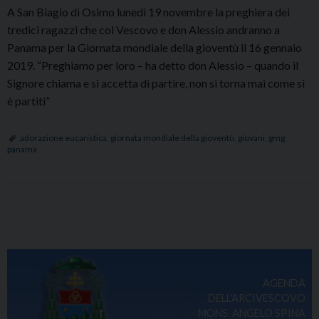
A San Biagio di Osimo lunedì 19 novembre la preghiera dei
tredici ragazzi che col Vescovo e don Alessio andranno a
Panama per la Giornata mondiale della gioventù il 16 gennaio
2019. “Preghiamo per loro – ha detto don Alessio – quando il
Signore chiama e si accetta di partire, non si torna mai come si
è partiti”
adorazione eucaristica
,
giornata mondiale della gioventù
,
giovani
,
gmg
,
panama
P
o
s
t
AGENDA
N
DELL'ARCIVESCOVO
a
MONS. ANGELO SPINA