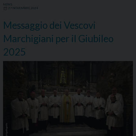
a
NEWS
27 NOVEMBRE 2024
stare
sotto
Messaggio dei Vescovi
la
croce”
Marchigiani per il Giubileo
2025