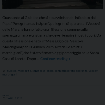
Guardando al Giubileo che si sta avvicinando, intitolato dal
Papa “Peregrinantes in Spem”, pellegrini di speranza, i Vescovi
delle Marche hanno fatto una riflessione comune sulla
speranza umana e cristiana che deve riempire i nostri cuori. Da
questa riflessione è nato il “Messaggio dei Vescovi
Marchigiani per il Giubileo 2025 ai fedeli e a tutti i
marchigiani”, che è stato firmato oggi pomeriggio nella Santa
Messaggio
Casa di Loreto. Dopo …
Continue reading
»
dei
Vescovi
giubileo
,
messaggio
,
santa casa loreto
,
santuario loreto
,
speranza
,
vescovi
marchigiani
Marchigiani
per
il
Giubileo
NEWS
2 APRILE 2023
2025