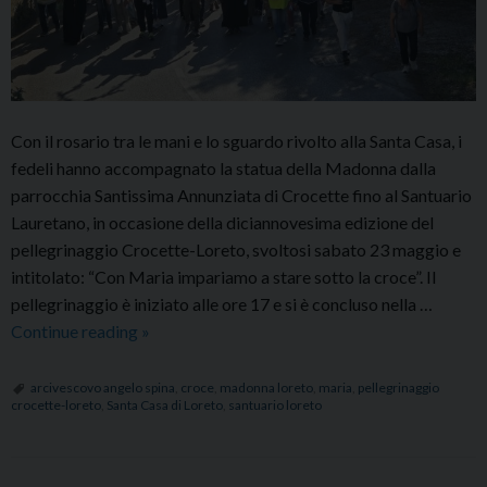
Con il rosario tra le mani e lo sguardo rivolto alla Santa Casa, i
fedeli hanno accompagnato la statua della Madonna dalla
parrocchia Santissima Annunziata di Crocette fino al Santuario
Lauretano, in occasione della diciannovesima edizione del
pellegrinaggio Crocette-Loreto, svoltosi sabato 23 maggio e
intitolato: “Con Maria impariamo a stare sotto la croce”. Il
pellegrinaggio è iniziato alle ore 17 e si è concluso nella …
Pellegrinaggio
Continue reading
»
Crocette-
Loreto:
arcivescovo angelo spina
,
croce
,
madonna loreto
,
maria
,
pellegrinaggio
crocette-loreto
,
Santa Casa di Loreto
,
santuario loreto
“Con
Maria
impariamo