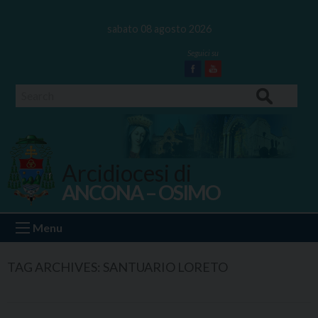
Skip
to
sabato 08 agosto 2026
content
Facebook
Youtube
Search
Arcidiocesi di
ANCONA – OSIMO
Ancona Osimo
Menu
TAG ARCHIVES:
SANTUARIO LORETO