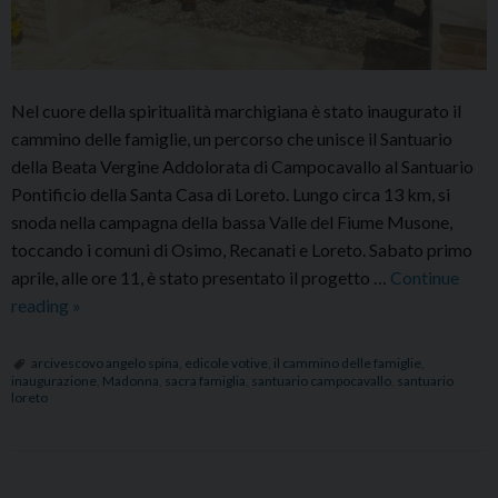
Nel cuore della spiritualità marchigiana è stato inaugurato il
cammino delle famiglie, un percorso che unisce il Santuario
della Beata Vergine Addolorata di Campocavallo al Santuario
Pontificio della Santa Casa di Loreto. Lungo circa 13 km, si
snoda nella campagna della bassa Valle del Fiume Musone,
toccando i comuni di Osimo, Recanati e Loreto. Sabato primo
aprile, alle ore 11, è stato presentato il progetto …
Continue
Inaugurato
reading
»
il
cammino
arcivescovo angelo spina
,
edicole votive
,
il cammino delle famiglie
,
inaugurazione
,
Madonna
,
sacra famiglia
,
santuario campocavallo
,
santuario
delle
loreto
famiglie:
13
km