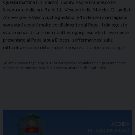
Questa mattina (11 marzo) il Santo Padre Francesco ha
incontrato dalle ore 9 alle 11 i Vescovi delle Marche. Gli undici
Arcivescovi e Vescovi, che guidano le 13 diocesi marchigiane
sono stati accolti molto cordialmente dal Papa. Il dialogo si è
svolto senza discorsi introduttivi, ogni presule ha brevemente
presentato al Papa la sua Diocesi, soffermandosi sulle
I
difficoltà e i punti di forza delle nostre …
Continue reading
»
Vesco
march
arcivescovo angelo spina
,
Dicastero per la comunicazione
,
papa francesco
,
santa messa
,
tomba di San Paolo
,
vescovi marche
,
visita ad limina
in
Visita
dal
papa,
P
sulla
o
tomb
s
di
t
San
AGENDA
N
Paolo
DELL'ARCIVESCOVO