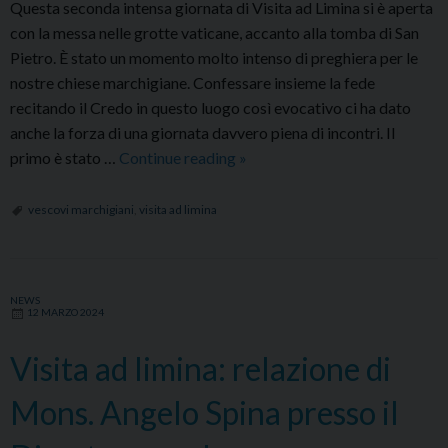
Questa seconda intensa giornata di Visita ad Limina si è aperta
con la messa nelle grotte vaticane, accanto alla tomba di San
Pietro. È stato un momento molto intenso di preghiera per le
nostre chiese marchigiane. Confessare insieme la fede
recitando il Credo in questo luogo così evocativo ci ha dato
anche la forza di una giornata davvero piena di incontri. Il
Visita
primo è stato …
Continue reading
»
ad
Limina:
vescovi marchigiani
,
visita ad limina
il
racconto
del
NEWS
secondo
12 MARZO 2024
giorno
Visita ad limina: relazione di
Mons. Angelo Spina presso il