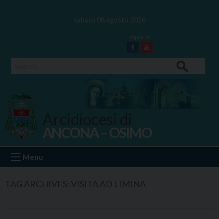
Skip
to
sabato 08 agosto 2026
content
Facebook
Youtube
Search
Arcidiocesi di
ANCONA – OSIMO
Ancona Osimo
Menu
TAG ARCHIVES:
VISITA AD LIMINA