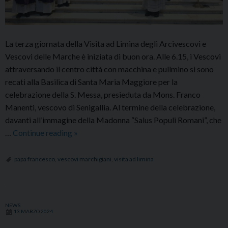
La terza giornata della Visita ad Limina degli Arcivescovi e
Vescovi delle Marche è iniziata di buon ora. Alle 6.15, i Vescovi
attraversando il centro città con macchina e pullmino si sono
recati alla Basilica di Santa Maria Maggiore per la
celebrazione della S. Messa, presieduta da Mons. Franco
Manenti, vescovo di Senigallia. Al termine della celebrazione,
davanti all’immagine della Madonna “Salus Populi Romani”, che
Visita
…
Continue reading
»
ad
Limina:
papa francesco
,
vescovi marchigiani
,
visita ad limina
il
racconto
del
NEWS
terzo
13 MARZO 2024
giorno