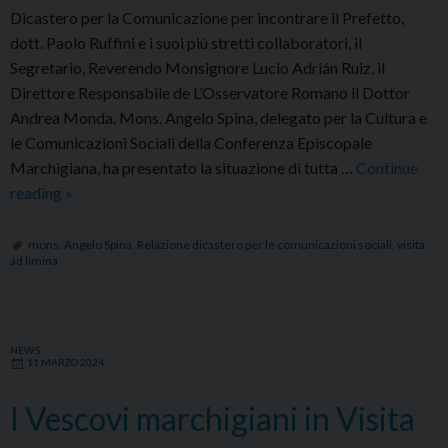
Dicastero per la Comunicazione per incontrare il Prefetto,
dott. Paolo Ruffini e i suoi più stretti collaboratori, il
Segretario, Reverendo Monsignore Lucio Adrián Ruiz, il
Direttore Responsabile de L’Osservatore Romano il Dottor
Andrea Monda. Mons. Angelo Spina, delegato per la Cultura e
le Comunicazioni Sociali della Conferenza Episcopale
Marchigiana, ha presentato la situazione di tutta …
Continue
Visita
reading
»
ad
limina:
mons. Angelo Spina
,
Relazione dicastero per le comunicazioni sociali
,
visita
ad limina
relazione
di
Mons.
Angelo
NEWS
11 MARZO 2024
Spina
presso
I Vescovi marchigiani in Visita
il
Dicastero