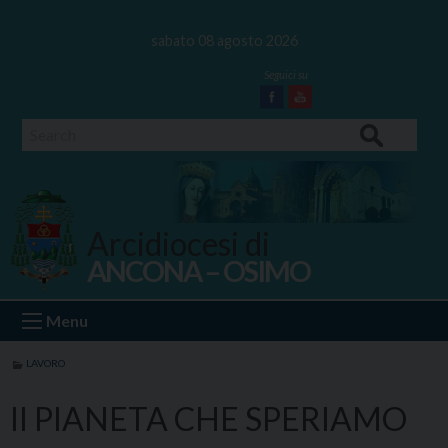
Skip
to
sabato 08 agosto 2026
content
Facebook
Youtube
Search
Arcidiocesi di
ANCONA – OSIMO
Ancona Osimo
Menu
LAVORO
Il PIANETA CHE SPERIAMO