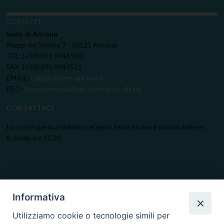
CONTATTI
Sede di Ancona
Piazza del Senato 7 - 60121 Ancona
TEL: (+39) 071.9943500
FAX: (+39) 071.9943521
EMAIL:
curia@diocesi.ancona.it
PEC:
diocesi.ancona@pec.chiesacattolica.it
CONTATTACI
La curia è aperta al pubblico nei giorni feriali (escluso il sabato) dalle ore
8.30 alle ore 12.30.
Informativa
Utilizziamo cookie o tecnologie simili per