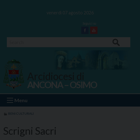
Skip
to
venerdì 07 agosto 2026
content
Facebook
Youtube
Search
Arcidiocesi di
ANCONA – OSIMO
Ancona Osimo
Menu
BENI CULTURALI
Scrigni Sacri