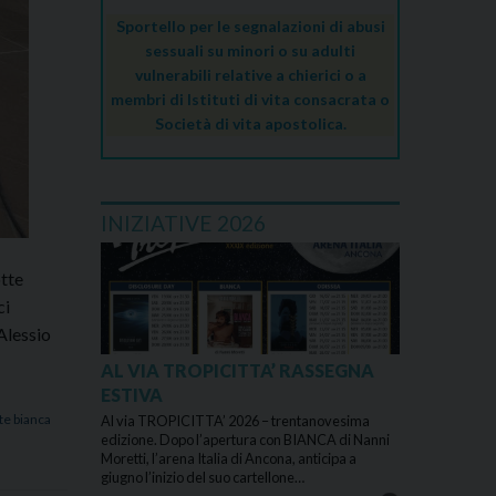
Sportello per le segnalazioni di abusi
sessuali su minori o su adulti
vulnerabili relative a chierici o a
membri di Istituti di vita consacrata o
Società di vita apostolica.
INIZIATIVE 2026
otte
ci
Alessio
AL VIA TROPICITTA’ RASSEGNA
ESTIVA
te bianca
Al via TROPICITTA’ 2026 – trentanovesima
edizione. Dopo l’apertura con BIANCA di Nanni
Moretti, l’arena Italia di Ancona, anticipa a
giugno l’inizio del suo cartellone…