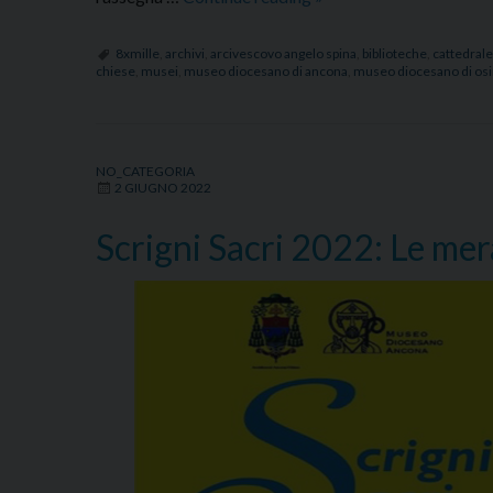
lunga
notte
8xmille
,
archivi
,
arcivescovo angelo spina
,
biblioteche
,
cattedrale
chiese
,
musei
,
museo diocesano di ancona
,
museo diocesano di os
delle
chiese:
inaugurazione
delle
NO_CATEGORIA
esposizioni
2 GIUGNO 2022
MAB
Scrigni Sacri 2022: Le mera