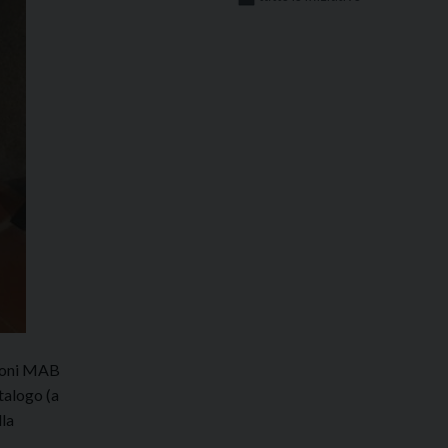
zioni MAB
atalogo (a
lla