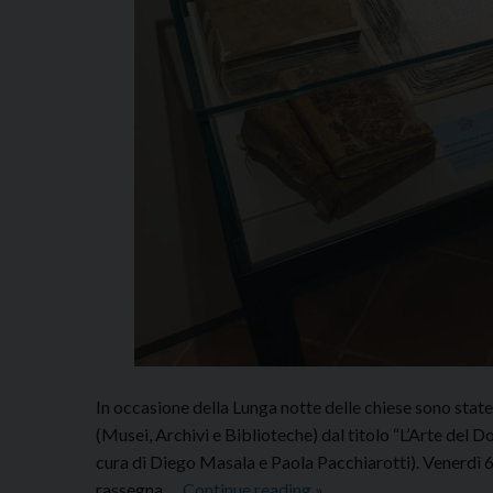
In occasione della Lunga notte delle chiese sono sta
(Musei, Archivi e Biblioteche) dal titolo “L’Arte del Do
cura di Diego Masala e Paola Pacchiarotti). Venerdì 6 g
La
rassegna …
Continue reading
»