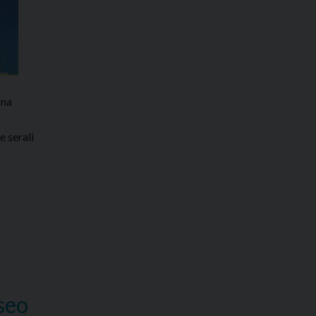
ona
e serali
seo