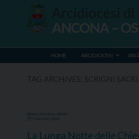
Skip
Arcidiocesi di
to
content
ANCONA – O
Ancona Osim
HOME
ARCIDIOCESI
ARC
TAG ARCHIVES:
SCRIGNI SACRI
BENI CULTURALI
,
NEWS
7 GIUGNO 2026
La Lunga Notte delle Chiese