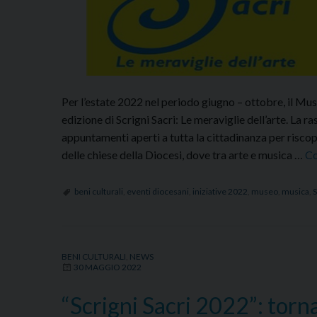
Per l’estate 2022 nel periodo giugno – ottobre, il M
edizione di Scrigni Sacri: Le meraviglie dell’arte. La 
appuntamenti aperti a tutta la cittadinanza per riscopr
delle chiese della Diocesi, dove tra arte e musica …
Co
beni culturali
,
eventi diocesani
,
iniziative 2022
,
museo
,
musica
,
S
BENI CULTURALI
,
NEWS
30 MAGGIO 2022
“Scrigni Sacri 2022”: torn