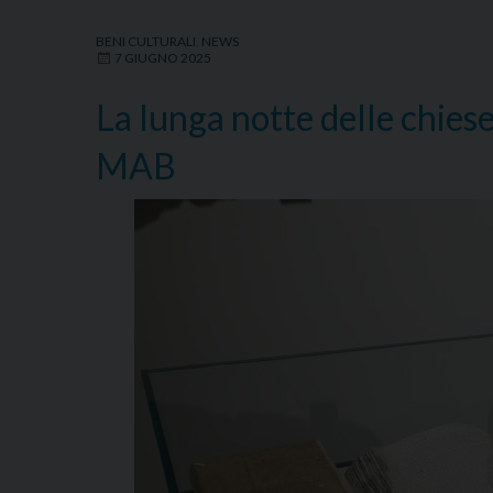
musica,
arte
BENI CULTURALI
,
NEWS
e
7 GIUGNO 2025
storia
La lunga notte delle chies
alla
Chiesa
MAB
del
Gesù