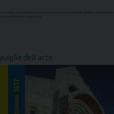
 san ciriaco
,
Concattedrale di Osimo
,
dono
,
esposizione MAB
,
giubileo
,
la lunga notte
imo
,
santo stefano
,
Scrigni Sacri
viglie dell’arte