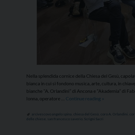
Nella splendida cornice della Chiesa del Gesù, capolavo
bianca in cui si fondono musica, arte, cultura, in chiave
bianche “A. Orlandini” di Ancona e “Akademia” di Fabr
La
Ionna, operatore …
Continue reading
»
Lunga
Notte
arcivescovo angelo spina
,
chiesa del Gesù
,
coro A. Orlandini
,
cor
delle chiese
,
san francesco saverio
,
Scrigni Sacri
delle
Chiese: