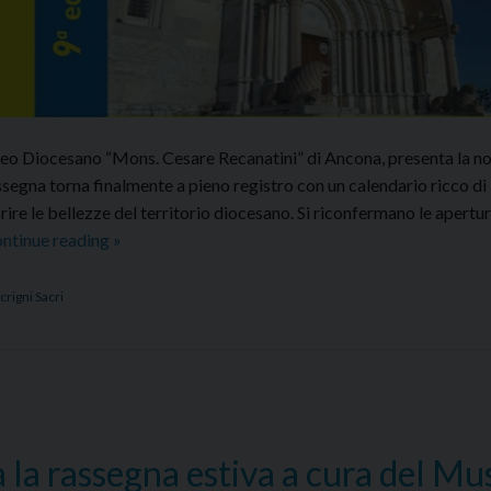
useo Diocesano “Mons. Cesare Recanatini” di Ancona, presenta la n
rassegna torna finalmente a pieno registro con un calendario ricco di
ire le bellezze del territorio diocesano. Si riconfermano le apertur
Scrigni
ntinue reading
»
Sacri
2022:
crigni Sacri
Le
meraviglie
dell’arte
a la rassegna estiva a cura del Mu