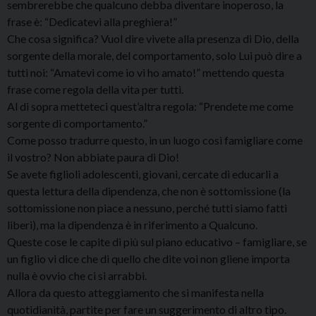
sembrerebbe che qualcuno debba diventare inoperoso, la
frase è: “Dedicatevi alla preghiera!”
Che cosa significa? Vuol dire vivete alla presenza di Dio, della
sorgente della morale, del comportamento, solo Lui può dire a
tutti noi: “Amatevi come io vi ho amato!” mettendo questa
frase come regola della vita per tutti.
Al di sopra metteteci quest’altra regola: “Prendete me come
sorgente di comportamento.”
Come posso tradurre questo, in un luogo così famigliare come
il vostro? Non abbiate paura di Dio!
Se avete figlioli adolescenti, giovani, cercate di educarli a
questa lettura della dipendenza, che non è sottomissione (la
sottomissione non piace a nessuno, perché tutti siamo fatti
liberi), ma la dipendenza è in riferimento a Qualcuno.
Queste cose le capite di più sul piano educativo – famigliare, se
un figlio vi dice che di quello che dite voi non gliene importa
nulla è ovvio che ci si arrabbi.
Allora da questo atteggiamento che si manifesta nella
quotidianità, partite per fare un suggerimento di altro tipo.