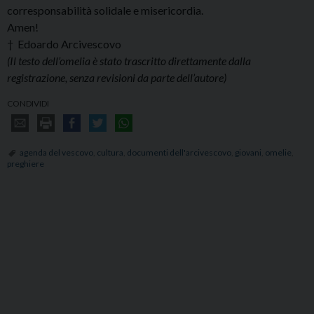
corresponsabilità solidale e misericordia.
Amen!
† Edoardo Arcivescovo
(Il testo dell’omelia è stato trascritto direttamente dalla
registrazione, senza revisioni da parte dell’autore)
CONDIVIDI
agenda del vescovo
,
cultura
,
documenti dell'arcivescovo
,
giovani
,
omelie
,
preghiere