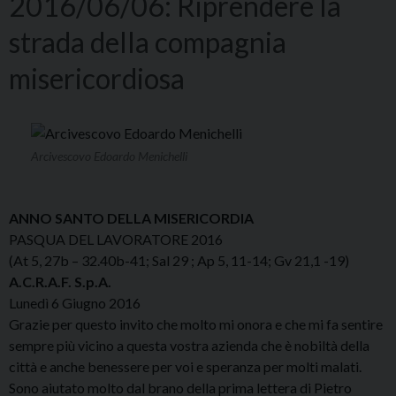
2016/06/06: Riprendere la
strada della compagnia
misericordiosa
Arcivescovo Edoardo Menichelli
ANNO SANTO DELLA MISERICORDIA
PASQUA DEL LAVORATORE 2016
(At 5, 27b – 32.40b-41; Sal 29 ; Ap 5, 11-14; Gv 21,1 -19)
A.C.R.A.F. S.p.A.
Lunedì 6 Giugno 2016
Grazie per questo invito che molto mi onora e che mi fa sentire
sempre più vicino a questa vostra azienda che è nobiltà della
città e anche benessere per voi e speranza per molti malati.
Sono aiutato molto dal brano della prima lettera di Pietro