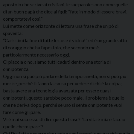
apostolo che scrive ai cristiani, le sue parole sono come quelle
di un buon papà che dice ai figli: “fate in modo di essere bravi,
comportatevi così.”
Lui mette come orizzonte di lettura una frase che un pò ci
spaventa:
“Carissimi la fine di tutte le cose è vicina!” ed è un grande atto
di coraggio che ha l’apostolo, che secondo me è
particolarmente necessario oggi.
Ci piaccia o no, siamo tutti caduti dentro una storia di
onnipotenza.
Oggi non si può più parlare della temporaneità, non si può più
morire, perché ti fanno la causa per vedere di chi è la colpa;
basta avere una tecnologia avanzata per essere quasi
onnipotenti, questo sarebbe poco male, il problema è quello
che ne deriva dopo, perché se uno si sente onnipotente vuol
fare come gli pare.
Vi è mai successo di dire questa frase? “La vita è mia e faccio
quello che mi pare”?
Chi l’ha fatto occorre che vada a confessarsi, non perché voglia