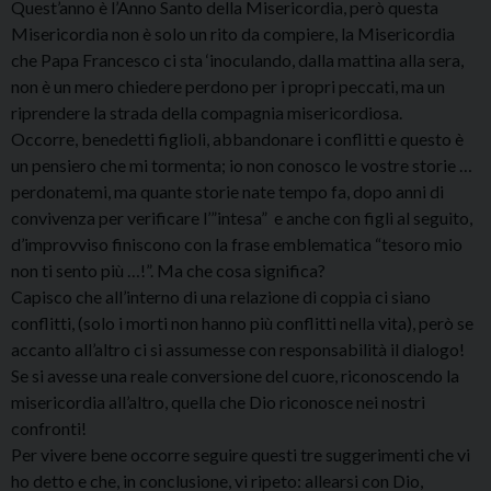
Quest’anno è l’Anno Santo della Misericordia, però questa
Misericordia non è solo un rito da compiere, la Misericordia
che Papa Francesco ci sta ‘inoculando, dalla mattina alla sera,
non è un mero chiedere perdono per i propri peccati, ma un
riprendere la strada della compagnia misericordiosa.
Occorre, benedetti figlioli, abbandonare i conflitti e questo è
un pensiero che mi tormenta; io non conosco le vostre storie …
perdonatemi, ma quante storie nate tempo fa, dopo anni di
convivenza per verificare l’”intesa” e anche con figli al seguito,
d’improvviso finiscono con la frase emblematica “tesoro mio
non ti sento più …!”. Ma che cosa significa?
Capisco che all’interno di una relazione di coppia ci siano
conflitti, (solo i morti non hanno più conflitti nella vita), però se
accanto all’altro ci si assumesse con responsabilità il dialogo!
Se si avesse una reale conversione del cuore, riconoscendo la
misericordia all’altro, quella che Dio riconosce nei nostri
confronti!
Per vivere bene occorre seguire questi tre suggerimenti che vi
ho detto e che, in conclusione, vi ripeto: allearsi con Dio,