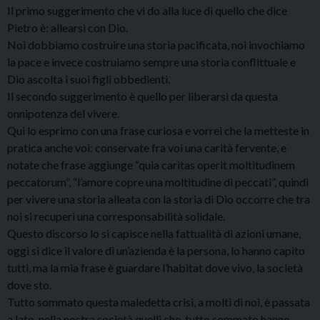
Il primo suggerimento che vi do alla luce di quello che dice
Pietro è: allearsi con Dio.
Noi dobbiamo costruire una storia pacificata, noi invochiamo
la pace e invece costruiamo sempre una storia conflittuale e
Dio ascolta i suoi figli obbedienti.
Il secondo suggerimento è quello per liberarsi da questa
onnipotenza del vivere.
Qui lo esprimo con una frase curiosa e vorrei che la metteste in
pratica anche voi: conservate fra voi una carità fervente, e
notate che frase aggiunge “quia caritas operit moltitudinem
peccatorum”, “l’amore copre una moltitudine di peccati”, quindi
per vivere una storia alleata con la storia di Dio occorre che tra
noi si recuperi una corresponsabilità solidale.
Questo discorso lo si capisce nella fattualità di azioni umane,
oggi si dice il valore di un’azienda è la persona, lo hanno capito
tutti, ma la mia frase è guardare l’habitat dove vivo, la società
dove sto.
Tutto sommato questa maledetta crisi, a molti di noi, è passata
a lato, nella nostra società quelli che, tutto sommato hanno