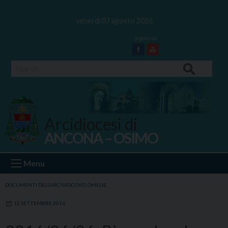
Skip
to
venerdì 07 agosto 2026
content
Facebook
Youtube
Search
Arcidiocesi di
ANCONA – OSIMO
Ancona Osimo
Menu
DOCUMENTI DELL'ARCIVESCOVO
,
OMELIE
12 SETTEMBRE 2016