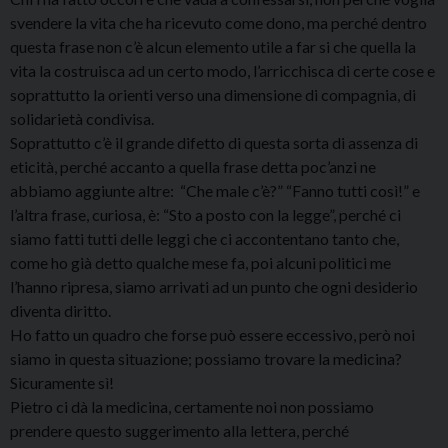
svendere la vita che ha ricevuto come dono, ma perché dentro
questa frase non c’è alcun elemento utile a far si che quella la
vita la costruisca ad un certo modo, l’arricchisca di certe cose e
soprattutto la orienti verso una dimensione di compagnia, di
solidarietà condivisa.
Soprattutto c’è il grande difetto di questa sorta di assenza di
eticità, perché accanto a quella frase detta poc’anzi ne
abbiamo aggiunte altre: “Che male c’è?” “Fanno tutti così!” e
l’altra frase, curiosa, è: “Sto a posto con la legge”, perché ci
siamo fatti tutti delle leggi che ci accontentano tanto che,
come ho già detto qualche mese fa, poi alcuni politici me
l’hanno ripresa, siamo arrivati ad un punto che ogni desiderio
diventa diritto.
Ho fatto un quadro che forse può essere eccessivo, però noi
siamo in questa situazione; possiamo trovare la medicina?
Sicuramente sì!
Pietro ci dà la medicina, certamente noi non possiamo
prendere questo suggerimento alla lettera, perché