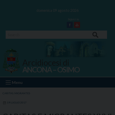
Skip
to
domenica 09 agosto 2026
content
Facebook
Youtube
Search
Arcidiocesi di
ANCONA – OSIMO
Ancona Osimo
Menu
CARITAS
,
MIGRANTES
19 LUGLIO 2017