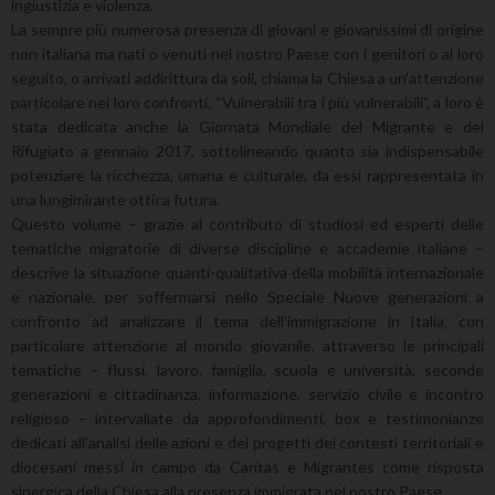
ingiustizia e violenza.
La sempre più numerosa presenza di giovani e giovanissimi di origine
non italiana ma nati o venuti nel nostro Paese con i genitori o al loro
seguito, o arrivati addirittura da soli, chiama la Chiesa a un’attenzione
particolare nei loro confronti. “Vulnerabili tra i più vulnerabili”, a loro è
stata dedicata anche la Giornata Mondiale del Migrante e del
Rifugiato a gennaio 2017, sottolineando quanto sia indispensabile
potenziare la ricchezza, umana e culturale, da essi rappresentata in
una lungimirante ottica futura.
Questo volume – grazie al contributo di studiosi ed esperti delle
tematiche migratorie di diverse discipline e accademie italiane –
descrive la situazione quanti-qualitativa della mobilità internazionale
e nazionale, per soffermarsi nello Speciale Nuove generazioni a
confronto ad analizzare il tema dell’immigrazione in Italia, con
particolare attenzione al mondo giovanile, attraverso le principali
tematiche – flussi, lavoro, famiglia, scuola e università, seconde
generazioni e cittadinanza, informazione, servizio civile e incontro
religioso – intervallate da approfondimenti, box e testimonianze
dedicati all’analisi delle azioni e dei progetti dei contesti territoriali e
diocesani messi in campo da Caritas e Migrantes come risposta
sinergica della Chiesa alla presenza immigrata nel nostro Paese.