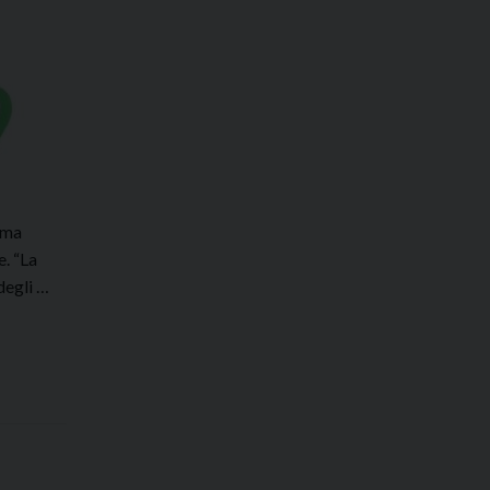
2.ma
e. “La
degli …