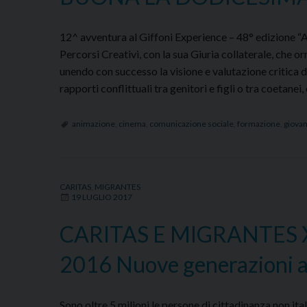
12^ avventura al Giffoni Experience – 48° edizione “A
Percorsi Creativi, con la sua Giuria collaterale, che 
unendo con successo la visione e valutazione critica d
rapporti conflittuali tra genitori e figli o tra coetanei
animazione
,
cinema
,
comunicazione sociale
,
formazione
,
giovan
CARITAS
,
MIGRANTES
19 LUGLIO 2017
CARITAS E MIGRANTES
2016 Nuove generazioni a
Sono oltre 5 milioni le persone di cittadinanza non ita