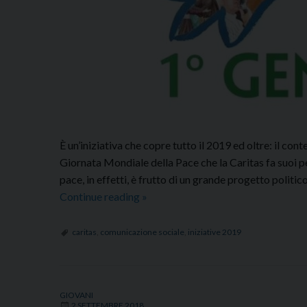
È un’iniziativa che copre tutto il 2019 ed oltre: il co
Giornata Mondiale della Pace che la Caritas fa suoi p
pace, in effetti, è frutto di un grande progetto politi
Auguri
Continue reading
»
di
Pace
caritas
,
comunicazione sociale
,
iniziative 2019
a
Tutti
GIOVANI
2 SETTEMBRE 2018