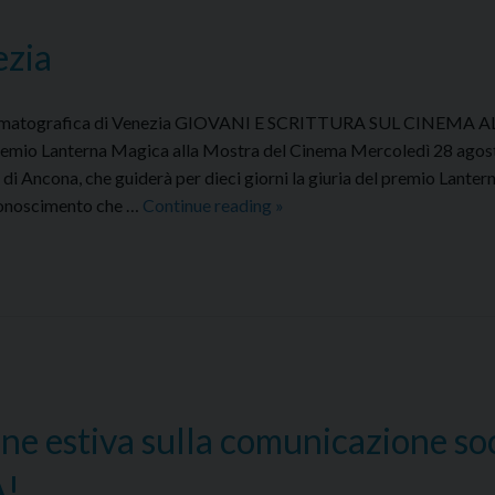
ezia
 Cinematografica di Venezia GIOVANI E SCRITTURA SUL CINEMA 
emio Lanterna Magica alla Mostra del Cinema Mercoledì 28 ago
 di Ancona, che guiderà per dieci giorni la giuria del premio Lanter
Cinecircoli
conoscimento che …
Continue reading
»
giovanili
a
Venezia
ne estiva sulla comunicazione so
!