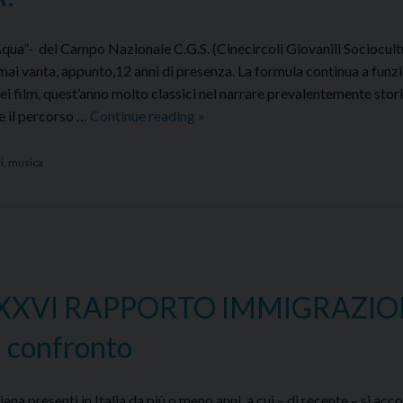
qua”- del Campo Nazionale C.G.S. (Cinecircoli Giovanili Sociocultu
ormai vanta, appunto,12 anni di presenza. La formula continua a funz
ei film, quest’anno molto classici nel narrare prevalentemente stori
Un
, e il percorso …
Continue reading
»
laboratorio
di
i
,
musica
formazione
estiva
sulla
comunicazione
sociale
BUONA
 XXVI RAPPORTO IMMIGRAZI
LA
 confronto
DODICESIMA!
liana presenti in Italia da più o meno anni, a cui – di recente – si a