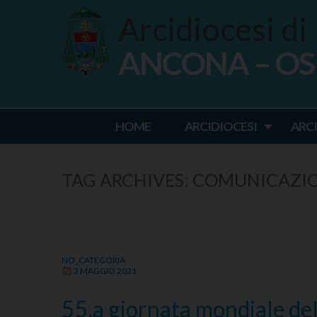
Skip
Arcidiocesi di
to
content
ANCONA – O
Ancona Osim
HOME
ARCIDIOCESI
ARC
TAG ARCHIVES:
COMUNICAZIO
NO_CATEGORIA
2 MAGGIO 2021
55.a giornata mondiale del