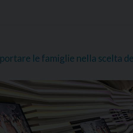
ornata
ndiale
lle
municazioni
ciali
rtare le famiglie nella scelta de