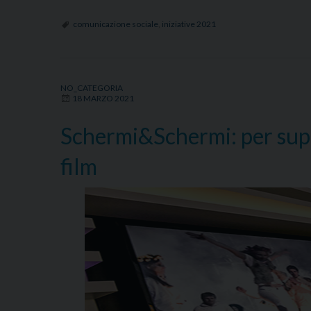
gi
mo
comunicazione sociale
,
iniziative 2021
de
Co
So
NO_CATEGORIA
18 MARZO 2021
Schermi&Schermi: per suppo
film