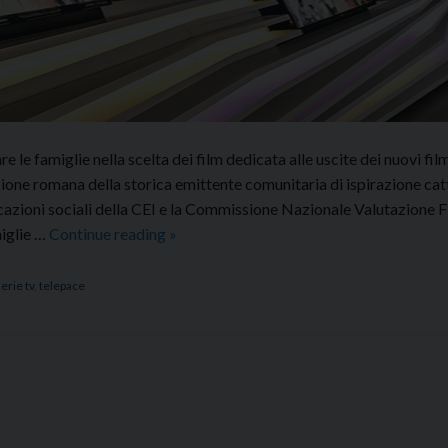
 le famiglie nella scelta dei film dedicata alle uscite dei nuovi film
azione romana della storica emittente comunitaria di ispirazione catt
cazioni sociali della CEI e la Commissione Nazionale Valutazione F
Schermi&Schermi:
miglie …
Continue reading
»
per
supportare
erie tv
,
telepace
le
famiglie
nella
scelta
dei
film