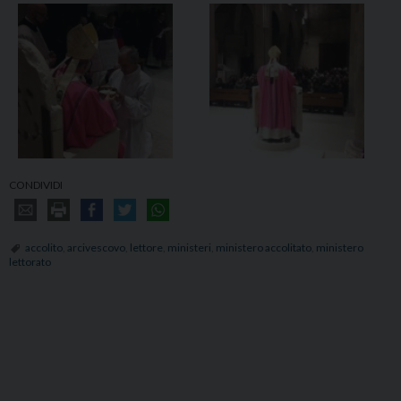
CONDIVIDI
accolito
,
arcivescovo
,
lettore
,
ministeri
,
ministero accolitato
,
ministero
lettorato