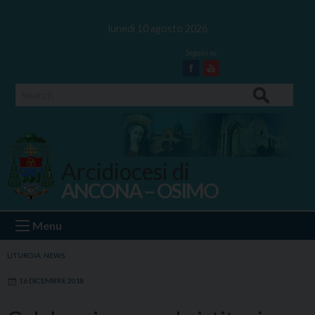
Skip
to
lunedì 10 agosto 2026
content
Facebook
Youtube
Search
Arcidiocesi di
ANCONA – OSIMO
Ancona Osimo
Menu
LITURGIA
,
NEWS
16 DICEMBRE 2018