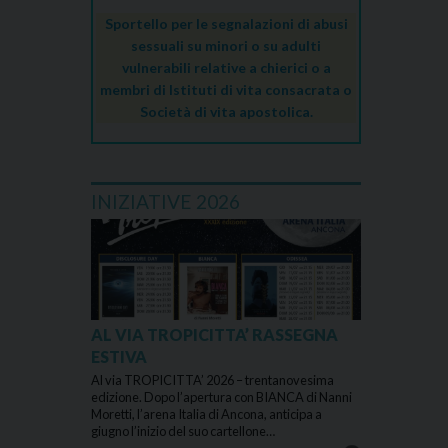
Sportello per le segnalazioni di abusi
sessuali su minori o su adulti
vulnerabili relative a chierici o a
membri di Istituti di vita consacrata o
Società di vita apostolica.
INIZIATIVE 2026
AL VIA TROPICITTA’ RASSEGNA
ESTIVA
Al via TROPICITTA’ 2026 – trentanovesima
edizione. Dopo l’apertura con BIANCA di Nanni
Moretti, l’arena Italia di Ancona, anticipa a
giugno l’inizio del suo cartellone…