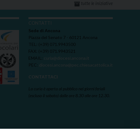
tutte le iniziative
I
CONTATTI
Sede di Ancona
Piazza del Senato 7 - 60121 Ancona
TEL: (+39) 071.9943500
FAX: (+39) 071.9943521
EMAIL:
curia@diocesi.ancona.it
PEC:
diocesi.ancona@pec.chiesacattolica.it
CONTATTACI
La curia è aperta al pubblico nei giorni feriali
(escluso il sabato) dalle ore 8.30 alle ore 12.30.