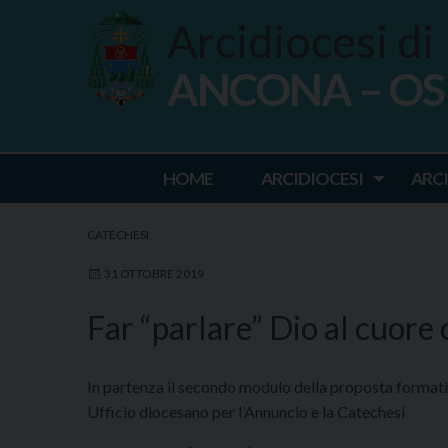
Skip
Arcidiocesi di
to
content
ANCONA – O
Ancona Osim
HOME
ARCIDIOCESI
ARC
CATECHESI
31 OTTOBRE 2019
Far “parlare” Dio al cuore 
In partenza il secondo modulo della proposta formati
Ufficio diocesano per l’Annuncio e la Catechesi