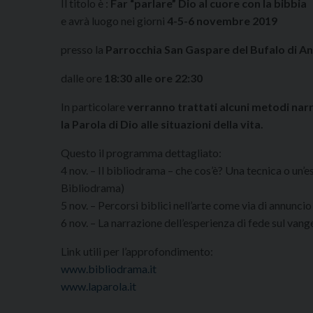
Il titolo è :
Far “parlare” Dio al cuore con la bibbia
e avrà luogo nei giorni
4-5-6 novembre 2019
presso la
Parrocchia San Gaspare del Bufalo di A
dalle ore
18:30 alle ore 22:30
In particolare
verranno trattati alcuni metodi nar
la Parola di Dio alle situazioni della vita.
Questo il programma dettagliato:
4 nov. – Il bibliodrama – che cos’è? Una tecnica o un’
Bibliodrama)
5 nov. – Percorsi biblici nell’arte come via di annunci
6 nov. – La narrazione dell’esperienza di fede sul van
Link utili per l’approfondimento:
www.bibliodrama.it
www.laparola.it