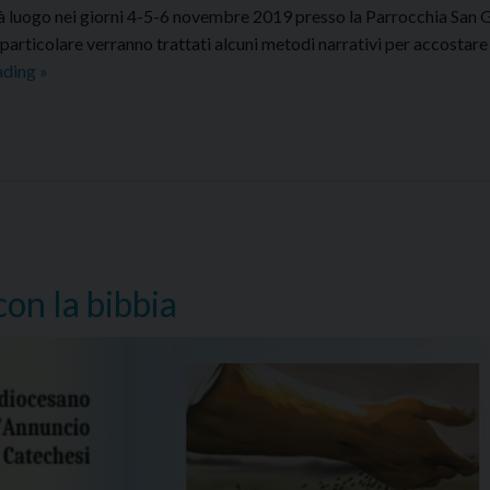
 avrà luogo nei giorni 4-5-6 novembre 2019 presso la Parrocchia San
 particolare verranno trattati alcuni metodi narrativi per accostare
Far
ading
»
“parlare”
Dio
al
cuore
con
la
bibbia
con la bibbia