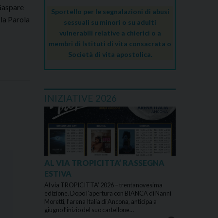
 Gaspare
Sportello per le segnalazioni di abusi
 la Parola
sessuali su minori o su adulti
vulnerabili relative a chierici o a
membri di Istituti di vita consacrata o
Società di vita apostolica.
INIZIATIVE 2026
AL VIA TROPICITTA’ RASSEGNA
ESTIVA
Al via TROPICITTA’ 2026 – trentanovesima
edizione. Dopo l’apertura con BIANCA di Nanni
Moretti, l’arena Italia di Ancona, anticipa a
giugno l’inizio del suo cartellone…