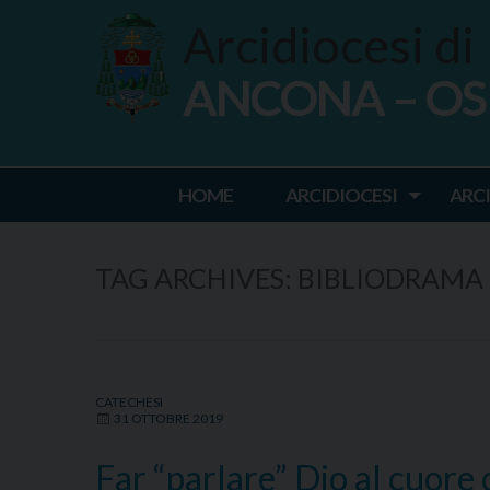
Skip
Arcidiocesi di
to
content
ANCONA – O
Ancona Osim
HOME
ARCIDIOCESI
ARC
TAG ARCHIVES:
BIBLIODRAMA
CATECHESI
31 OTTOBRE 2019
Far “parlare” Dio al cuore 