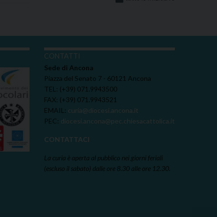
I
CONTATTI
Sede di Ancona
Piazza del Senato 7 - 60121 Ancona
TEL: (+39) 071.9943500
FAX: (+39) 071.9943521
EMAIL:
curia@diocesi.ancona.it
PEC:
diocesi.ancona@pec.chiesacattolica.it
CONTATTACI
La curia è aperta al pubblico nei giorni feriali
(escluso il sabato) dalle ore 8.30 alle ore 12.30.