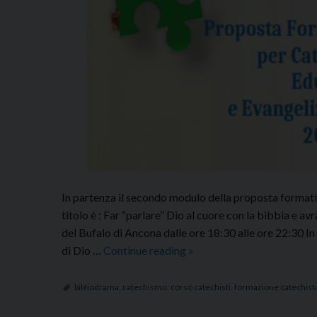
In partenza il secondo modulo della proposta formativ
titolo è : Far “parlare” Dio al cuore con la bibbia e
del Bufalo di Ancona dalle ore 18:30 alle ore 22:30 In
Far
di Dio …
Continue reading
»
“parlare”
Dio
bibliodrama
,
catechismo
,
corso catechisti
,
formazione catechisti
al