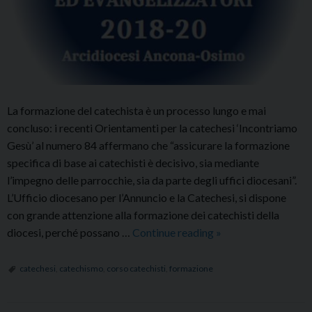
La formazione del catechista è un processo lungo e mai
concluso: i recenti Orientamenti per la catechesi ‘Incontriamo
Gesù’ al numero 84 affermano che “assicurare la formazione
specifica di base ai catechisti è decisivo, sia mediante
l’impegno delle parrocchie, sia da parte degli uffici diocesani”.
L’Ufficio diocesano per l’Annuncio e la Catechesi, si dispone
con grande attenzione alla formazione dei catechisti della
Corso
diocesi, perché possano …
Continue reading
»
base
di
catechesi
,
catechismo
,
corso catechisti
,
formazione
formazione
per