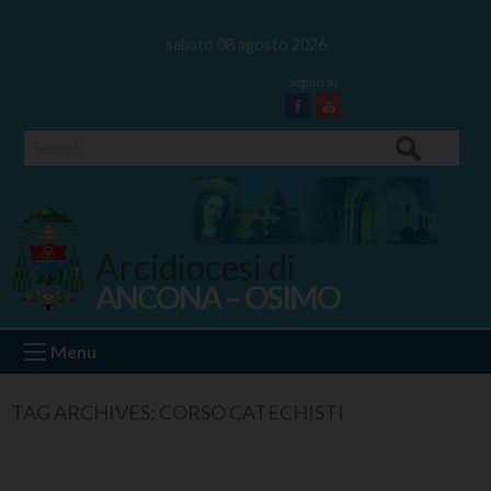
Skip
to
sabato 08 agosto 2026
content
Facebook
Youtube
Search
Arcidiocesi di
ANCONA – OSIMO
Ancona Osimo
Menu
TAG ARCHIVES:
CORSO CATECHISTI