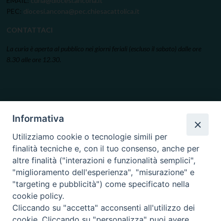
EMAIL:
curia@diocesi.ancona.it
PEC:
diocesi.ancona@pec.chiesacattolica.it
CONTATTACI
La curia è aperta al pubblico nei giorni feriali (escluso il sabato) dalle ore
8.30 alle ore 12.30.
Informativa
Utilizziamo cookie o tecnologie simili per
finalità tecniche e, con il tuo consenso, anche per
altre finalità ("interazioni e funzionalità semplici",
"miglioramento dell'esperienza", "misurazione" e
"targeting e pubblicità") come specificato nella
cookie policy.
Cliccando su "accetta" acconsenti all'utilizzo dei
cookie. Cliccando su "personalizza" puoi avere