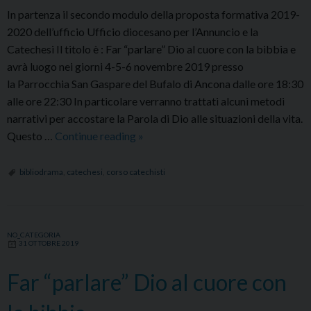
In partenza il secondo modulo della proposta formativa 2019-
2020 dell’ufficio Ufficio diocesano per l’Annuncio e la
Catechesi Il titolo è : Far “parlare” Dio al cuore con la bibbia e
avrà luogo nei giorni 4-5-6 novembre 2019 presso
la Parrocchia San Gaspare del Bufalo di Ancona dalle ore 18:30
alle ore 22:30 In particolare verranno trattati alcuni metodi
narrativi per accostare la Parola di Dio alle situazioni della vita.
Far
Questo …
Continue reading
»
“parlare”
Dio
bibliodrama
,
catechesi
,
corso catechisti
al
cuore
con
NO_CATEGORIA
la
31 OTTOBRE 2019
bibbia
Far “parlare” Dio al cuore con