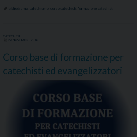
Dio
bibliodrama
,
catechismo
,
corso catechisti
,
formazione catechisti
al
cuore
con
CATECHESI
la
26 NOVEMBRE 2018
bibbi
Corso base di formazione per
catechisti ed evangelizzatori