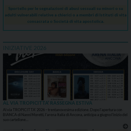
Sportello per le segnalazioni di abusi sessuali su minori o su
adulti vulnerabili relative a chierici o a membri di Istituti di vita
consacrata o Società di vita apostolica.
INIZIATIVE 2026
AL VIA TROPICITTA’ RASSEGNA ESTIVA
Al via TROPICITTA’ 2026 – trentanovesima edizione. Dopo l’apertura con
BIANCA di Nanni Moretti, l’arena Italia di Ancona, anticipa a giugno l’inizio del
suo cartellone…