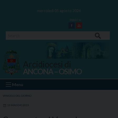
Skip
to
mercoledì 05 agosto 2026
content
Facebook
Youtube
Search
Arcidiocesi di
ANCONA – OSIMO
Ancona Osimo
Menu
VANGELO DEL GIORNO
13 MAGGIO 2023